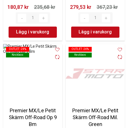
180,87 kr‎
235,68 kr‎
279,53 kr‎
367,23 kr‎
Lägg i varukorg
Lägg i varukorg
OUTLET -24%
OUTLET -24%
OUTLET -24%
OUTLET -24%
Kesklaos
Kesklaos
Kesklaos
Kesklaos
Premier MX/Le Petit
Premier MX/Le Petit
Skärm Off-Road Op 9
Skärm Off-Road Mil.
Bm
Green