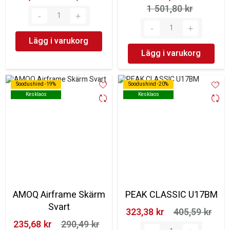
1 501,80 kr‎
Lägg i varukorg
Lägg i varukorg
Soodushind -19%
Soodushind -19%
Soodushind -20%
Soodushind -20%
Kesklaos
Kesklaos
Kesklaos
Kesklaos
AMOQ Airframe Skärm
PEAK CLASSIC U17BM
Svart
323,38 kr‎
405,59 kr‎
235,68 kr‎
290,49 kr‎