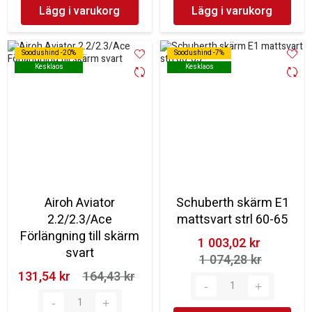
Lägg i varukorg
Lägg i varukorg
Soodushind -20%
Soodushind -20%
Soodushind -7%
Soodushind -7%
Kesklaos
Kesklaos
Kesklaos
Kesklaos
Airoh Aviator
Schuberth skärm E1
2.2/2.3/Ace
mattsvart strl 60-65
Förlängning till skärm
1 003,02 kr‎
svart
1 074,28 kr‎
131,54 kr‎
164,43 kr‎