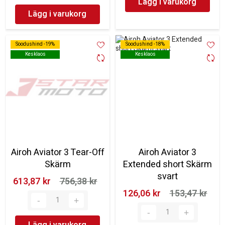
Lägg i varukorg
Lägg i varukorg
Soodushind -19%
Soodushind -19%
Soodushind -18%
Soodushind -18%
Kesklaos
Kesklaos
Kesklaos
Kesklaos
Airoh Aviator 3 Tear-Off
Airoh Aviator 3
Skärm
Extended short Skärm
svart
613,87 kr‎
756,38 kr‎
126,06 kr‎
153,47 kr‎
Lägg i varukorg