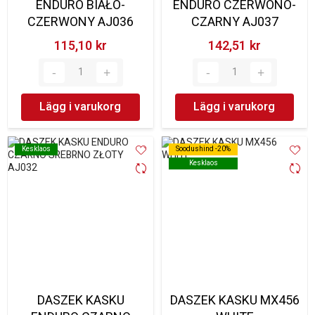
ENDURO BIAŁO-
ENDURO CZERWONO-
CZERWONY AJ036
CZARNY AJ037
115,10 kr‎
142,51 kr‎
Lägg i varukorg
Lägg i varukorg
Kesklaos
Kesklaos
Soodushind -20%
Soodushind -20%
Kesklaos
Kesklaos
DASZEK KASKU
DASZEK KASKU MX456