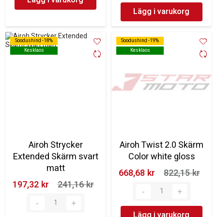
Lägg i varukorg
Soodushind -18%
Soodushind -18%
Soodushind -19%
Soodushind -19%
Kesklaos
Kesklaos
Kesklaos
Kesklaos
Airoh Strycker
Airoh Twist 2.0 Skärm
Extended Skärm svart
Color white gloss
matt
668,68 kr‎
822,15 kr‎
197,32 kr‎
241,16 kr‎
Lägg i varukorg