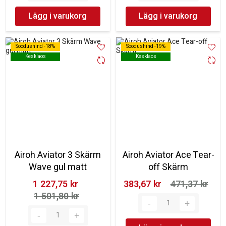
Lägg i varukorg
Lägg i varukorg
Soodushind -18%
Soodushind -18%
Soodushind -19%
Soodushind -19%
Kesklaos
Kesklaos
Kesklaos
Kesklaos
Airoh Aviator 3 Skärm
Airoh Aviator Ace Tear-
Wave gul matt
off Skärm
1 227,75 kr‎
383,67 kr‎
471,37 kr‎
1 501,80 kr‎