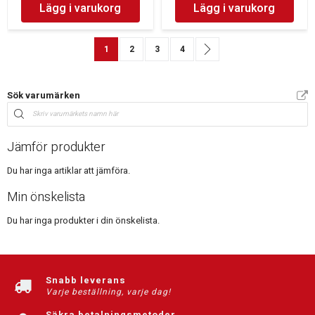
Lägg i varukorg
Lägg i varukorg
Sida
You're currently reading page
Sida
Sida
Sida
Sida
Nästa
1
2
3
4
Sök varumärken
Jämför produkter
Du har inga artiklar att jämföra.
Min önskelista
Du har inga produkter i din önskelista.
Snabb leverans
Varje beställning, varje dag!
Säkra betalningsmetoder