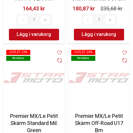
164,43 kr‎
180,87 kr‎
235,68 kr‎
Lägg i varukorg
Lägg i varukorg
OUTLET -23%
OUTLET -23%
OUTLET -24%
OUTLET -24%
Kesklaos
Kesklaos
Kesklaos
Kesklaos
Premier MX/Le Petit
Premier MX/Le Petit
Skärm Standard Mil.
Skärm Off-Road U17
Green
Bm