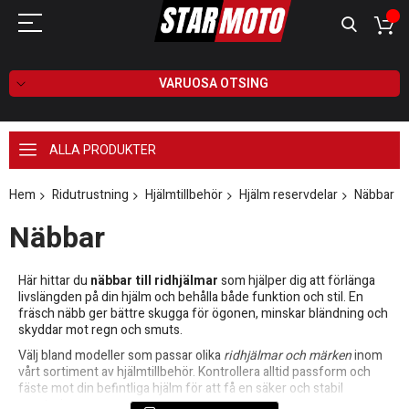
VARUOSA OTSING
ALLA PRODUKTER
Hem
Ridutrustning
Hjälmtillbehör
Hjälm reservdelar
Näbbar
Näbbar
Här hittar du
näbbar till ridhjälmar
som hjälper dig att förlänga
livslängden på din hjälm och behålla både funktion och stil. En
fräsch näbb ger bättre skugga för ögonen, minskar bländning och
skyddar mot regn och smuts.
Välj bland modeller som passar olika
ridhjälmar och märken
inom
vårt sortiment av hjälmtillbehör. Kontrollera alltid passform och
fäste mot din befintliga hjälm för att få en säker och stabil
montering.