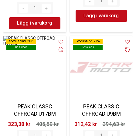
Lägg i varukorg
Lägg i varukorg
Soodushind -20%
Soodushind -20%
Soodushind -21%
Soodushind -21%
Kesklaos
Kesklaos
Kesklaos
Kesklaos
PEAK CLASSC
PEAK CLASSIC
OFFROAD U17BM
OFFROAD U9BM
323,38 kr‎
405,59 kr‎
312,42 kr‎
394,63 kr‎