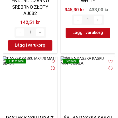
ENDURO CZARNO
WHITE
SREBRNO ZŁOTY
345,30 kr‎
433,00 kr‎
AJ032
142,51 kr‎
Lägg i varukorg
Lägg i varukorg
Tallinna poes
Tallinna poes
Kesklaos
Kesklaos
DASZEK KASKU MX470
ŚRUBA DASZKA KASKU