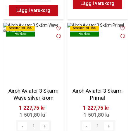
Lägg i varukorg
Lägg i varukorg
Soodushind -18%
Soodushind -18%
Soodushind -18%
Soodushind -18%
Kesklaos
Kesklaos
Kesklaos
Kesklaos
Airoh Aviator 3 Skärm
Airoh Aviator 3 Skärm
Wave silver krom
Primal
1 227,75 kr‎
1 227,75 kr‎
1 501,80 kr‎
1 501,80 kr‎