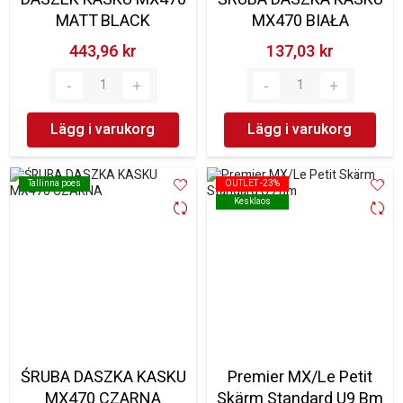
MATT BLACK
MX470 BIAŁA
443,96 kr‎
137,03 kr‎
Lägg i varukorg
Lägg i varukorg
Tallinna poes
Tallinna poes
OUTLET -23%
OUTLET -23%
Kesklaos
Kesklaos
ŚRUBA DASZKA KASKU
Premier MX/Le Petit
MX470 CZARNA
Skärm Standard U9 Bm