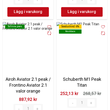
Lägg i varukorg
Lägg i varukorg
Tallinna poes
Tallinna poes
Soodushind -6%
Soodushind -6%
Kesklaos
Kesklaos
Airoh Aviator 2.1 peak /
Schuberth M1 Peak
Frontino Aviator 2.1
Titan
valor orange
252,13 kr‎
268,57 kr‎
887,92 kr‎