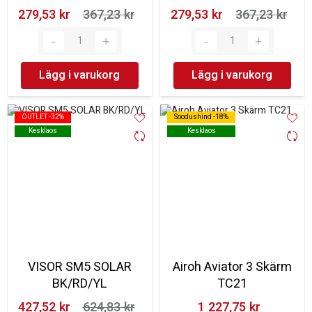
279,53 kr‎
367,23 kr‎
279,53 kr‎
367,23 kr‎
Lägg i varukorg
Lägg i varukorg
OUTLET -32%
OUTLET -32%
Soodushind -18%
Soodushind -18%
Kesklaos
Kesklaos
Kesklaos
Kesklaos
VISOR SM5 SOLAR
Airoh Aviator 3 Skärm
BK/RD/YL
TC21
427,52 kr‎
624,83 kr‎
1 227,75 kr‎