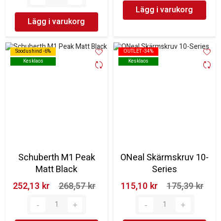
Lägg i varukorg
Lägg i varukorg
Soodushind -6%
Soodushind -6%
OUTLET -34%
OUTLET -34%
Kesklaos
Kesklaos
Kesklaos
Kesklaos
Schuberth M1 Peak
ONeal Skärmskruv 10-
Matt Black
Series
252,13 kr‎
268,57 kr‎
115,10 kr‎
175,39 kr‎