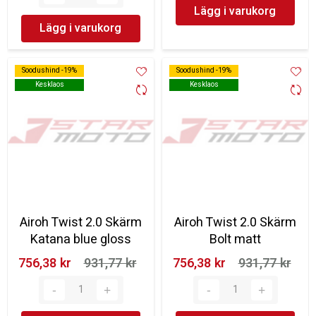
Lägg i varukorg
Lägg i varukorg
Soodushind -19%
Soodushind -19%
Soodushind -19%
Soodushind -19%
Kesklaos
Kesklaos
Kesklaos
Kesklaos
Airoh Twist 2.0 Skärm
Airoh Twist 2.0 Skärm
Katana blue gloss
Bolt matt
756,38 kr‎
931,77 kr‎
756,38 kr‎
931,77 kr‎