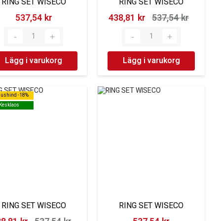
RING SET WISECO
RING SET WISECO
537,54 kr‎
438,81 kr‎
537,54 kr‎
Lägg i varukorg
Lägg i varukorg
dushind -18%
dushind -18%
Kesklaos
Kesklaos
RING SET WISECO
RING SET WISECO