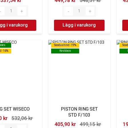
537,54 kr‎
449,78 kr‎
548,51 kr‎
43
gg i varukorg
Lägg i varukorg
 poes
 poes
Soodushind -19%
Soodushind -19%
Soo
Soo
d -16%
d -16%
Kesklaos
Kesklaos
G SET WISECO
PISTON RING SET
STD F/103
 kr‎
532,06 kr‎
405,90 kr‎
499,15 kr‎
19