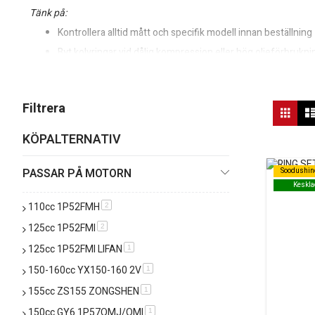
Tänk på:
Kontrollera alltid mått och specifik modell innan beställning
Byt kolvringar vid dålig kompression eller hög oljeförbrukni
Kombinera gärna med nya packningar och rätt motorolja
Behöver du hjälp att välja rätt kolvringar till din motor? Kontakta vår
Vis
Filtrera
Rutn
so
KÖPALTERNATIV
PASSAR PÅ MOTORN
Soodushin
Soodushin
Keskla
Keskla
110cc 1P52FMH
produkt
2
125cc 1P52FMI
produkt
2
125cc 1P52FMI LIFAN
produkt
1
150-160cc YX150-160 2V
produkt
1
155cc ZS155 ZONGSHEN
produkt
1
150cc GY6 1P57QMJ/QMI
produkt
1