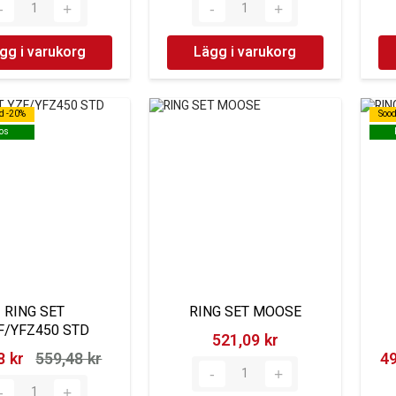
gg i varukorg
Lägg i varukorg
d -20%
d -20%
Soo
Soo
os
os
RING SET
RING SET MOOSE
F/YFZ450 STD
521,09 kr‎
 kr‎
559,48 kr‎
49