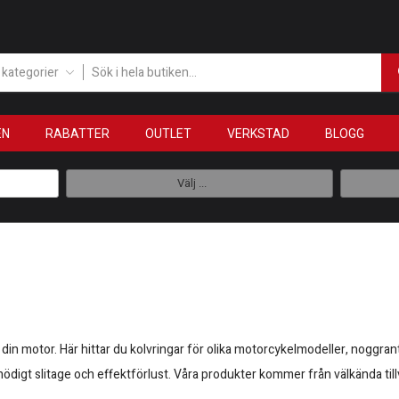
a kategorier
EN
RABATTER
OUTLET
VERKSTAD
BLOGG
Välj ...
in motor. Här hittar du kolvringar för olika motorcykelmodeller, noggrant 
onödigt slitage och effektförlust. Våra produkter kommer från välkända til