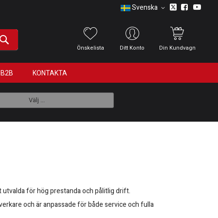
Svenska
Önskelista
Ditt Konto
Din Kundvagn
B2B
KONTAKTA
Välj ...
utvalda för hög prestanda och pålitlig drift.
lverkare och är anpassade för både service och fulla