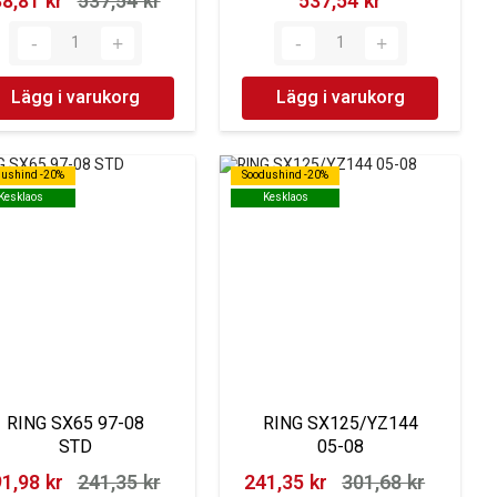
8,81 kr‎
537,54 kr‎
537,54 kr‎
Lägg i varukorg
Lägg i varukorg
dushind -20%
dushind -20%
Soodushind -20%
Soodushind -20%
Kesklaos
Kesklaos
Kesklaos
Kesklaos
RING SX65 97-08
RING SX125/YZ144
STD
05-08
1,98 kr‎
241,35 kr‎
241,35 kr‎
301,68 kr‎