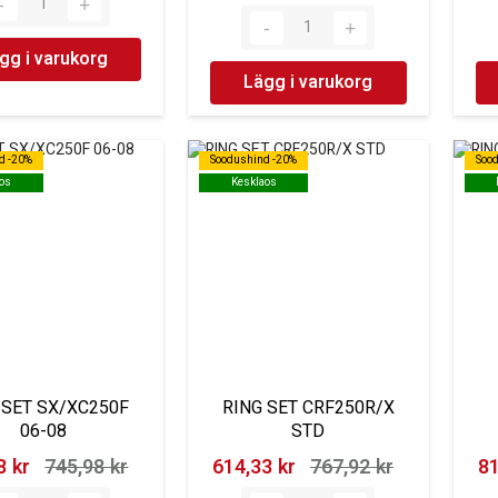
gg i varukorg
Lägg i varukorg
d -20%
d -20%
Soodushind -20%
Soodushind -20%
Soo
Soo
os
os
Kesklaos
Kesklaos
 SET SX/XC250F
RING SET CRF250R/X
06-08
STD
 kr‎
745,98 kr‎
614,33 kr‎
767,92 kr‎
81