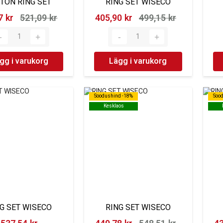
STON RING SET
RING SET WISECO
 kr‎
521,09 kr‎
405,90 kr‎
499,15 kr‎
gg i varukorg
Lägg i varukorg
Soodushind -18%
Soodushind -18%
Soo
Soo
Kesklaos
Kesklaos
G SET WISECO
RING SET WISECO