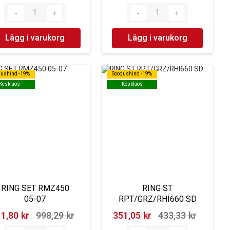
Lägg i varukorg
Lägg i varukorg
dushind -19%
dushind -19%
Soodushind -19%
Soodushind -19%
Kesklaos
Kesklaos
Kesklaos
Kesklaos
RING SET RMZ450
RING ST
05-07
RPT/GRZ/RHI660 SD
1,80 kr‎
998,29 kr‎
351,05 kr‎
433,33 kr‎