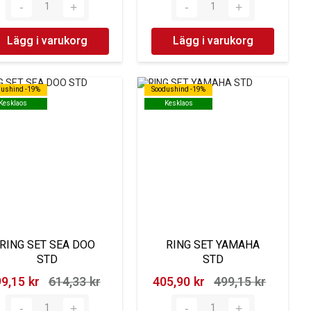
Lägg i varukorg
Lägg i varukorg
dushind -19%
dushind -19%
Soodushind -19%
Soodushind -19%
Kesklaos
Kesklaos
Kesklaos
Kesklaos
RING SET SEA DOO
RING SET YAMAHA
STD
STD
9,15 kr‎
614,33 kr‎
405,90 kr‎
499,15 kr‎