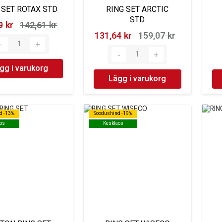
 SET ROTAX STD
RING SET ARCTIC
STD
 kr‎
142,61 kr‎
131,64 kr‎
159,07 kr‎
gg i varukorg
Lägg i varukorg
d -13%
d -13%
Soodushind -19%
Soodushind -19%
os
os
Kesklaos
Kesklaos