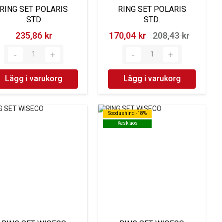
RING SET POLARIS
RING SET POLARIS
STD
STD.
235,86 kr‎
170,04 kr‎
208,43 kr‎
Lägg i varukorg
Lägg i varukorg
Soodushind -18%
Soodushind -18%
Kesklaos
Kesklaos