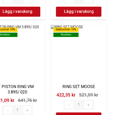
Lägg i varukorg
Lägg i varukorg
dushind -19%
dushind -19%
Soodushind -19%
Soodushind -19%
Kesklaos
Kesklaos
Kesklaos
Kesklaos
PISTON RING VM
RING SET MOOSE
3.895/.020
422,35 kr‎
521,09 kr‎
1,09 kr‎
641,76 kr‎