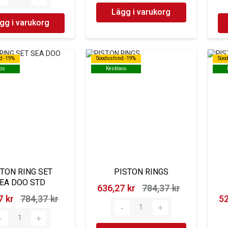
Lägg i varukorg
gg i varukorg
d -19%
d -19%
Soodushind -19%
Soodushind -19%
Soo
Soo
os
os
Kesklaos
Kesklaos
STON RING SET
PISTON RINGS
EA DOO STD
636,27 kr‎
784,37 kr‎
 kr‎
784,37 kr‎
52