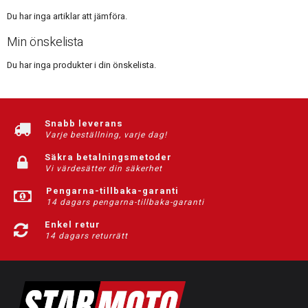
Du har inga artiklar att jämföra.
Min önskelista
Du har inga produkter i din önskelista.
Snabb leverans
Varje beställning, varje dag!
Säkra betalningsmetoder
Vi värdesätter din säkerhet
Pengarna-tillbaka-garanti
14 dagars pengarna-tillbaka-garanti
Enkel retur
14 dagars returrätt