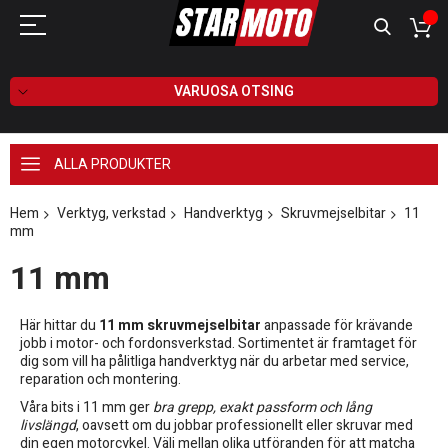
VARUOSA OTSING
ALLA PRODUKTER
Hem
Verktyg, verkstad
Handverktyg
Skruvmejselbitar
11
mm
11 mm
Här hittar du
11 mm skruvmejselbitar
anpassade för krävande
jobb i motor- och fordonsverkstad. Sortimentet är framtaget för
dig som vill ha pålitliga handverktyg när du arbetar med service,
reparation och montering.
Våra bits i 11 mm ger
bra grepp, exakt passform och lång
livslängd
, oavsett om du jobbar professionellt eller skruvar med
din egen motorcykel. Välj mellan olika utföranden för att matcha