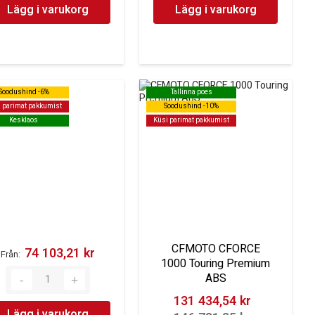
Lägg i varukorg
Lägg i varukorg
Soodushind -6%
Soodushind -6%
Tallinna poes
Tallinna poes
 parimat pakkumist
 parimat pakkumist
Soodushind -10%
Soodushind -10%
Kesklaos
Kesklaos
Küsi parimat pakkumist
Küsi parimat pakkumist
CFMOTO CFORCE
74 103,21 kr‎
Från
1000 Touring Premium
ABS
131 434,54 kr‎
Lägg i varukorg