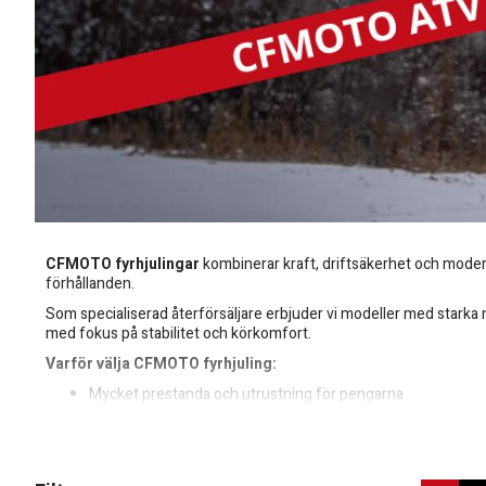
CFMOTO fyrhjulingar
kombinerar kraft, driftsäkerhet och modern t
förhållanden.
Som specialiserad återförsäljare erbjuder vi modeller med starka m
med fokus på stabilitet och körkomfort.
Varför välja CFMOTO fyrhjuling:
Mycket prestanda och utrustning för pengarna
4x4-system för säkert grepp i tuff terräng
Passar både professionellt bruk och fritidskörning