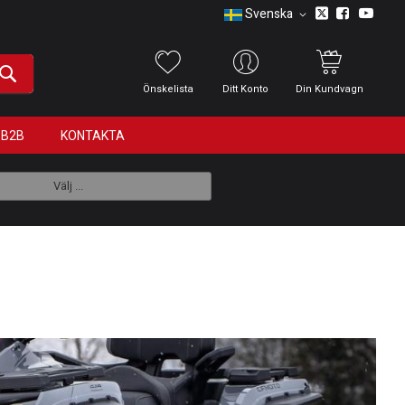
Svenska
Önskelista
Ditt Konto
Din Kundvagn
B2B
KONTAKTA
Välj ...