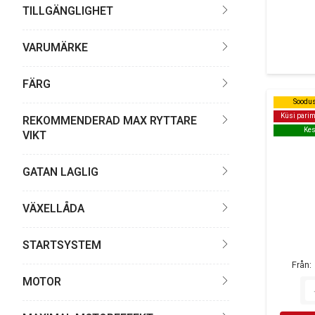
TILLGÄNGLIGHET
VARUMÄRKE
FÄRG
Soodus
Soodus
Küsi parim
Küsi parim
REKOMMENDERAD MAX RYTTARE
Kes
Kes
VIKT
GATAN LAGLIG
VÄXELLÅDA
STARTSYSTEM
Från
MOTOR