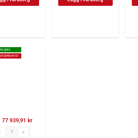
nna poes
nna poes
at pakkumist
at pakkumist
77 939,91 kr‎