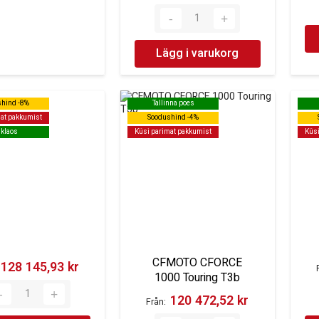
Lägg i varukorg
hind -8%
hind -8%
Tallinna poes
Tallinna poes
at pakkumist
at pakkumist
Soodushind -4%
Soodushind -4%
klaos
klaos
Küsi parimat pakkumist
Küsi parimat pakkumist
Küsi
Küsi
CFMOTO CFORCE
128 145,93 kr‎
1000 Touring T3b
120 472,52 kr‎
Från