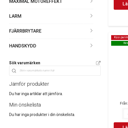
MAXIMAL MOTOREFFEKT
Lä
LARM
FJÄRRBRYTARE
Küsi parim
Küsi parim
Kes
Kes
HANDSKYDD
Sök varumärken
Jämför produkter
Du har inga artiklar att jämföra.
Från
Min önskelista
Du har inga produkter i din önskelista.
Lä