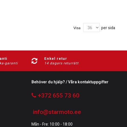
per sida
Visa
anti
Enkel retur
ka-garanti
14 dagars returrätt
Behöver du hjälp? / Våra kontaktuppgifter
+372 655 73 60
info@starmoto.ee
Mån - Fre: 10:00 - 18:00