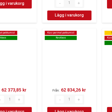
gg i varukorg
Lägg i varukorg
at pakkumist
at pakkumist
Küsi parimat pakkumist
Küsi parimat pakkumist
klaos
klaos
Kesklaos
Kesklaos
Küsi
Küsi
62 373,85 kr‎
62 834,26 kr‎
Från
gg i varukorg
Lägg i varukorg