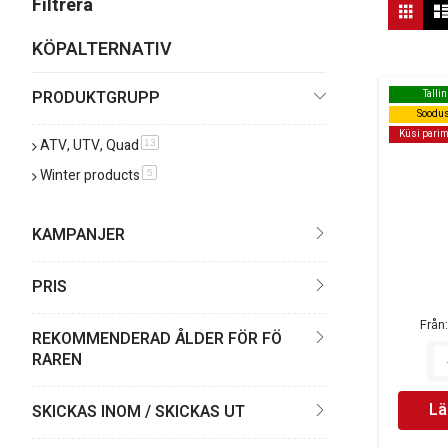
Vis
Filtrera
Rutn
Behöver du hjälp att välja rätt modell eller tillbehör till din CFMO
so
KÖPALTERNATIV
PRODUKTGRUPP
Talli
Talli
Soodus
Soodus
Küsi parim
Küsi parim
ATV, UTV, Quad
produkt
13
Winter products
produkt
5
KAMPANJER
PRIS
Från
REKOMMENDERAD ÅLDER FÖR FÖ
RAREN
Lä
SKICKAS INOM / SKICKAS UT