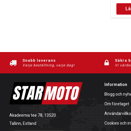
Lä
Snabb leverans
Säkra 
Varje beställning, varje dag!
Vi värde
Information
Blogg och nyh
Om företaget
Användarvillko
Akadeemia tee 78, 13520
Cookies och in
Tallinn, Estland