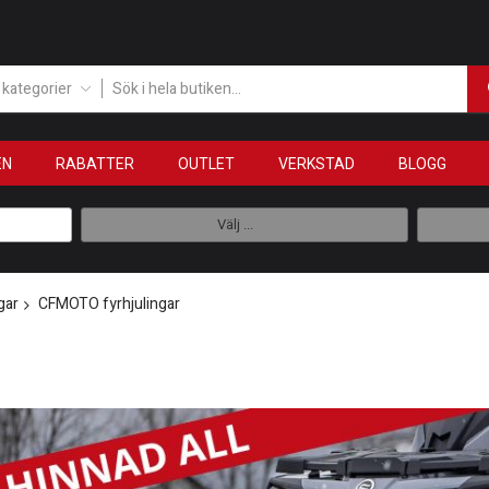
a kategorier
EN
RABATTER
OUTLET
VERKSTAD
BLOGG
Välj ...
gar
CFMOTO fyrhjulingar