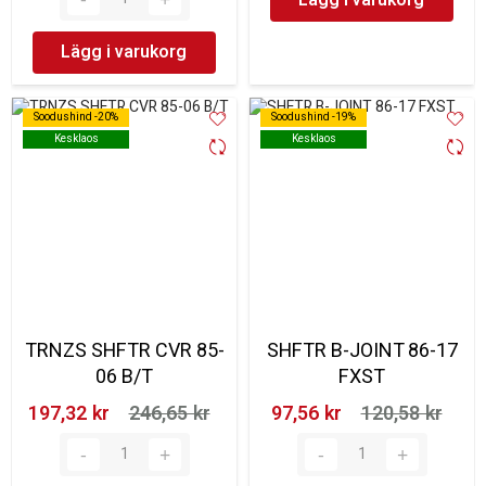
Lägg i varukorg
Soodushind -20%
Soodushind -20%
Soodushind -19%
Soodushind -19%
Kesklaos
Kesklaos
Kesklaos
Kesklaos
TRNZS SHFTR CVR 85-
SHFTR B-JOINT 86-17
06 B/T
FXST
197,32 kr‎
246,65 kr‎
97,56 kr‎
120,58 kr‎