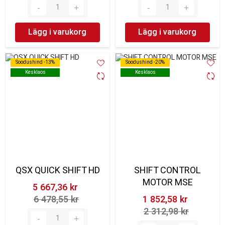
Lägg i varukorg
Lägg i varukorg
Soodushind -13%
Soodushind -13%
Soodushind -20%
Soodushind -20%
Kesklaos
Kesklaos
Kesklaos
Kesklaos
QSX QUICK SHIFT HD
SHIFT CONTROL
MOTOR MSE
5 667,36 kr‎
6 478,55 kr‎
1 852,58 kr‎
2 312,98 kr‎