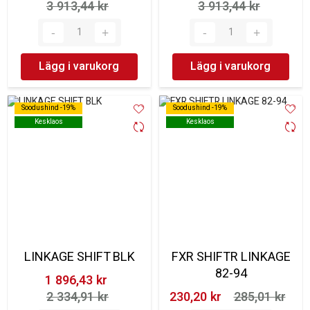
3 913,44 kr‎
3 913,44 kr‎
Lägg i varukorg
Lägg i varukorg
Soodushind -19%
Soodushind -19%
Soodushind -19%
Soodushind -19%
Kesklaos
Kesklaos
Kesklaos
Kesklaos
LINKAGE SHIFT BLK
FXR SHIFTR LINKAGE
82-94
1 896,43 kr‎
2 334,91 kr‎
230,20 kr‎
285,01 kr‎