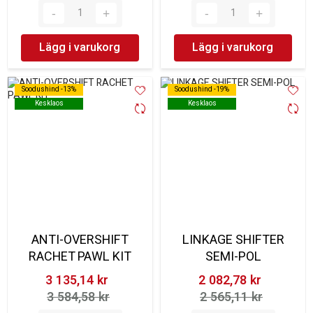
Lägg i varukorg
Lägg i varukorg
Soodushind -13%
Soodushind -13%
Soodushind -19%
Soodushind -19%
Kesklaos
Kesklaos
Kesklaos
Kesklaos
ANTI-OVERSHIFT
LINKAGE SHIFTER
RACHET PAWL KIT
SEMI-POL
3 135,14 kr‎
2 082,78 kr‎
3 584,58 kr‎
2 565,11 kr‎