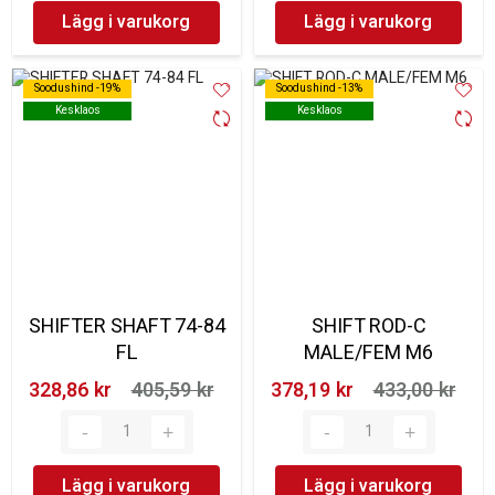
Lägg i varukorg
Lägg i varukorg
Soodushind -19%
Soodushind -19%
Soodushind -13%
Soodushind -13%
Kesklaos
Kesklaos
Kesklaos
Kesklaos
SHIFTER SHAFT 74-84
SHIFT ROD-C
FL
MALE/FEM M6
328,86 kr‎
405,59 kr‎
378,19 kr‎
433,00 kr‎
Lägg i varukorg
Lägg i varukorg