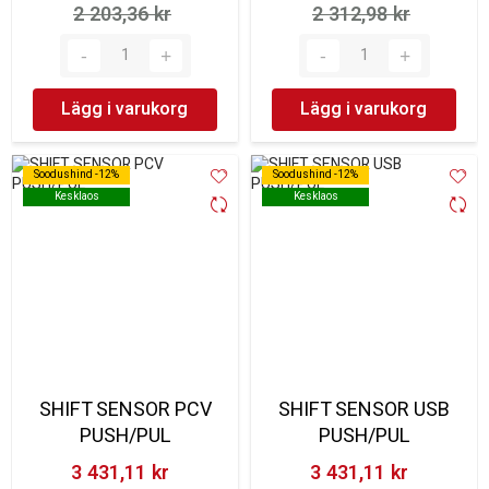
2 203,36 kr‎
2 312,98 kr‎
Lägg i varukorg
Lägg i varukorg
Soodushind -12%
Soodushind -12%
Soodushind -12%
Soodushind -12%
Kesklaos
Kesklaos
Kesklaos
Kesklaos
SHIFT SENSOR PCV
SHIFT SENSOR USB
PUSH/PUL
PUSH/PUL
3 431,11 kr‎
3 431,11 kr‎