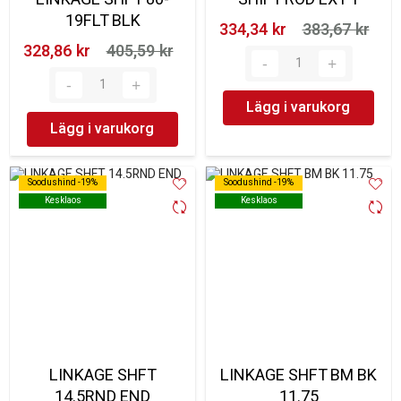
19FLT BLK
334,34 kr‎
383,67 kr‎
328,86 kr‎
405,59 kr‎
Lägg i varukorg
Lägg i varukorg
Soodushind -19%
Soodushind -19%
Soodushind -19%
Soodushind -19%
Kesklaos
Kesklaos
Kesklaos
Kesklaos
LINKAGE SHFT
LINKAGE SHFT BM BK
14.5RND END
11.75