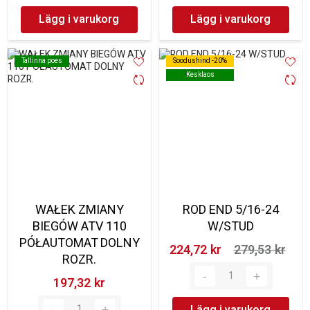
Lägg i varukorg
Lägg i varukorg
Tallinna poes
Tallinna poes
Soodushind -20%
Soodushind -20%
Kesklaos
Kesklaos
WAŁEK ZMIANY
ROD END 5/16-24
BIEGÓW ATV 110
W/STUD
PÓŁAUTOMAT DOLNY
224,72 kr‎
279,53 kr‎
ROZR.
197,32 kr‎
Lägg i varukorg