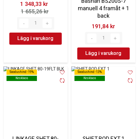
Bashan BS200S-7
1 348,33 kr‎
manuell 4 framåt + 1
1 655,26 kr‎
back
191,84 kr‎
Lägg i varukorg
Lägg i varukorg
Soodushind -19%
Soodushind -19%
Soodushind -13%
Soodushind -13%
Kesklaos
Kesklaos
Kesklaos
Kesklaos
LINKAGE SHFT 80-
SHIFT ROD EXT 1