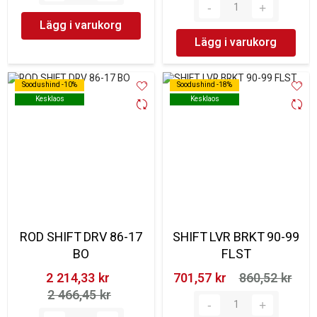
Lägg i varukorg
Lägg i varukorg
Soodushind -10%
Soodushind -10%
Soodushind -18%
Soodushind -18%
Kesklaos
Kesklaos
Kesklaos
Kesklaos
ROD SHIFT DRV 86-17
SHIFT LVR BRKT 90-99
BO
FLST
2 214,33 kr‎
701,57 kr‎
860,52 kr‎
2 466,45 kr‎