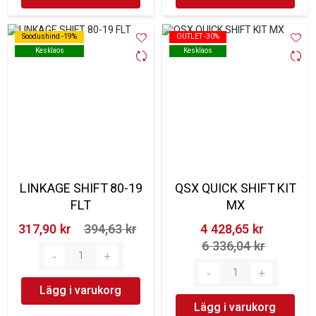
Soodushind -19%
Soodushind -19%
OUTLET -30%
OUTLET -30%
Kesklaos
Kesklaos
Kesklaos
Kesklaos
LINKAGE SHIFT 80-19
QSX QUICK SHIFT KIT
FLT
MX
317,90 kr‎
394,63 kr‎
4 428,65 kr‎
6 336,04 kr‎
Lägg i varukorg
Lägg i varukorg