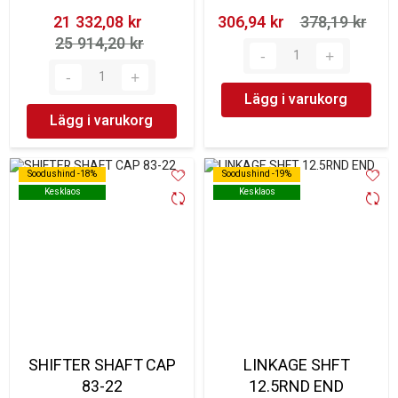
21 332,08 kr‎
306,94 kr‎
378,19 kr‎
25 914,20 kr‎
Lägg i varukorg
Lägg i varukorg
Soodushind -18%
Soodushind -18%
Soodushind -19%
Soodushind -19%
Kesklaos
Kesklaos
Kesklaos
Kesklaos
SHIFTER SHAFT CAP
LINKAGE SHFT
83-22
12.5RND END