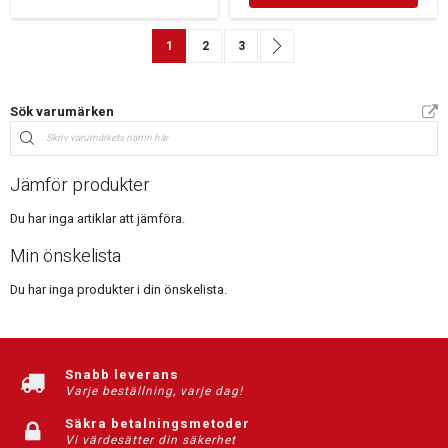
Sida
You're currently reading page
Sida
Sida
Sida
Nästa
1
2
3
Sök varumärken
Jämför produkter
Du har inga artiklar att jämföra.
Min önskelista
Du har inga produkter i din önskelista.
Snabb leverans
Varje beställning, varje dag!
Säkra betalningsmetoder
Vi värdesätter din säkerhet