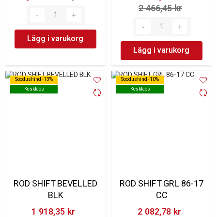
2 466,45 kr‎
Lägg i varukorg
Lägg i varukorg
Soodushind -13%
Soodushind -13%
Soodushind -10%
Soodushind -10%
Kesklaos
Kesklaos
Kesklaos
Kesklaos
ROD SHIFT BEVELLED
ROD SHIFT GRL 86-17
BLK
CC
1 918,35 kr‎
2 082,78 kr‎