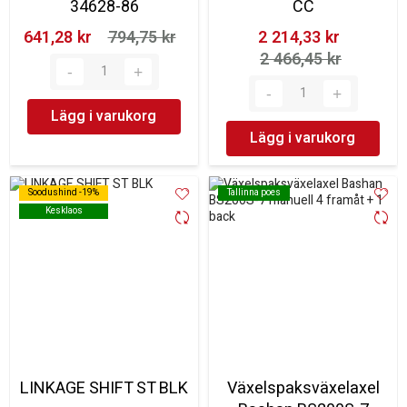
34628-86
CC
641,28 kr‎
794,75 kr‎
2 214,33 kr‎
2 466,45 kr‎
Lägg i varukorg
Lägg i varukorg
Soodushind -19%
Soodushind -19%
Tallinna poes
Tallinna poes
Kesklaos
Kesklaos
LINKAGE SHIFT ST BLK
Växelspaksväxelaxel