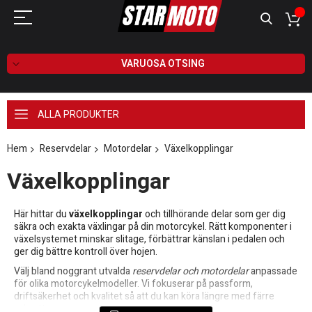
VARUOSA OTSING
ALLA PRODUKTER
Hem
Reservdelar
Motordelar
Växelkopplingar
Växelkopplingar
Här hittar du
växelkopplingar
och tillhörande delar som ger dig
säkra och exakta växlingar på din motorcykel. Rätt komponenter i
växelsystemet minskar slitage, förbättrar känslan i pedalen och
ger dig bättre kontroll över hojen.
Välj bland noggrant utvalda
reservdelar och motordelar
anpassade
för olika motorcykelmodeller. Vi fokuserar på passform,
driftsäkerhet och kvalitet så att du kan köra längre med färre
avbrott.