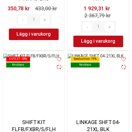
350,78 kr‎
433,00 kr‎
1 929,31 kr‎
2 367,79 kr‎
Lägg i varukorg
Lägg i varukorg
OUTLET -18%
OUTLET -18%
Soodushind -19%
Soodushind -19%
Kesklaos
Kesklaos
Kesklaos
Kesklaos
SHIFT KIT
LINKAGE SHFT 04-
FLFB/FXBR/S/FLH
21XL BLK