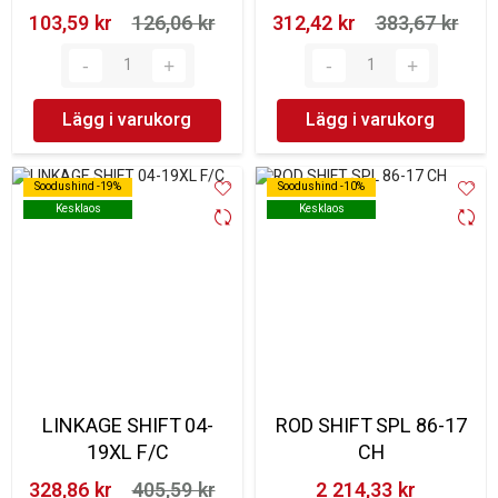
103,59 kr‎
126,06 kr‎
312,42 kr‎
383,67 kr‎
Lägg i varukorg
Lägg i varukorg
Soodushind -19%
Soodushind -19%
Soodushind -10%
Soodushind -10%
Kesklaos
Kesklaos
Kesklaos
Kesklaos
LINKAGE SHIFT 04-
ROD SHIFT SPL 86-17
19XL F/C
CH
328,86 kr‎
405,59 kr‎
2 214,33 kr‎