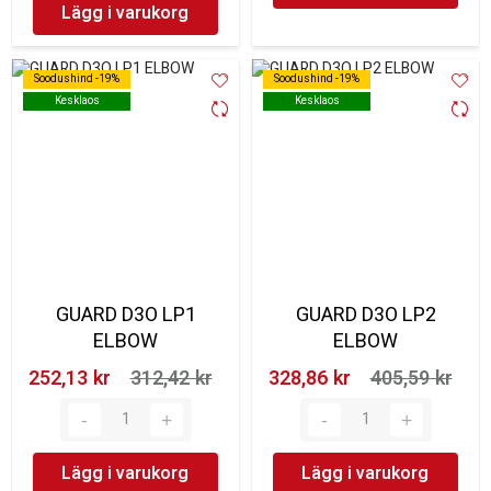
Lägg i varukorg
Soodushind -19%
Soodushind -19%
Soodushind -19%
Soodushind -19%
Kesklaos
Kesklaos
Kesklaos
Kesklaos
GUARD D3O LP1
GUARD D3O LP2
ELBOW
ELBOW
252,13 kr‎
312,42 kr‎
328,86 kr‎
405,59 kr‎
Lägg i varukorg
Lägg i varukorg