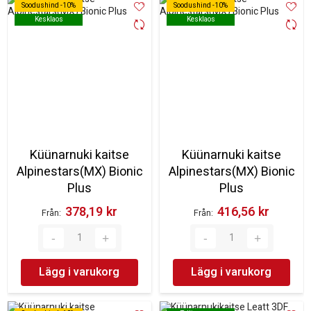
Soodushind -10%
Soodushind -10%
Soodushind -10%
Soodushind -10%
Kesklaos
Kesklaos
Kesklaos
Kesklaos
Küünarnuki kaitse
Küünarnuki kaitse
Alpinestars(MX) Bionic
Alpinestars(MX) Bionic
Plus
Plus
378,19 kr‎
416,56 kr‎
Från
Från
Lägg i varukorg
Lägg i varukorg