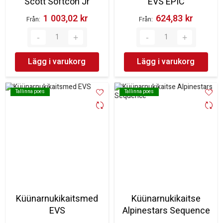
Scott Softcon Jr
EVS EPIC
1 003,02 kr‎
624,83 kr‎
Från
Från
Lägg i varukorg
Lägg i varukorg
Tallinna poes
Tallinna poes
Tallinna poes
Tallinna poes
Küünarnukikaitsmed
Küünarnukikaitse
EVS
Alpinestars Sequence