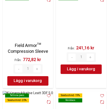
Field Armor™
241,16 kr‎
Från
Compression Sleeve
772,82 kr‎
Från
Lägg i varukorg
Lägg i varukorg
Tallinna poes
Tallinna poes
Soodushind -19%
Soodushind -19%
Soodushind -20%
Soodushind -20%
Kesklaos
Kesklaos