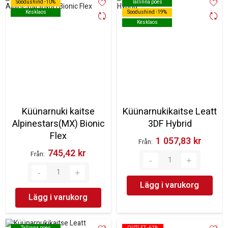
Soodushind -10%
Soodushind -10%
Tallinna poes
Tallinna poes
Kesklaos
Kesklaos
Soodushind -19%
Soodushind -19%
Kesklaos
Kesklaos
Küünarnuki kaitse
Küünarnukikaitse Leatt
Alpinestars(MX) Bionic
3DF Hybrid
Flex
1 057,83 kr‎
Från
745,42 kr‎
Från
Lägg i varukorg
Lägg i varukorg
Tallinna poes
Tallinna poes
OUTLET -61%
OUTLET -61%