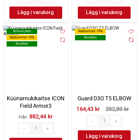
Lägg i varukorg
Lägg i varukorg
Tallinna poes
Tallinna poes
Soodushind -19%
Soodushind -19%
Soodushind -19%
Soodushind -19%
Kesklaos
Kesklaos
Kesklaos
Kesklaos
Küünarnukikaitse ICON
Guard D3O T5 ELBOW
Field Armor3
164,43 kr‎
202,80 kr‎
882,44 kr‎
Från
Lägg i varukorg