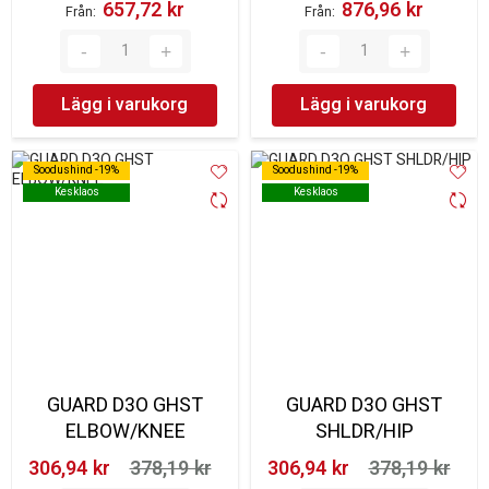
657,72 kr‎
876,96 kr‎
Från
Från
Lägg i varukorg
Lägg i varukorg
Soodushind -19%
Soodushind -19%
Soodushind -19%
Soodushind -19%
Kesklaos
Kesklaos
Kesklaos
Kesklaos
GUARD D3O GHST
GUARD D3O GHST
ELBOW/KNEE
SHLDR/HIP
306,94 kr‎
378,19 kr‎
306,94 kr‎
378,19 kr‎