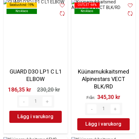
Soodushind -19%
Soodushind -19%
OUTLET -64%
OUTLET -64%
Kesklaos
Kesklaos
Kesklaos
Kesklaos
GUARD D3O LP1 C L1
Küünarnukikaitsmed
ELBOW
Alpinestars VECT
BLK/RD
186,35 kr‎
230,20 kr‎
345,30 kr‎
Från
Lägg i varukorg
Lägg i varukorg