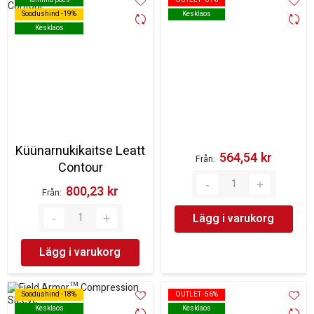
Soodushind -19%
Soodushind -19%
Kesklaos
Kesklaos
Kesklaos
Kesklaos
Küünarnukikaitse Leatt
564,54 kr‎
Från
Contour
800,23 kr‎
Från
Lägg i varukorg
Lägg i varukorg
Soodushind -18%
Soodushind -18%
OUTLET -56%
OUTLET -56%
Kesklaos
Kesklaos
Kesklaos
Kesklaos