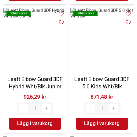
Tallinna poes
Tallinna poes
Tallinna poes
Tallinna poes
Leatt Elbow Guard 3DF
Leatt Elbow Guard 3DF
Hybrid Wht/Blk Junior
5.0 Kids Wht/Blk
926,29 kr‎
871,48 kr‎
Lägg i varukorg
Lägg i varukorg