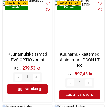
Soodushind -19%
Soodushind -19%
Soodushind -12%
Soodushind -12%
Kesklaos
Kesklaos
Kesklaos
Kesklaos
Küünarnukikaitsmed
Küünarnukikaitsmed
EVS OPTION mini
Alpinestars PGON LT
BK
279,53 kr‎
Från
597,43 kr‎
Från
Lägg i varukorg
Lägg i varukorg