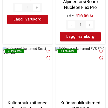
Alpinestars(Road)
Nucleon Flex Pro
416,56 kr‎
Från
Lägg i varukorg
Lägg i varukorg
Tallinna poes
Tallinna poes
Tallinna poes
Tallinna poes
Küünarnukikaitsmed
Küünarnukikaitsmed