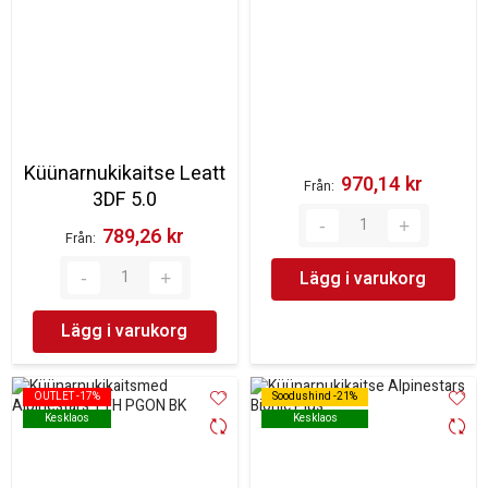
Küünarnukikaitse Leatt
970,14 kr‎
Från
3DF 5.0
789,26 kr‎
Från
Lägg i varukorg
Lägg i varukorg
OUTLET -17%
OUTLET -17%
Soodushind -21%
Soodushind -21%
Kesklaos
Kesklaos
Kesklaos
Kesklaos