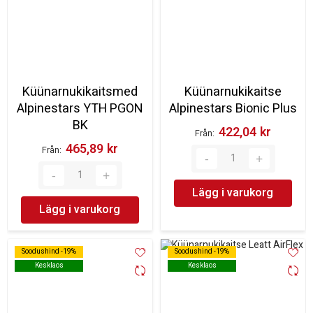
Küünarnukikaitsmed
Küünarnukikaitse
Alpinestars YTH PGON
Alpinestars Bionic Plus
BK
422,04 kr‎
Från
465,89 kr‎
Från
Lägg i varukorg
Lägg i varukorg
Soodushind -19%
Soodushind -19%
Soodushind -19%
Soodushind -19%
Kesklaos
Kesklaos
Kesklaos
Kesklaos