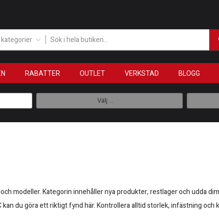
a kategorier
EN
RABATTER
OUTLET
VERKSTAD
BLOGG
Välj ...
 och modeller. Kategorin innehåller nya produkter, restlager och udda dime
MC kan du göra ett riktigt fynd här. Kontrollera alltid storlek, infästning o