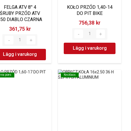
FELGA ATV 8'' 4
KOŁO PRZÓD 1,40-14
ŚRUBY PRZÓD ATV
DO PIT BIKE
150 DIABLO CZARNA
756,38 kr‎
361,75 kr‎
Lägg i varukorg
Lägg i varukorg
inna poes
inna poes
Kesklaos
Kesklaos