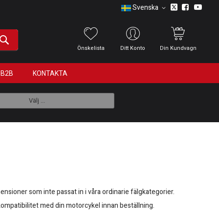
Svenska
Önskelista
Ditt Konto
Din Kundvagn
B2B
KONTAKTA
Välj ...
nsioner som inte passat in i våra ordinarie fälgkategorier.
ch kompatibilitet med din motorcykel innan beställning.