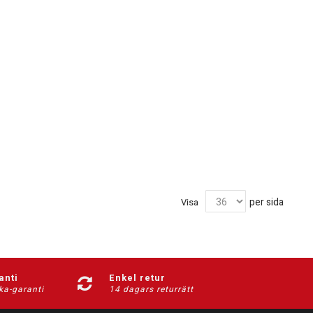
per sida
Visa
anti
Enkel retur
ka-garanti
14 dagars returrätt