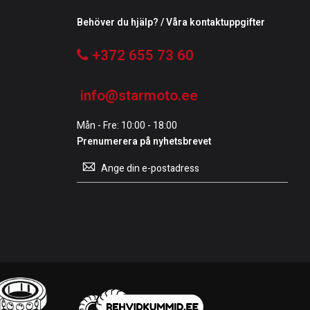
Behöver du hjälp? / Våra kontaktuppgifter
+372 655 73 60
info@starmoto.ee
Mån - Fre: 10:00 - 18:00
Prenumerera på nyhetsbrevet
Prenumerera
på
vårt
nyhetsbrev: