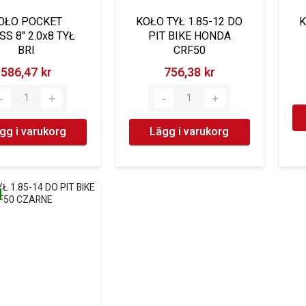
OŁO POCKET
KOŁO TYŁ 1.85-12 DO
K
S 8" 2.0x8 TYŁ
PIT BIKE HONDA
BRI
CRF50
586,47 kr‎
756,38 kr‎
gg i varukorg
Lägg i varukorg