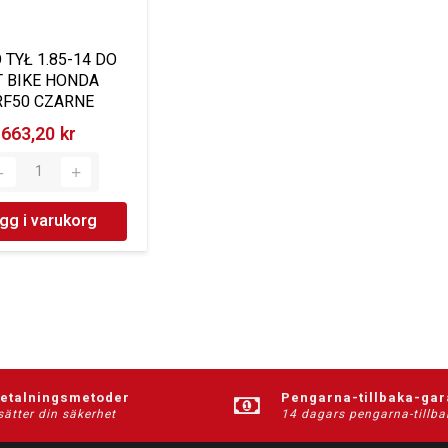
 TYŁ 1.85-14 DO
T BIKE HONDA
RF50 CZARNE
663,20 kr‎
gg i varukorg
betalningsmetoder
Pengarna-tillbaka-gar
sätter din säkerhet
14 dagars pengarna-tillba