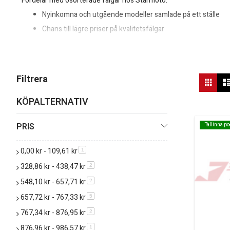
Fördelar med osorterade fälgar hos Starmoto:
Nyinkomna och utgående modeller samlade på ett ställe
Chans till lägre priser på kvalitetsfälgar
Passar dig som bygger om, renoverar eller reparerar MC
Vis
Filtrera
Rutn
so
KÖPALTERNATIV
PRIS
Tallinna p
Tallinna p
0,00 kr‎
-
109,61 kr‎
produkt
1
328,86 kr‎
-
438,47 kr‎
produkt
2
548,10 kr‎
-
657,71 kr‎
produkt
2
657,72 kr‎
-
767,33 kr‎
produkt
5
767,34 kr‎
-
876,95 kr‎
produkt
2
876,96 kr‎
-
986,57 kr‎
produkt
1