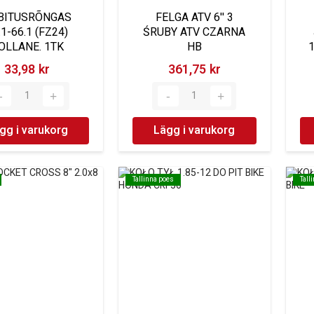
BITUSRÕNGAS
FELGA ATV 6'' 3
.1-66.1 (FZ24)
ŚRUBY ATV CZARNA
OLLANE. 1TK
HB
33,98 kr‎
361,75 kr‎
gg i varukorg
Lägg i varukorg
Tallinna poes
Tallinna poes
Tall
Tall