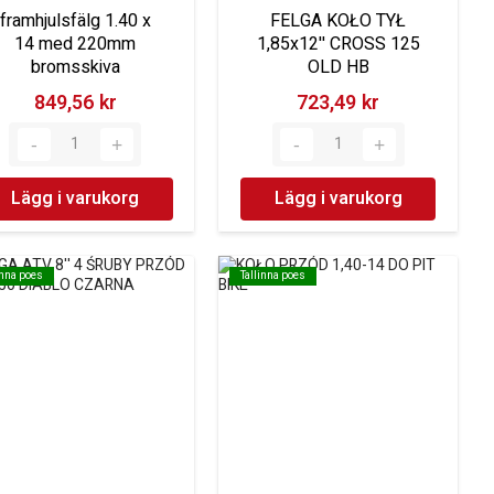
framhjulsfälg 1.40 x
FELGA KOŁO TYŁ
14 med 220mm
1,85x12'' CROSS 125
bromsskiva
OLD HB
849,56 kr‎
723,49 kr‎
Lägg i varukorg
Lägg i varukorg
inna poes
inna poes
Tallinna poes
Tallinna poes