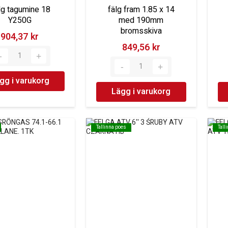
lg tagumine 18
fälg fram 1.85 x 14
Y250G
med 190mm
bromsskiva
904,37 kr‎
849,56 kr‎
gg i varukorg
Lägg i varukorg
Tallinna poes
Tallinna poes
Tall
Tall