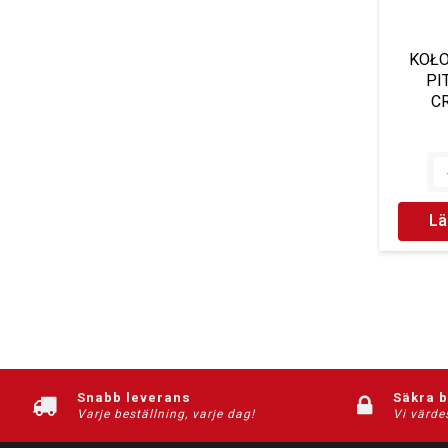
KOŁO
PI
C
Lä
Snabb leverans
Säkra 
Varje beställning, varje dag!
Vi värde