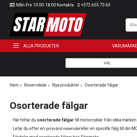
Mån-Fre 10:00-18:00 Kontakta
+372 655 73 60
All
ALLA PRODUKTER
VARUMÄRK
Välj ...
Hem
Reservdelar
Nya produkter
Osorterade fälgar
Osorterade fälgar
Här hittar du
osorterade fälgar
till motorcyklar från olika märken
Letar du efter en
prisvärd reservdel
eller en specifik fälg till din 