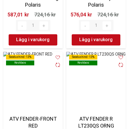
Polaris
Polaris
587,01 kr‎
724,16 kr‎
576,04 kr‎
724,16 kr‎
Lägg i varukorg
Lägg i varukorg
Soodushind -13%
Soodushind -13%
Soodushind -13%
Soodushind -13%
Kesklaos
Kesklaos
Kesklaos
Kesklaos
ATV FENDER-FRONT
ATV FENDER R
RED
LT230QS ORNG