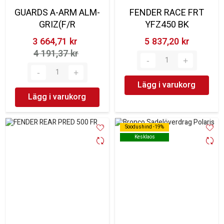
GUARDS A-ARM ALM-
FENDER RACE FRT
GRIZ(F/R
YFZ450 BK
3 664,71 kr‎
5 837,20 kr‎
4 191,37 kr‎
Lägg i varukorg
Lägg i varukorg
Soodushind -19%
Soodushind -19%
Kesklaos
Kesklaos