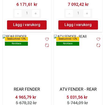
6 171,61 kr‎
7 092,42 kr‎
Lägg i varukorg
Lägg i varukorg
Soodushind -13%
Soodushind -13%
Soodushind -12%
Soodushind -12%
Kesklaos
Kesklaos
Kesklaos
Kesklaos
REAR FENDER
ATV FENDER - REAR
4 965,79 kr‎
5 031,56 kr‎
5 678,32 kr‎
5 744,09 kr‎