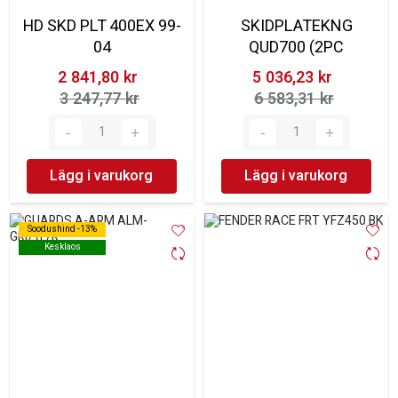
HD SKD PLT 400EX 99-
SKIDPLATEKNG
04
QUD700 (2PC
2 841,80 kr‎
5 036,23 kr‎
3 247,77 kr‎
6 583,31 kr‎
Lägg i varukorg
Lägg i varukorg
Soodushind -13%
Soodushind -13%
Kesklaos
Kesklaos