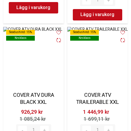
Lägg i varukorg
Lägg i varukorg
Soodushind -15%
Soodushind -15%
Soodushind -15%
Soodushind -15%
Kesklaos
Kesklaos
Kesklaos
Kesklaos
COVER ATV DURA
COVER ATV
BLACK XXL
TRAILERABLE XXL
926,29 kr‎
1 446,99 kr‎
1 085,24 kr‎
1 699,11 kr‎