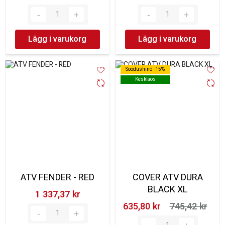
Lägg i varukorg
Lägg i varukorg
Soodushind -15%
Soodushind -15%
Kesklaos
Kesklaos
ATV FENDER - RED
COVER ATV DURA
BLACK XL
1 337,37 kr‎
635,80 kr‎
745,42 kr‎