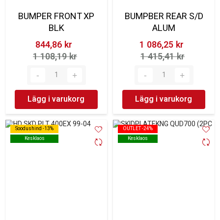
BUMPER FRONT XP
BUMPBER REAR S/D
BLK
ALUM
844,86 kr‎
1 086,25 kr‎
1 108,19 kr‎
1 415,41 kr‎
Lägg i varukorg
Lägg i varukorg
Soodushind -13%
Soodushind -13%
OUTLET -24%
OUTLET -24%
Kesklaos
Kesklaos
Kesklaos
Kesklaos