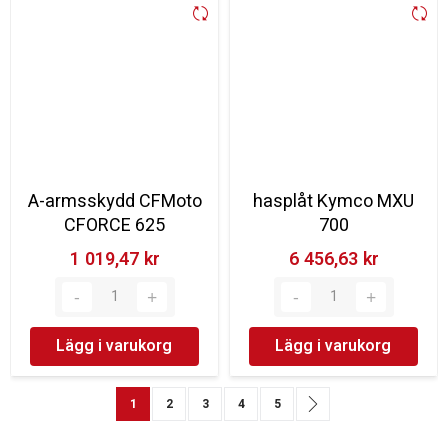
A-armsskydd CFMoto
hasplåt Kymco MXU
CFORCE 625
700
1 019,47 kr‎
6 456,63 kr‎
Lägg i varukorg
Lägg i varukorg
Sida
You're currently reading page
Sida
Sida
Sida
Sida
Sida
Nästa
1
2
3
4
5