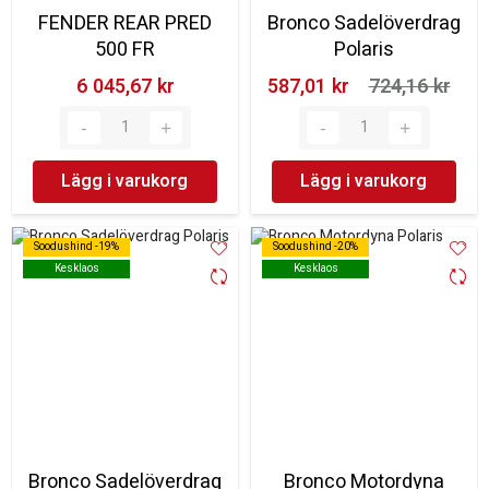
FENDER REAR PRED
Bronco Sadelöverdrag
500 FR
Polaris
6 045,67 kr‎
587,01 kr‎
724,16 kr‎
Lägg i varukorg
Lägg i varukorg
Soodushind -19%
Soodushind -19%
Soodushind -20%
Soodushind -20%
Kesklaos
Kesklaos
Kesklaos
Kesklaos
Bronco Sadelöverdrag
Bronco Motordyna