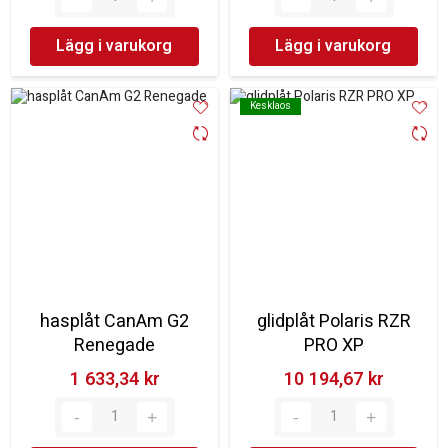
Lägg i varukorg
Lägg i varukorg
Kesklaos
Kesklaos
hasplåt CanAm G2
glidplåt Polaris RZR
Renegade
PRO XP
1 633,34 kr‎
10 194,67 kr‎