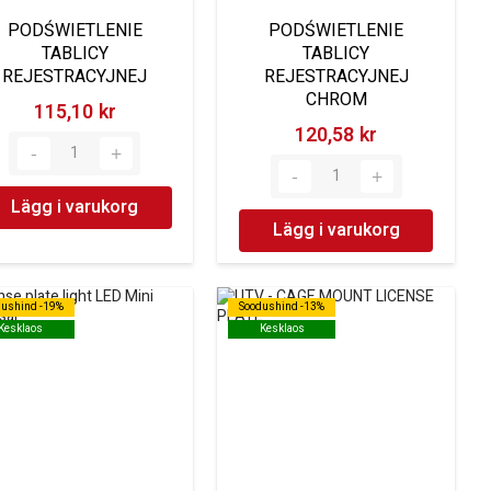
PODŚWIETLENIE
PODŚWIETLENIE
TABLICY
TABLICY
REJESTRACYJNEJ
REJESTRACYJNEJ
CHROM
115,10 kr‎
120,58 kr‎
Lägg i varukorg
Lägg i varukorg
dushind -19%
dushind -19%
Soodushind -13%
Soodushind -13%
Kesklaos
Kesklaos
Kesklaos
Kesklaos