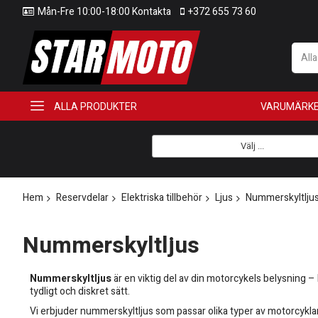
Mån-Fre 10:00-18:00 Kontakta
+372 655 73 60
All
ALLA PRODUKTER
VARUMÄRK
Välj ...
Hem
Reservdelar
Elektriska tillbehör
Ljus
Nummerskyltlju
Nummerskyltljus
Nummerskyltljus
är en viktig del av din motorcykels belysning – 
tydligt och diskret sätt.
Vi erbjuder nummerskyltljus som passar olika typer av motorcyklar,