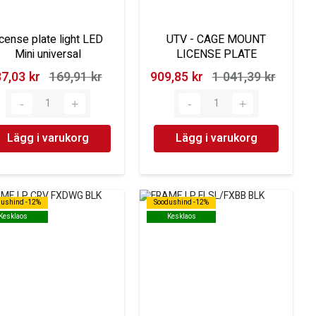
icense plate light LED
UTV - CAGE MOUNT
Mini universal
LICENSE PLATE
7,03 kr‎
169,91 kr‎
909,85 kr‎
1 041,39 kr‎
Lägg i varukorg
Lägg i varukorg
dushind -12%
dushind -12%
Soodushind -12%
Soodushind -12%
Kesklaos
Kesklaos
Kesklaos
Kesklaos