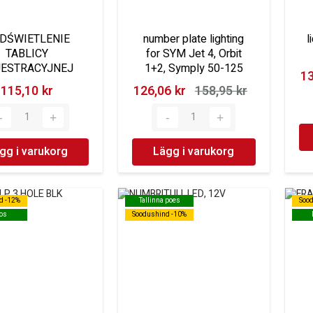
DŚWIETLENIE
number plate lighting
l
TABLICY
for SYM Jet 4, Orbit
JESTRACYJNEJ
1+2, Symply 50-125
13
115,10 kr‎
126,06 kr‎
158,95 kr‎
gg i varukorg
Lägg i varukorg
d -12%
d -12%
Tallinna poes
Tallinna poes
Soo
Soo
os
os
Soodushind -10%
Soodushind -10%