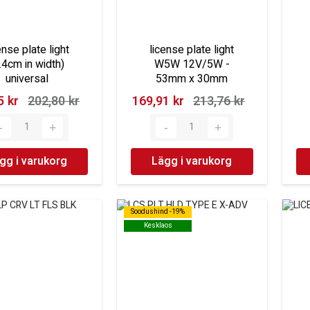
ense plate light
license plate light
.4cm in width)
W5W 12V/5W -
universal
53mm x 30mm
 kr‎
202,80 kr‎
169,91 kr‎
213,76 kr‎
gg i varukorg
Lägg i varukorg
Soodushind -19%
Soodushind -19%
Kesklaos
Kesklaos