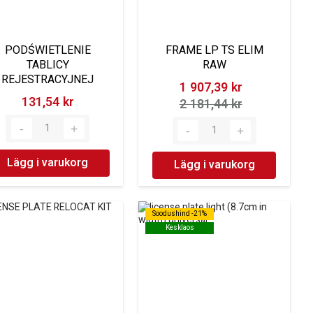
PODŚWIETLENIE
FRAME LP TS ELIM
TABLICY
RAW
REJESTRACYJNEJ
1 907,39 kr‎
131,54 kr‎
2 181,44 kr‎
Lägg i varukorg
Lägg i varukorg
Soodushind -21%
Soodushind -21%
Kesklaos
Kesklaos