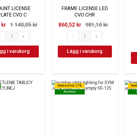
UNT LICENSE
FRAME LICENSE LED
LATE CVO C
CVO CHR
kr‎
1 140,05 kr‎
860,52 kr‎
981,10 kr‎
gg i varukorg
Lägg i varukorg
Soodushind -21%
Soodushind -21%
Soo
Soo
Kesklaos
Kesklaos