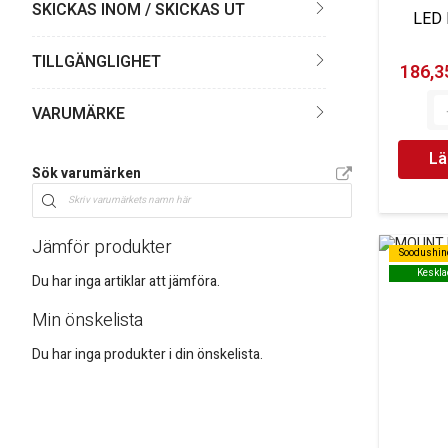
SKICKAS INOM / SKICKAS UT
LED 
TILLGÄNGLIGHET
186,35
VARUMÄRKE
Lä
Sök varumärken
Jämför produkter
Soodushin
Soodushin
Keskla
Keskla
Du har inga artiklar att jämföra.
Min önskelista
Du har inga produkter i din önskelista.