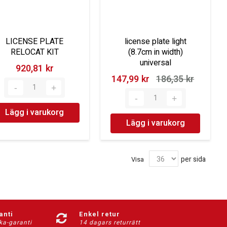
LICENSE PLATE
license plate light
RELOCAT KIT
(8.7cm in width)
universal
920,81 kr‎
147,99 kr‎
186,35 kr‎
Lägg i varukorg
Lägg i varukorg
per sida
Visa
anti
Enkel retur
ka-garanti
14 dagars returrätt