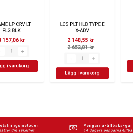
ME LP CRV LT
LCS PLT HLD TYPE E
FLS BLK
X-ADV
3 157,06 kr‎
2 148,55 kr‎
2 652,81 kr‎
gg i varukorg
Lägg i varukorg
betalningsmetoder
Pengarna-tillbaka-gar
sätter din säkerhet
14 dagars pengarna-tillba