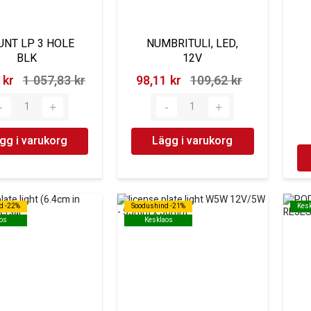
NT LP 3 HOLE
NUMBRITULI, LED,
BLK
12V
kr‎
1 057,83 kr‎
98,11 kr‎
109,62 kr‎
gg i varukorg
Lägg i varukorg
d -22%
d -22%
Soodushind -21%
Soodushind -21%
Kes
Kes
os
os
Kesklaos
Kesklaos