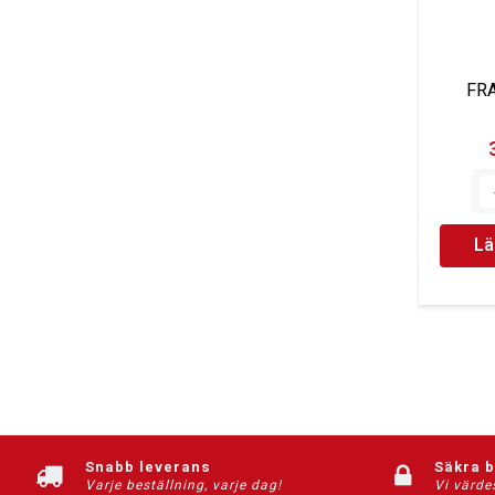
FRA
Lä
Snabb leverans
Säkra 
Varje beställning, varje dag!
Vi värde