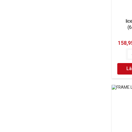
lic
(6
158,95
Lä