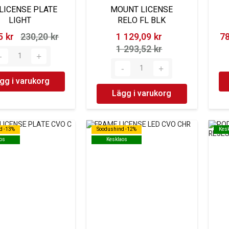
LICENSE PLATE
MOUNT LICENSE
LIGHT
RELO FL BLK
 kr‎
230,20 kr‎
1 129,09 kr‎
78
1 293,52 kr‎
gg i varukorg
Lägg i varukorg
d -13%
d -13%
Soodushind -12%
Soodushind -12%
Kes
Kes
os
os
Kesklaos
Kesklaos