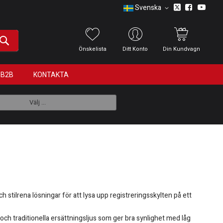
Svenska
Önskelista
Ditt Konto
Din Kundvagn
B2B
KONTAKTA
Välj ...
h stilrena lösningar för att lysa upp registreringsskylten på ett
och traditionella ersättningsljus som ger bra synlighet med låg