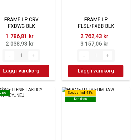
FRAME LP CRV
FRAME LP
FXDWG BLK
FLSL/FXBB BLK
1 786,81 kr‎
2 762,43 kr‎
2 038,93 kr‎
3 157,06 kr‎
Lägg i varukorg
Lägg i varukorg
klaos
klaos
Soodushind -13%
Soodushind -13%
Kesklaos
Kesklaos