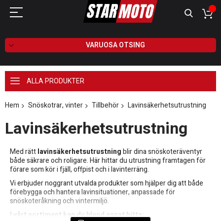
VARUOSA OTSING
ALLA PRODUKTER
Hem
Snöskotrar, vinter
Tillbehör
Lavinsäkerhetsutrustning
Lavinsäkerhetsutrustning
Med rätt
lavinsäkerhetsutrustning
blir dina snöskoteräventyr
både säkrare och roligare. Här hittar du utrustning framtagen för
förare som kör i fjäll, offpist och i lavinterräng.
Vi erbjuder noggrant utvalda produkter som hjälper dig att både
förebygga och hantera lavinsituationer, anpassade för
snöskoteråkning och vintermiljö.
I vårt sortiment kan du bland annat hitta: