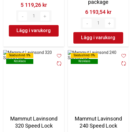
package
5 119,26 kr‎
6 193,54 kr‎
Lägg i varukorg
Lägg i varukorg
Soodushind -9%
Soodushind -9%
Soodushind -9%
Soodushind -9%
Kesklaos
Kesklaos
Kesklaos
Kesklaos
Mammut Lavinsond
Mammut Lavinsond
320 Speed Lock
240 Speed Lock