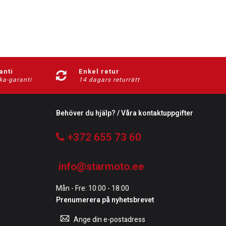
anti
Enkel retur
ka-garanti
14 dagars returrätt
Behöver du hjälp? / Våra kontaktuppgifter
+372 655 73 60
info@starmoto.ee
Mån - Fre: 10:00 - 18:00
Prenumerera på nyhetsbrevet
Prenumerera
på