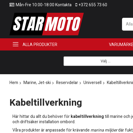
Mån-Fre 10:00-18:00 Kontakta
+372 655 73 60
All
ALLA PRODUKTER
VARUMÄRK
Välj ...
Hem
Marine, Jet-ski
Reservdelar
Universell
Kabeltillverkn
Kabeltillverkning
Här hittar du allt du behöver för
kabeltillverkning
till marine och 
och driftsäker installation ombord.
Våra produkter är anpassade för krävande
marina miljöer
där fukt