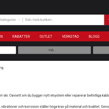
a kategorier
EN
RABATTER
OUTLET
VERKSTAD
BLOGG
Välj ...
ing
jet-ski. Oavsett om du bygger nytt elsystem eller reparerar befintliga kab
, vibrationer och korrosion ställer höga krav på material och kvalitet. Gen