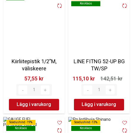
Kesklaos
Kesklaos
Kiirliitepistik 1/2"M,
LINE FITNG 52-UP BG
väliskeere
TW/SP
57,55 kr‎
115,10 kr‎
142,51 kr‎
Lägg i varukorg
Lägg i varukorg
Soodushind -19%
Soodushind -19%
Soodushind -13%
Soodushind -13%
Kesklaos
Kesklaos
Kesklaos
Kesklaos