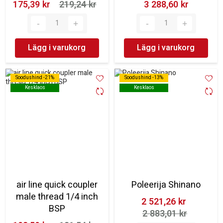
175,39 kr‎
219,24 kr‎
3 288,60 kr‎
Lägg i varukorg
Lägg i varukorg
Soodushind -21%
Soodushind -21%
Soodushind -13%
Soodushind -13%
Kesklaos
Kesklaos
Kesklaos
Kesklaos
air line quick coupler
Poleerija Shinano
male thread 1/4 inch
2 521,26 kr‎
BSP
2 883,01 kr‎