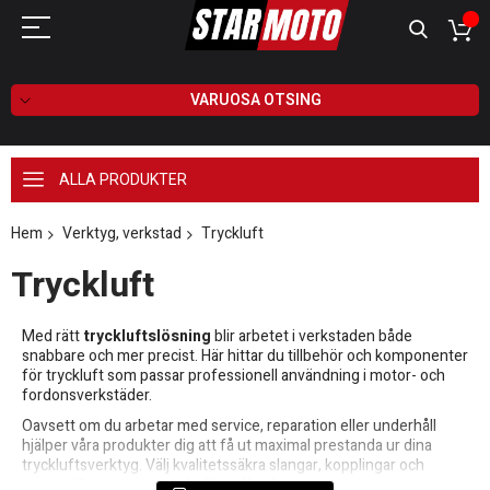
VARUOSA OTSING
ALLA PRODUKTER
Hem
Verktyg, verkstad
Tryckluft
Tryckluft
Med rätt
tryckluftslösning
blir arbetet i verkstaden både
snabbare och mer precist. Här hittar du tillbehör och komponenter
för tryckluft som passar professionell användning i motor- och
fordonsverkstäder.
Oavsett om du arbetar med service, reparation eller underhåll
hjälper våra produkter dig att få ut maximal prestanda ur dina
tryckluftsverktyg. Välj kvalitetssäkra slangar, kopplingar och
övriga tillbehör anpassade för tuff miljö.