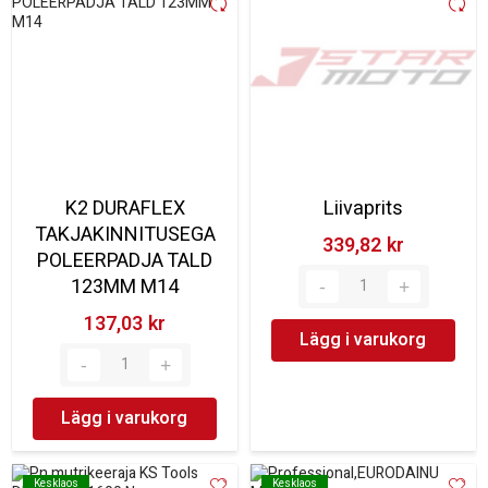
K2 DURAFLEX
Liivaprits
TAKJAKINNITUSEGA
339,82 kr‎
POLEERPADJA TALD
123MM M14
137,03 kr‎
Lägg i varukorg
Lägg i varukorg
Kesklaos
Kesklaos
Kesklaos
Kesklaos