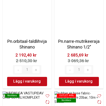
Pn.orbitaal-taldlihvija
Pn.narre-mutrikeeraja
Shinano
Shinano 1/2"
2 192,40 kr‎
2 685,69 kr‎
2 510,30 kr‎
3 069,36 kr‎
Lägg i varukorg
Lägg i varukorg
Kesklaos
Kesklaos
OUTLET -44%
OUTLET -44%
Kesklaos
Kesklaos