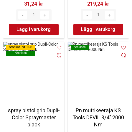
31,24 kr‎
219,24 kr‎
Lägg i varukorg
Lägg i varukorg
Soodushind -20%
Soodushind -20%
Kesklaos
Kesklaos
Kesklaos
Kesklaos
spray pistol grip Dupli-
Pn.mutrikeeraja KS
Color Spraymaster
Tools DEVIL 3/4" 2000
black
Nm