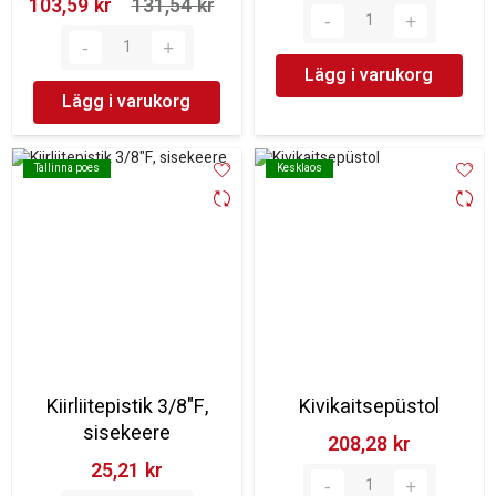
103,59 kr‎
131,54 kr‎
Lägg i varukorg
Lägg i varukorg
Tallinna poes
Tallinna poes
Kesklaos
Kesklaos
Kiirliitepistik 3/8"F,
Kivikaitsepüstol
sisekeere
208,28 kr‎
25,21 kr‎