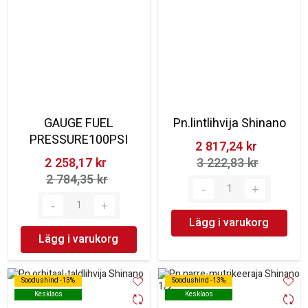
GAUGE FUEL
Pn.lintlihvija Shinano
PRESSURE100PSI
2 817,24 kr‎
2 258,17 kr‎
3 222,83 kr‎
2 784,35 kr‎
Lägg i varukorg
Lägg i varukorg
Soodushind -13%
Soodushind -13%
Soodushind -13%
Soodushind -13%
Kesklaos
Kesklaos
Kesklaos
Kesklaos