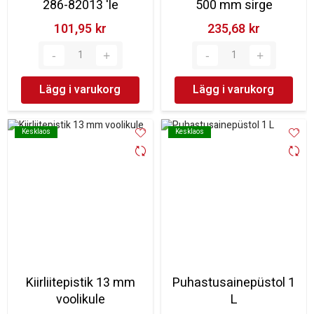
286-82013 'le
500 mm sirge
101,95 kr‎
235,68 kr‎
Lägg i varukorg
Lägg i varukorg
Kesklaos
Kesklaos
Kesklaos
Kesklaos
Kiirliitepistik 13 mm
Puhastusainepüstol 1
voolikule
L