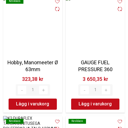
Kesklaos
Kesklaos
Hobby, Manomeeter Ø
GAUGE FUEL
63mm
PRESSURE 360
323,38 kr‎
3 650,35 kr‎
Lägg i varukorg
Lägg i varukorg
Kesklaos
Kesklaos
Kesklaos
Kesklaos