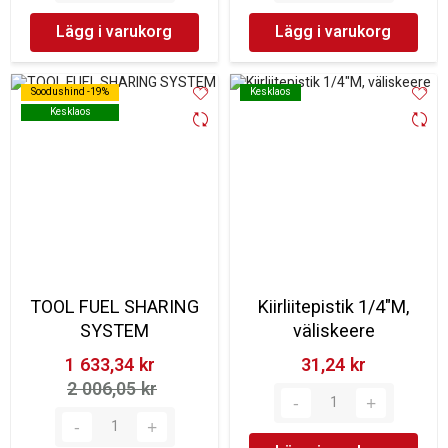
Lägg i varukorg
Lägg i varukorg
Soodushind -19%
Soodushind -19%
Kesklaos
Kesklaos
Kesklaos
Kesklaos
TOOL FUEL SHARING
Kiirliitepistik 1/4"M,
SYSTEM
väliskeere
1 633,34 kr‎
31,24 kr‎
2 006,05 kr‎