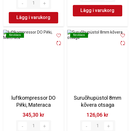
Lägg i varukorg
Lägg i varukorg
Kesklaos
Kesklaos
Kesklaos
Kesklaos
luftkompressor DO
Suruõhupüstol 8mm
Piłki, Materaca
kõvera otsaga
345,30 kr‎
126,06 kr‎