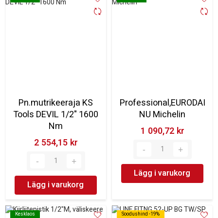
Pn.mutrikeeraja KS
Professional,EURODAI
Tools DEVIL 1/2" 1600
NU Michelin
Nm
1 090,72 kr‎
2 554,15 kr‎
Lägg i varukorg
Lägg i varukorg
Kesklaos
Kesklaos
Soodushind -19%
Soodushind -19%