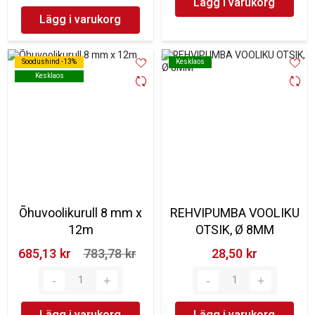
Lägg i varukorg
Lägg i varukorg
Soodushind -13%
Soodushind -13%
Kesklaos
Kesklaos
Kesklaos
Kesklaos
Õhuvoolikurull 8 mm x
REHVIPUMBA VOOLIKU
12m
OTSIK, Ø 8MM
685,13 kr‎
783,78 kr‎
28,50 kr‎
Lägg i varukorg
Lägg i varukorg