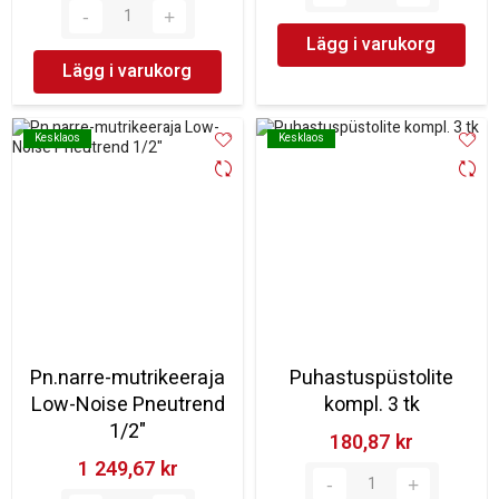
Lägg i varukorg
Lägg i varukorg
Kesklaos
Kesklaos
Kesklaos
Kesklaos
Pn.narre-mutrikeeraja
Puhastuspüstolite
Low-Noise Pneutrend
kompl. 3 tk
1/2"
180,87 kr‎
1 249,67 kr‎