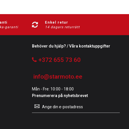
anti
Enkel retur
ka-garanti
14 dagars returrätt
Behöver du hjälp? / Våra kontaktuppgifter
+372 655 73 60
info@starmoto.ee
Mån - Fre: 10:00 - 18:00
Prenumerera på nyhetsbrevet
Prenumerera
på
vårt
nyhetsbrev: