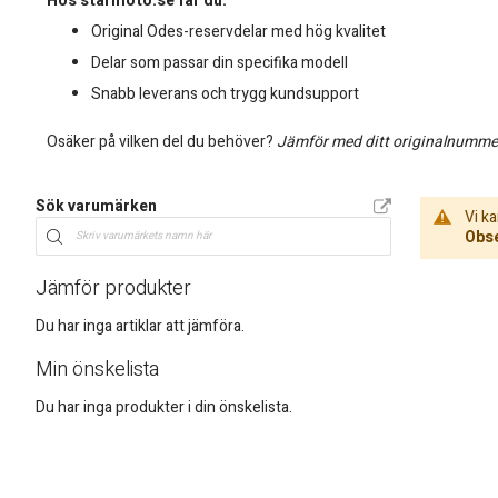
Hos starmoto.se får du:
Original Odes-reservdelar med hög kvalitet
Delar som passar din specifika modell
Snabb leverans och trygg kundsupport
Osäker på vilken del du behöver?
Jämför med ditt originalnummer
Sök varumärken
Vi ka
Obse
Jämför produkter
Du har inga artiklar att jämföra.
Min önskelista
Du har inga produkter i din önskelista.