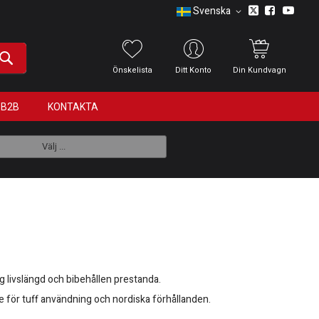
Svenska
Önskelista
Ditt Konto
Din Kundvagn
B2B
KONTAKTA
Välj ...
ång livslängd och bibehållen prestanda.
de för tuff användning och nordiska förhållanden.