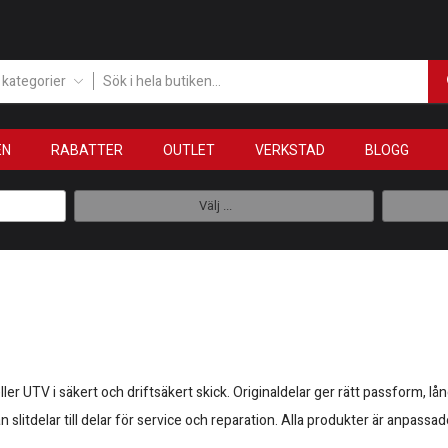
a kategorier
EN
RABATTER
OUTLET
VERKSTAD
BLOGG
Välj ...
eller UTV i säkert och driftsäkert skick. Originaldelar ger rätt passform, l
litdelar till delar för service och reparation. Alla produkter är anpassa