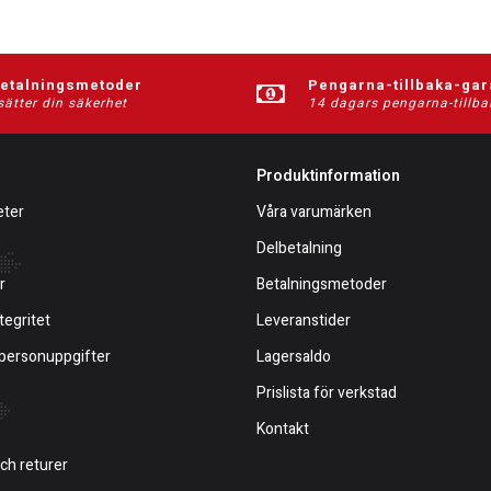
betalningsmetoder
Pengarna-tillbaka-gar
sätter din säkerhet
14 dagars pengarna-tillba
Produktinformation
eter
Våra varumärken
Delbetalning
r
Betalningsmetoder
tegritet
Leveranstider
 personuppgifter
Lagersaldo
Prislista för verkstad
Kontakt
och returer