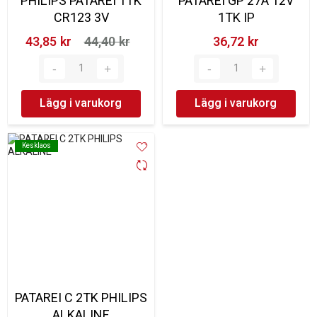
PHILIPS PATAREI 1TK
PATAREI GP 27A 12V
CR123 3V
1TK IP
43,85 kr‎
44,40 kr‎
36,72 kr‎
Lägg i varukorg
Lägg i varukorg
Kesklaos
Kesklaos
PATAREI C 2TK PHILIPS
ALKALINE