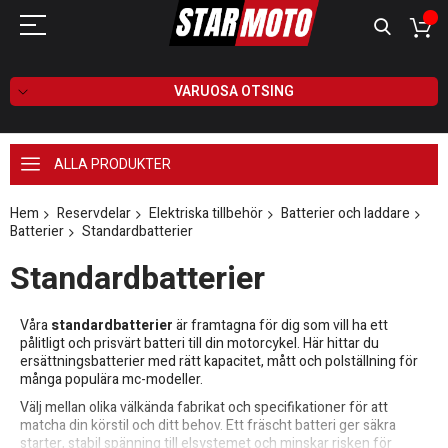
VARUOSA OTSING
ALLA PRODUKTER
Hem
Reservdelar
Elektriska tillbehör
Batterier och laddare
Batterier
Standardbatterier
Standardbatterier
Våra
standardbatterier
är framtagna för dig som vill ha ett
pålitligt och prisvärt batteri till din motorcykel. Här hittar du
ersättningsbatterier med rätt kapacitet, mått och polställning för
många populära mc-modeller.
Välj mellan olika välkända fabrikat och specifikationer för att
matcha din körstil och ditt behov. Ett fräscht batteri ger säkra
starter, stabil spänning till elsystemet och minskar risken för