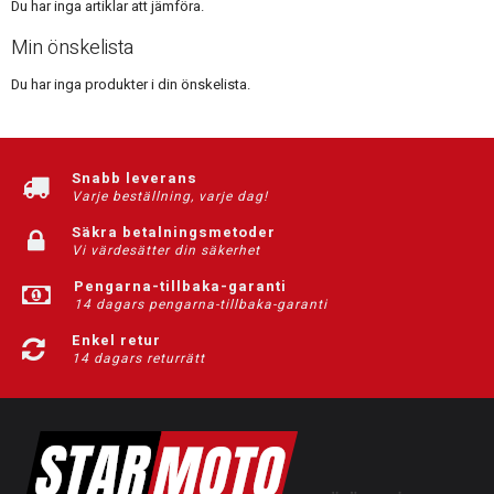
Du har inga artiklar att jämföra.
Min önskelista
Du har inga produkter i din önskelista.
Snabb leverans
Varje beställning, varje dag!
Säkra betalningsmetoder
Vi värdesätter din säkerhet
Pengarna-tillbaka-garanti
14 dagars pengarna-tillbaka-garanti
Enkel retur
14 dagars returrätt