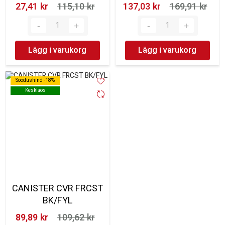
27,41 kr‎
115,10 kr‎
137,03 kr‎
169,91 kr‎
Lägg i varukorg
Lägg i varukorg
Soodushind -18%
Soodushind -18%
Kesklaos
Kesklaos
CANISTER CVR FRCST
BK/FYL
89,89 kr‎
109,62 kr‎