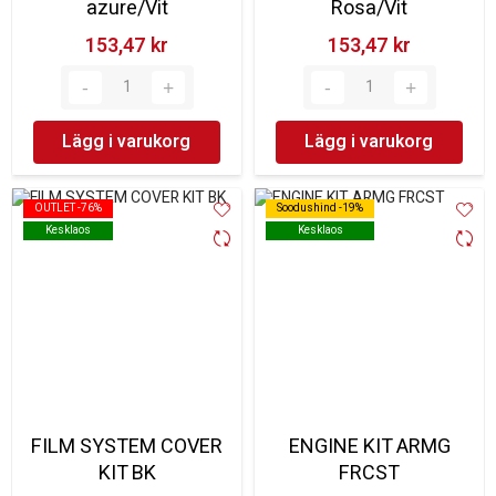
azure/Vit
Rosa/Vit
153,47 kr‎
153,47 kr‎
Lägg i varukorg
Lägg i varukorg
OUTLET -76%
OUTLET -76%
Soodushind -19%
Soodushind -19%
Kesklaos
Kesklaos
Kesklaos
Kesklaos
FILM SYSTEM COVER
ENGINE KIT ARMG
KIT BK
FRCST