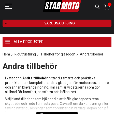
VARUOSA OTSING
ALLA PRODUKTER
Hem
Ridutrustning
Tillbehör för glasögon
Andra tillbehör
Andra tillbehör
I kategorin
Andra tillbehör
hittar du smarta och praktiska
produkter som kompletterar dina glasögon för motocross, enduro
och annan krävande ridning. Här samlar vi detaljerna som gör
skillnad för komfort, passform och hållbarhet.
Välj bland tillbehör som hjälper dig att hålla glasögonen rena,
skyddade och redo för nästa pass. Oavsett om du kör träning eller
tävling hittar du lösningar som förenklar din vardag i depån och på
banan.