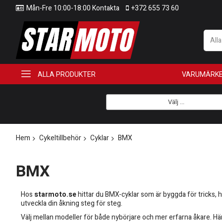
Mån-Fre 10:00-18:00 Kontakta
+372 655 73 60
All
ALLA PRODUKTER
VARUMÄRK
Välj ...
Hem
Cykeltillbehör
Cyklar
BMX
BMX
Hos
starmoto.se
hittar du BMX-cyklar som är byggda för tricks, ho
utveckla din åkning steg för steg.
Välj mellan modeller för både nybörjare och mer erfarna åkare. Här h