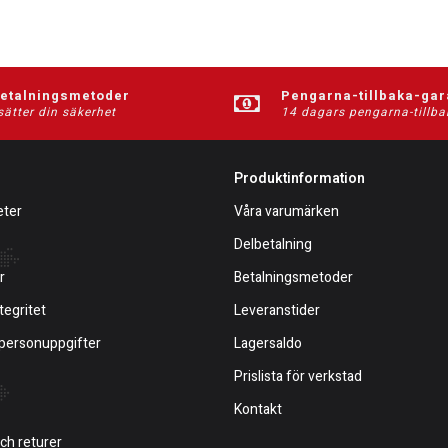
betalningsmetoder
Pengarna-tillbaka-gar
sätter din säkerhet
14 dagars pengarna-tillba
Produktinformation
eter
Våra varumärken
Delbetalning
r
Betalningsmetoder
tegritet
Leveranstider
 personuppgifter
Lagersaldo
Prislista för verkstad
Kontakt
och returer