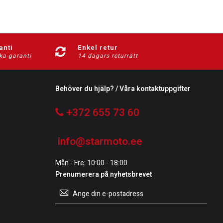
anti
Enkel retur
ka-garanti
14 dagars returrätt
Behöver du hjälp? / Våra kontaktuppgifter
+372 655 73 60
info@starmoto.ee
Mån - Fre: 10:00 - 18:00
Prenumerera på nyhetsbrevet
Prenumerera
på
vårt
nyhetsbrev: