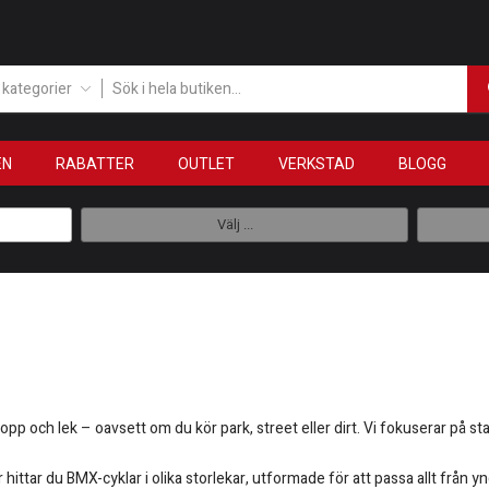
a kategorier
EN
RABATTER
OUTLET
VERKSTAD
BLOGG
Välj ...
pp och lek – oavsett om du kör park, street eller dirt. Vi fokuserar på st
ittar du BMX-cyklar i olika storlekar, utformade för att passa allt från yng