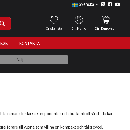
Svenska
Önskelista
Ditt Konto
Din Kundvagn
B2B
KONTAKTA
Välj ...
abila ramar, slitstarka komponenter och bra kontroll så att du kan
re förare till vuxna som vill ha en kompakt och tålig cykel.