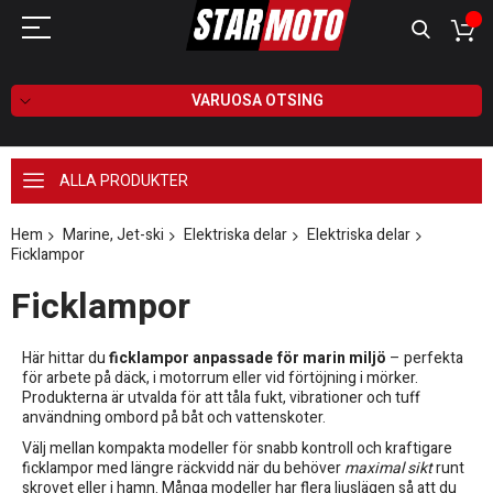
VARUOSA OTSING
ALLA PRODUKTER
Hem
Marine, Jet-ski
Elektriska delar
Elektriska delar
Ficklampor
Ficklampor
Här hittar du
ficklampor anpassade för marin miljö
– perfekta
för arbete på däck, i motorrum eller vid förtöjning i mörker.
Produkterna är utvalda för att tåla fukt, vibrationer och tuff
användning ombord på båt och vattenskoter.
Välj mellan kompakta modeller för snabb kontroll och kraftigare
ficklampor med längre räckvidd när du behöver
maximal sikt
runt
skrovet eller i hamn. Många modeller har flera ljuslägen så att du