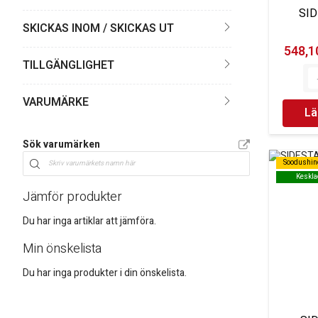
SID
SKICKAS INOM / SKICKAS UT
548,10
TILLGÄNGLIGHET
VARUMÄRKE
Lä
Sök varumärken
Soodushin
Soodushin
Keskla
Keskla
Jämför produkter
Du har inga artiklar att jämföra.
Min önskelista
Du har inga produkter i din önskelista.