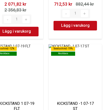
2 071,82 kr‎
712,53 kr‎
882,44 kr‎
2 356,83 kr‎
Lägg i varukorg
Lägg i varukorg
dushind -12%
dushind -12%
Soodushind -19%
Soodushind -19%
Kesklaos
Kesklaos
Kesklaos
Kesklaos
KICKSTAND 1 07-19
KICKSTAND -1 07-17
FLT
ST