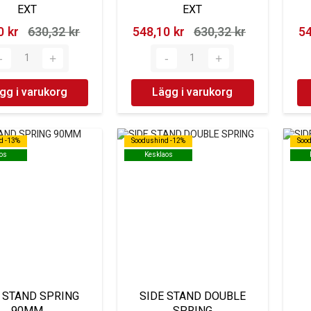
EXT
EXT
 kr‎
630,32 kr‎
548,10 kr‎
630,32 kr‎
54
gg i varukorg
Lägg i varukorg
d -13%
d -13%
Soodushind -12%
Soodushind -12%
Soo
Soo
os
os
Kesklaos
Kesklaos
 STAND SPRING
SIDE STAND DOUBLE
90MM
SPRING