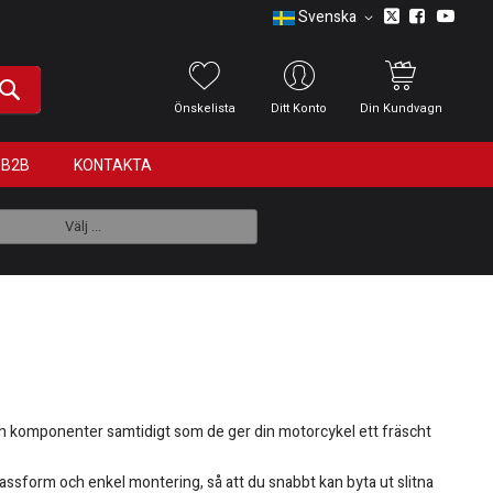
Svenska
Önskelista
Ditt Konto
Din Kundvagn
B2B
KONTAKTA
Välj ...
och komponenter samtidigt som de ger din motorcykel ett fräscht
 passform och enkel montering, så att du snabbt kan byta ut slitna