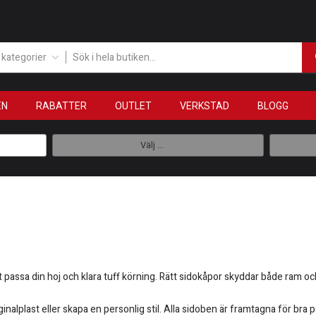
a kategorier
EN
RABATTER
OUTLET
VERKSTAD
BLOGG
Välj ...
t passa din hoj och klara tuff körning. Rätt sidokåpor skyddar både ram 
ginalplast eller skapa en personlig stil. Alla sidoben är framtagna för bra