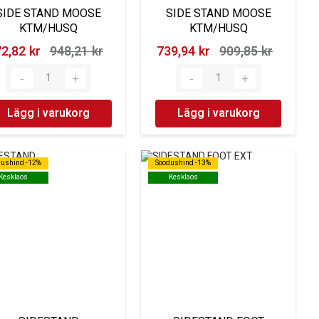
SIDE STAND MOOSE
SIDE STAND MOOSE
KTM/HUSQ
KTM/HUSQ
2,82 kr‎
948,21 kr‎
739,94 kr‎
909,85 kr‎
Lägg i varukorg
Lägg i varukorg
dushind -12%
dushind -12%
Soodushind -13%
Soodushind -13%
Kesklaos
Kesklaos
Kesklaos
Kesklaos