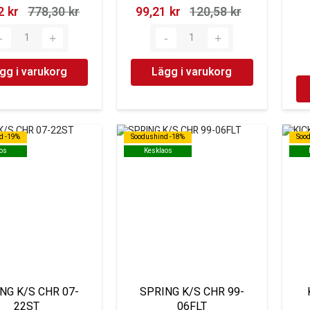
 kr‎
778,30 kr‎
99,21 kr‎
120,58 kr‎
gg i varukorg
Lägg i varukorg
d -19%
d -19%
Soodushind -18%
Soodushind -18%
Soo
Soo
os
os
Kesklaos
Kesklaos
NG K/S CHR 07-
SPRING K/S CHR 99-
22ST
06FLT