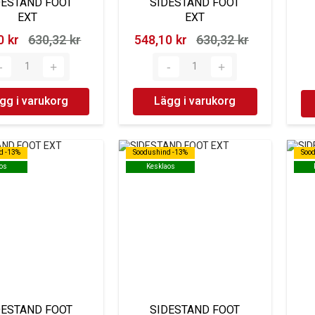
DESTAND FOOT
SIDESTAND FOOT
EXT
EXT
 kr‎
630,32 kr‎
548,10 kr‎
630,32 kr‎
gg i varukorg
Lägg i varukorg
d -13%
d -13%
Soodushind -13%
Soodushind -13%
Soo
Soo
os
os
Kesklaos
Kesklaos
DESTAND FOOT
SIDESTAND FOOT