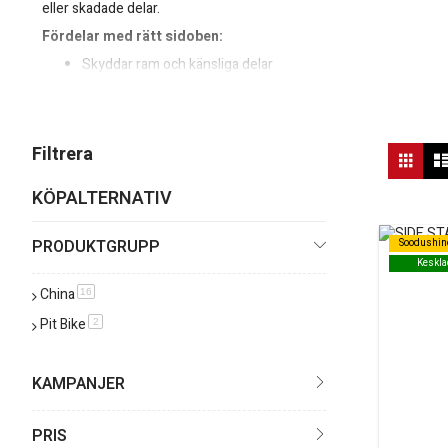
eller skadade delar.
Fördelar med rätt sidoben:
Skyddar ram och känsliga delar
Ger hojen ett snyggt och enhetligt utseende
Snabbt och smidigt byte vid skador
Vis
Filtrera
Rutn
so
KÖPALTERNATIV
PRODUKTGRUPP
Soodushin
Soodushin
Keskla
Keskla
China
produkt
16
Pit Bike
produkt
2
KAMPANJER
PRIS