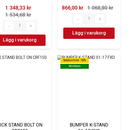
1 348,33 kr‎
866,00 kr‎
1 068,80 kr‎
1 534,68 kr‎
Lägg i varukorg
Lägg i varukorg
Soodushind -18%
Soodushind -18%
Kesklaos
Kesklaos
ICK STAND BOLT ON
BUMPER K-STAND