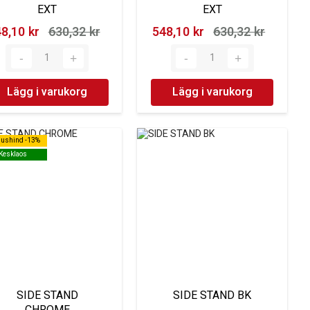
EXT
EXT
8,10 kr‎
630,32 kr‎
548,10 kr‎
630,32 kr‎
Lägg i varukorg
Lägg i varukorg
dushind -13%
dushind -13%
Kesklaos
Kesklaos
SIDE STAND
SIDE STAND BK
CHROME