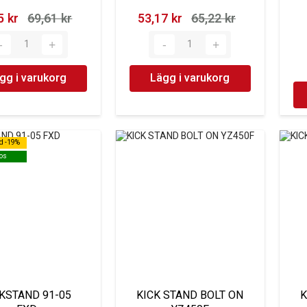
 kr‎
69,61 kr‎
53,17 kr‎
65,22 kr‎
gg i varukorg
Lägg i varukorg
d -19%
d -19%
os
os
KSTAND 91-05
KICK STAND BOLT ON
K