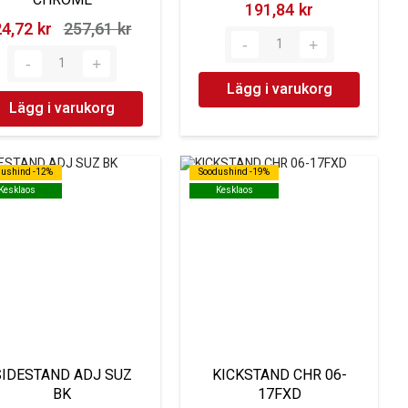
191,84 kr‎
4,72 kr‎
257,61 kr‎
Lägg i varukorg
Lägg i varukorg
dushind -12%
dushind -12%
Soodushind -19%
Soodushind -19%
Kesklaos
Kesklaos
Kesklaos
Kesklaos
SIDESTAND ADJ SUZ
KICKSTAND CHR 06-
BK
17FXD