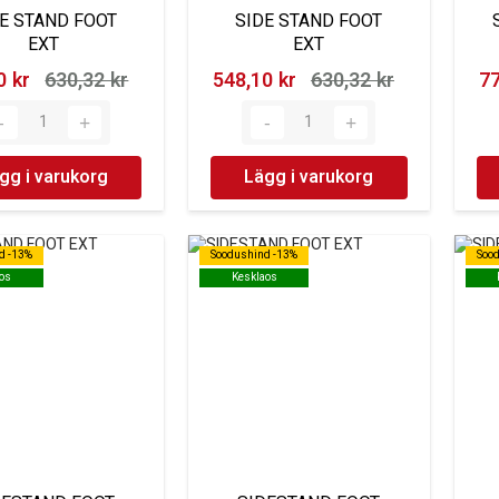
E STAND FOOT
SIDE STAND FOOT
EXT
EXT
 kr‎
630,32 kr‎
548,10 kr‎
630,32 kr‎
77
gg i varukorg
Lägg i varukorg
d -13%
d -13%
Soodushind -13%
Soodushind -13%
Soo
Soo
os
os
Kesklaos
Kesklaos