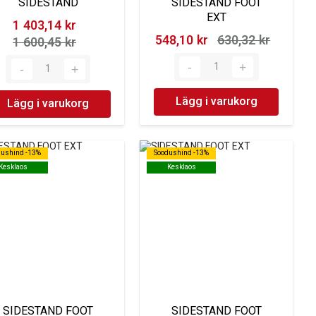
SIDESTAND
SIDESTAND FOOT
EXT
1 403,14 kr‎
548,10 kr‎
630,32 kr‎
1 600,45 kr‎
Lägg i varukorg
Lägg i varukorg
dushind -13%
dushind -13%
Soodushind -13%
Soodushind -13%
Kesklaos
Kesklaos
Kesklaos
Kesklaos
SIDESTAND FOOT
SIDESTAND FOOT