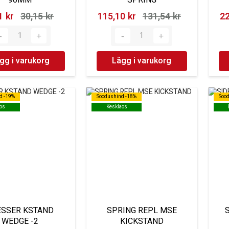
 kr‎
30,15 kr‎
115,10 kr‎
131,54 kr‎
22
gg i varukorg
Lägg i varukorg
d -19%
d -19%
Soodushind -18%
Soodushind -18%
Soo
Soo
os
os
Kesklaos
Kesklaos
ESSER KSTAND
SPRING REPL MSE
WEDGE -2
KICKSTAND