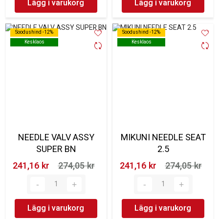
Lägg i varukorg
Lägg i varukorg
Soodushind -12%
Soodushind -12%
Soodushind -12%
Soodushind -12%
Kesklaos
Kesklaos
Kesklaos
Kesklaos
NEEDLE VALV ASSY
MIKUNI NEEDLE SEAT
SUPER BN
2.5
241,16 kr‎
274,05 kr‎
241,16 kr‎
274,05 kr‎
Lägg i varukorg
Lägg i varukorg