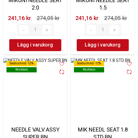
MIKUNI NEEDLE SEAT
MIKUNI NEEDLE SEAT
2.0
1.5
241,16 kr‎
274,05 kr‎
241,16 kr‎
274,05 kr‎
Lägg i varukorg
Lägg i varukorg
Soodushind -12%
Soodushind -12%
Soodushind -12%
Soodushind -12%
Kesklaos
Kesklaos
Kesklaos
Kesklaos
NEEDLE VALV ASSY
MIK NEEDL SEAT 1.8
SUPER BN
STD BN