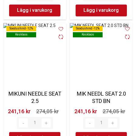
Lägg i varukorg
Lägg i varukorg
Soodushind -12%
Soodushind -12%
Soodushind -12%
Soodushind -12%
Kesklaos
Kesklaos
Kesklaos
Kesklaos
MIKUNI NEEDLE SEAT
MIK NEEDL SEAT 2.0
2.5
STD BN
241,16 kr‎
274,05 kr‎
241,16 kr‎
274,05 kr‎