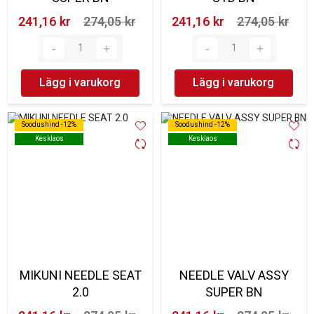
241,16 kr‎
274,05 kr‎
241,16 kr‎
274,05 kr‎
Lägg i varukorg
Lägg i varukorg
Soodushind -12%
Soodushind -12%
Soodushind -12%
Soodushind -12%
Kesklaos
Kesklaos
Kesklaos
Kesklaos
MIKUNI NEEDLE SEAT
NEEDLE VALV ASSY
2.0
SUPER BN