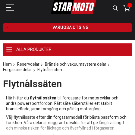
VARUOSA OTSING
ALLA PRODUKTER
Hem
Reservdelar
Bränsle och vakuumsystem delar
Förgasare delar
Flytnålssäten
Flytnålssäten
Här hittar du
flytnålssäten
till förgasare för motorcyklar och
andra powersportfordon. Rätt säte säkerställer ett stabilt
bränsleflöde, jämn tomgång och pålitlig motorgång.
Välj flytnålssäte efter din förgasarmodell för bästa passform och
funktion. Våra delar är noggrant utvalda för att ge lång livslängd
och minska risken för läckage och överfyllnad i förgasaren.