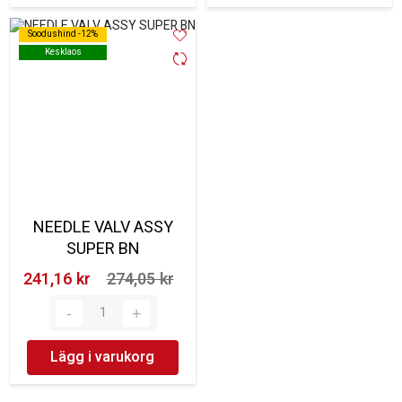
Soodushind -12%
Soodushind -12%
Kesklaos
Kesklaos
NEEDLE VALV ASSY
SUPER BN
241,16 kr‎
274,05 kr‎
Lägg i varukorg