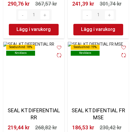
290,76 kr‎
367,57 kr‎
241,39 kr‎
301,74 kr‎
Lägg i varukorg
Lägg i varukorg
Soodushind -18%
Soodushind -18%
Soodushind -19%
Soodushind -19%
Kesklaos
Kesklaos
Kesklaos
Kesklaos
SEAL KT DIFERENTIAL
SEAL KT DIFENTIAL FR
RR
MSE
219,44 kr‎
268,82 kr‎
186,53 kr‎
230,42 kr‎