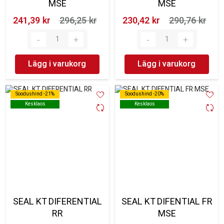
MSE
MSE
241,39 kr‎
296,25 kr‎
230,42 kr‎
290,76 kr‎
Lägg i varukorg
Lägg i varukorg
Soodushind -21%
Soodushind -21%
Soodushind -20%
Soodushind -20%
Kesklaos
Kesklaos
Kesklaos
Kesklaos
SEAL KT DIFERENTIAL
SEAL KT DIFENTIAL FR
RR
MSE