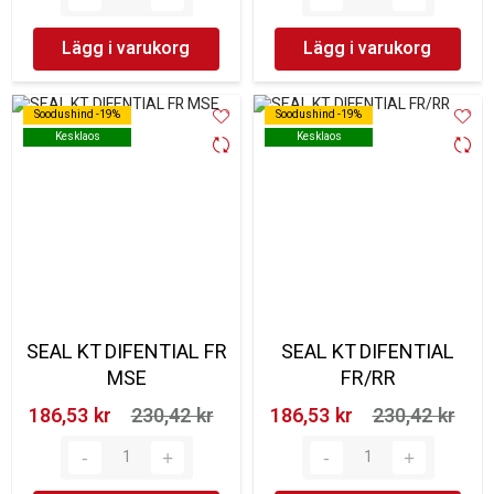
Lägg i varukorg
Lägg i varukorg
Soodushind -19%
Soodushind -19%
Soodushind -19%
Soodushind -19%
Kesklaos
Kesklaos
Kesklaos
Kesklaos
SEAL KT DIFENTIAL FR
SEAL KT DIFENTIAL
MSE
FR/RR
186,53 kr‎
230,42 kr‎
186,53 kr‎
230,42 kr‎