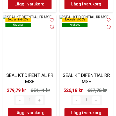
Lägg i varukorg
Lägg i varukorg
Soodushind -20%
Soodushind -20%
Soodushind -20%
Soodushind -20%
Kesklaos
Kesklaos
Kesklaos
Kesklaos
SEAL KT DIFENTIAL FR
SEAL KT DIFENTIAL RR
MSE
MSE
279,79 kr‎
351,11 kr‎
526,18 kr‎
657,72 kr‎
Lägg i varukorg
Lägg i varukorg