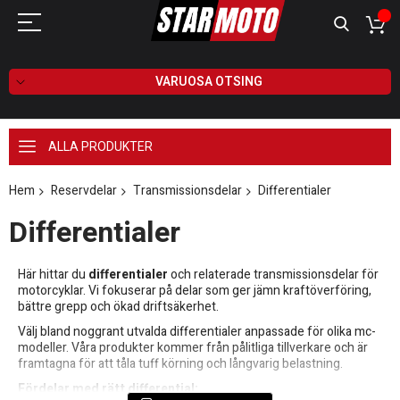
VARUOSA OTSING
ALLA PRODUKTER
Hem
Reservdelar
Transmissionsdelar
Differentialer
Differentialer
Här hittar du
differentialer
och relaterade transmissionsdelar för
motorcyklar. Vi fokuserar på delar som ger jämn kraftöverföring,
bättre grepp och ökad driftsäkerhet.
Välj bland noggrant utvalda differentialer anpassade för olika mc-
modeller. Våra produkter kommer från pålitliga tillverkare och är
framtagna för att tåla tuff körning och långvarig belastning.
Fördelar med rätt differential: