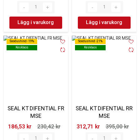
Lägg i varukorg
Lägg i varukorg
Soodushind -19%
Soodushind -19%
Soodushind -21%
Soodushind -21%
Kesklaos
Kesklaos
Kesklaos
Kesklaos
SEAL KT DIFENTIAL FR
SEAL KT DIFENTIAL RR
MSE
MSE
186,53 kr‎
230,42 kr‎
312,71 kr‎
395,00 kr‎