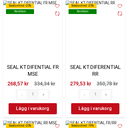
Soodushind -20%
Soodushind -20%
Soodushind -20%
Soodushind -20%
Kesklaos
Kesklaos
Kesklaos
Kesklaos
SEAL KT DIFENTIAL FR
SEAL KT DIFERENTIAL
MSE
RR
268,57 kr‎
334,34 kr‎
279,53 kr‎
350,78 kr‎
Lägg i varukorg
Lägg i varukorg
Soodushind -20%
Soodushind -20%
Soodushind -19%
Soodushind -19%