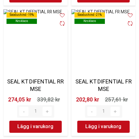
Soodushind -19%
Soodushind -19%
Soodushind -21%
Soodushind -21%
Kesklaos
Kesklaos
Kesklaos
Kesklaos
SEAL KT DIFENTIAL RR
SEAL KT DIFENTIAL FR
MSE
MSE
274,05 kr‎
339,82 kr‎
202,80 kr‎
257,61 kr‎
Lägg i varukorg
Lägg i varukorg