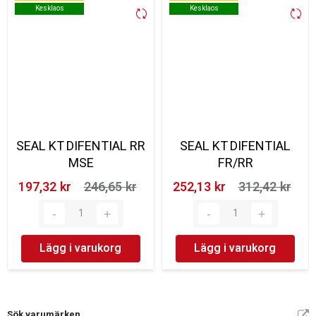
Kesklaos
Kesklaos
Kesklaos
Kesklaos
SEAL KT DIFENTIAL RR
SEAL KT DIFENTIAL
MSE
FR/RR
197,32 kr‎
246,65 kr‎
252,13 kr‎
312,42 kr‎
Lägg i varukorg
Lägg i varukorg
Sök varumärken