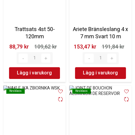
Trattsats 4st 50-
Ariete Bränsleslang 4 x
120mm
7 mm Svart 10 m
88,79 kr‎
109,62 kr‎
153,47 kr‎
191,84 kr‎
Lägg i varukorg
Lägg i varukorg
Kesklaos
Kesklaos
Kesklaos
Kesklaos