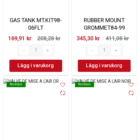
GAS TANK MT.KIT98-
RUBBER MOUNT
06FLT
GROMMET84-99
169,91 kr‎
208,28 kr‎
345,30 kr‎
411,08 kr‎
Lägg i varukorg
Lägg i varukorg
Kesklaos
Kesklaos
Kesklaos
Kesklaos