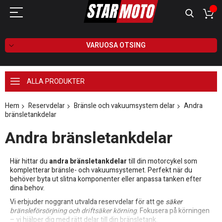
VARUOSA OTSING
ALLA PRODUKTER
Hem
Reservdelar
Bränsle och vakuumsystem delar
Andra
bränsletankdelar
Andra bränsletankdelar
Här hittar du
andra bränsletankdelar
till din motorcykel som
kompletterar bränsle- och vakuumsystemet. Perfekt när du
behöver byta ut slitna komponenter eller anpassa tanken efter
dina behov.
Vi erbjuder noggrant utvalda reservdelar för att ge
säker
bränsleförsörjning och driftsäker körning
. Fokusera på körningen
– vi hjälper dig med rätt delar till din bränsletank.