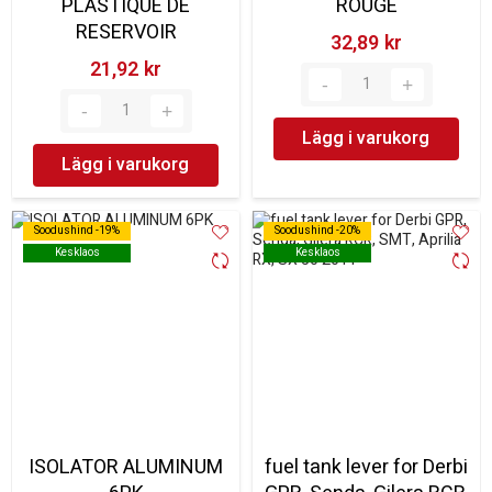
PLASTIQUE DE
ROUGE
RESERVOIR
32,89 kr‎
21,92 kr‎
Lägg i varukorg
Lägg i varukorg
Soodushind -19%
Soodushind -19%
Soodushind -20%
Soodushind -20%
Kesklaos
Kesklaos
Kesklaos
Kesklaos
ISOLATOR ALUMINUM
fuel tank lever for Derbi