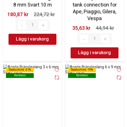
8 mm Svart 10 m
tank connection for
Ape, Piaggio, Gilera,
180,87 kr‎
224,72 kr‎
Vespa
35,63 kr‎
44,94 kr‎
Lägg i varukorg
Lägg i varukorg
Soodushind -21%
Soodushind -21%
Soodushind -19%
Soodushind -19%
Kesklaos
Kesklaos
Kesklaos
Kesklaos