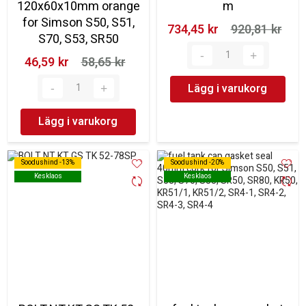
120x60x10mm orange
m
for Simson S50, S51,
734,45 kr‎
920,81 kr‎
S70, S53, SR50
46,59 kr‎
58,65 kr‎
Lägg i varukorg
Lägg i varukorg
Soodushind -13%
Soodushind -13%
Soodushind -20%
Soodushind -20%
Kesklaos
Kesklaos
Kesklaos
Kesklaos