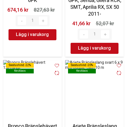
6PK
GPR, Senda, Gilera RCR,
SMT, Aprilia RX, SX 50
674,16 kr‎
827,63 kr‎
2011-
41,66 kr‎
52,07 kr‎
Lägg i varukorg
Lägg i varukorg
Soodushind -22%
Soodushind -22%
Soodushind -20%
Soodushind -20%
Kesklaos
Kesklaos
Kesklaos
Kesklaos
Bronco Bränslehävert
Ariete Bränsleslang