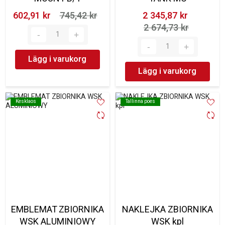
602,91 kr‎
745,42 kr‎
2 345,87 kr‎
2 674,73 kr‎
Lägg i varukorg
Lägg i varukorg
Kesklaos
Kesklaos
Tallinna poes
Tallinna poes
EMBLEMAT ZBIORNIKA
NAKLEJKA ZBIORNIKA
WSK ALUMINIOWY
WSK kpl