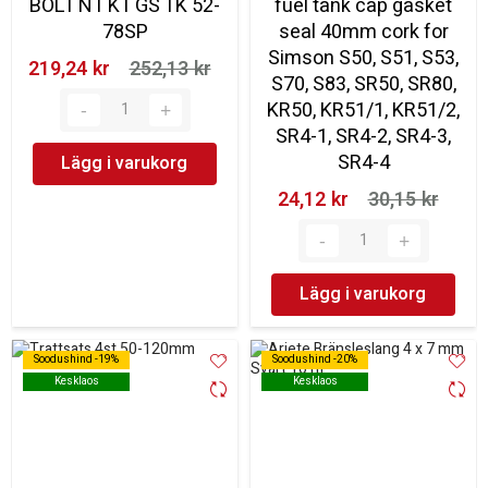
BOLT NT KT GS TK 52-
fuel tank cap gasket
78SP
seal 40mm cork for
Simson S50, S51, S53,
219,24 kr‎
252,13 kr‎
S70, S83, SR50, SR80,
KR50, KR51/1, KR51/2,
SR4-1, SR4-2, SR4-3,
SR4-4
Lägg i varukorg
24,12 kr‎
30,15 kr‎
Lägg i varukorg
Soodushind -19%
Soodushind -19%
Soodushind -20%
Soodushind -20%
Kesklaos
Kesklaos
Kesklaos
Kesklaos