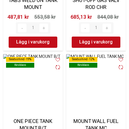
TABS WELD ON TANK
SHUT-OFF GAS VALV
MOUNT
ROD CHR
487,81 kr‎
553,58 kr‎
685,13 kr‎
844,08 kr‎
Lägg i varukorg
Lägg i varukorg
Soodushind -19%
Soodushind -19%
Soodushind -12%
Soodushind -12%
Kesklaos
Kesklaos
Kesklaos
Kesklaos
ONE PIECE TANK
MOUNT WALL FUEL
MOUNT B/T
TANK MC