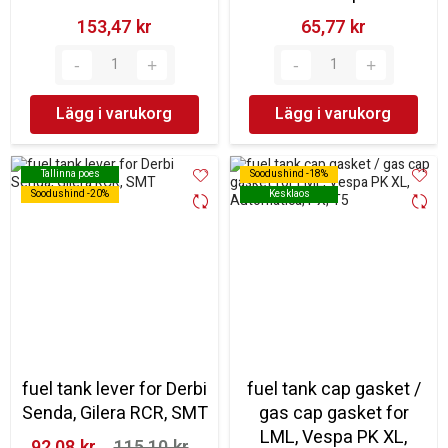
153,47 kr‎
65,77 kr‎
Lägg i varukorg
Lägg i varukorg
Tallinna poes
Tallinna poes
Soodushind -18%
Soodushind -18%
Soodushind -20%
Soodushind -20%
Kesklaos
Kesklaos
fuel tank lever for Derbi
fuel tank cap gasket /
Senda, Gilera RCR, SMT
gas cap gasket for
LML, Vespa PK XL,
92,08 kr‎
115,10 kr‎