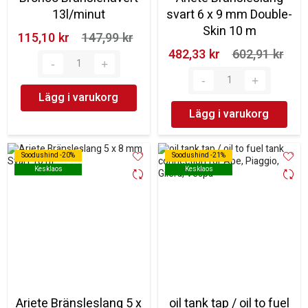
13l/minut
svart 6 x 9 mm Double-
Skin 10 m
115,10 kr‎
147,99 kr‎
482,33 kr‎
602,91 kr‎
Lägg i varukorg
Lägg i varukorg
Soodushind -20%
Soodushind -20%
Soodushind -21%
Soodushind -21%
Kesklaos
Kesklaos
Kesklaos
Kesklaos
Ariete Bränsleslang 5 x
oil tank tap / oil to fuel