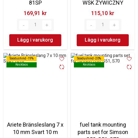
81SP
WSK ŻYWICZNY
169,91 kr‎
115,10 kr‎
Lägg i varukorg
Lägg i varukorg
Soodushind -19%
Soodushind -19%
Soodushind -20%
Soodushind -20%
Kesklaos
Kesklaos
Kesklaos
Kesklaos
Ariete Bränsleslang 7 x
fuel tank mounting
10 mm Svart 10 m
parts set for Simson