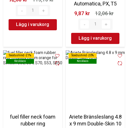
Automatica, PX, T5
9,87 kr‎
12,06 kr‎
Lägg i varukorg
Lägg i varukorg
Soodushind -21%
Soodushind -21%
Soodushind -20%
Soodushind -20%
Kesklaos
Kesklaos
Kesklaos
Kesklaos
fuel filler neck foam
Ariete Bränsleslang 4.8
rubber ring
x 9 mm Double-Skin 10