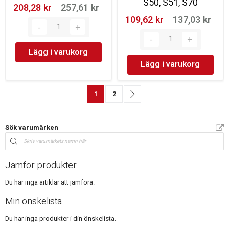
S50, S51, S70
208,28 kr‎
257,61 kr‎
109,62 kr‎
137,03 kr‎
Lägg i varukorg
Lägg i varukorg
Sida
You're currently reading page
Sida
Sida
Nästa
1
2
Sök varumärken
Jämför produkter
Du har inga artiklar att jämföra.
Min önskelista
Du har inga produkter i din önskelista.