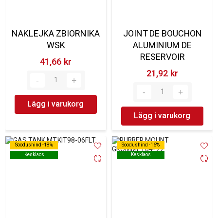
NAKLEJKA ZBIORNIKA
JOINT DE BOUCHON
WSK
ALUMINIUM DE
RESERVOIR
41,66 kr‎
21,92 kr‎
Lägg i varukorg
Lägg i varukorg
Soodushind -18%
Soodushind -18%
Soodushind -16%
Soodushind -16%
Kesklaos
Kesklaos
Kesklaos
Kesklaos