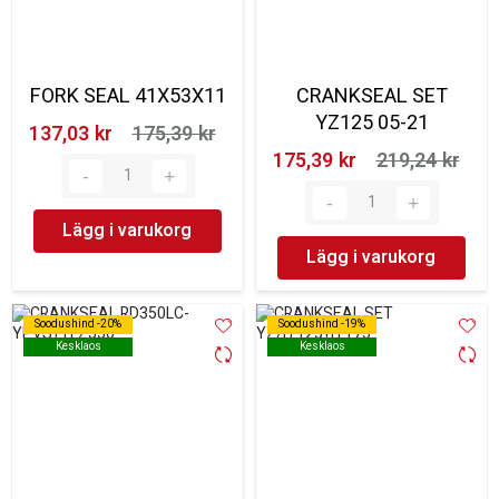
FORK SEAL 41X53X11
CRANKSEAL SET
YZ125 05-21
137,03 kr‎
175,39 kr‎
175,39 kr‎
219,24 kr‎
Lägg i varukorg
Lägg i varukorg
Soodushind -20%
Soodushind -20%
Soodushind -19%
Soodushind -19%
Kesklaos
Kesklaos
Kesklaos
Kesklaos