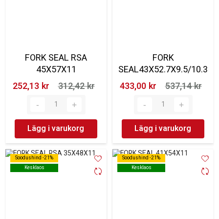
FORK SEAL RSA
FORK
45X57X11
SEAL43X52.7X9.5/10.3
252,13 kr‎
312,42 kr‎
433,00 kr‎
537,14 kr‎
Lägg i varukorg
Lägg i varukorg
Soodushind -21%
Soodushind -21%
Soodushind -21%
Soodushind -21%
Kesklaos
Kesklaos
Kesklaos
Kesklaos