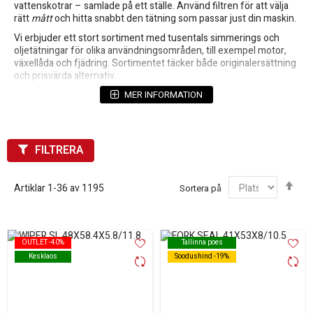
vattenskotrar – samlade på ett ställe. Använd filtren för att välja
rätt
mått
och hitta snabbt den tätning som passar just din maskin.
Vi erbjuder ett stort sortiment med tusentals simmerings och
oljetätningar för olika användningsområden, till exempel motor,
växellåda och fjädring. Sortimentet täcker både originalersättning
och prisvärda alternativ.
Bland våra varumärken finns både välkända och mer prisvärda
MER INFORMATION
tillverkare, så att du kan välja efter behov och budget.
Filtrera enkelt på inner-/ytterdiameter och tjocklek
Produkter för MC, ATV, cross och vattenskoter
FILTRERA
Kvalitetsmärken som SKF, ARIETE m.fl.
Sor
Artiklar
1
-
36
av
1195
Sortera på
fal
OUTLET -40%
OUTLET -40%
Tallinna poes
Tallinna poes
Kesklaos
Kesklaos
Soodushind -19%
Soodushind -19%