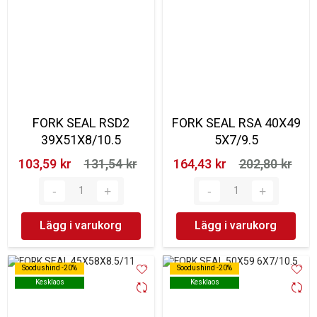
FORK SEAL RSD2
FORK SEAL RSA 40X49
39X51X8/10.5
5X7/9.5
103,59 kr‎
131,54 kr‎
164,43 kr‎
202,80 kr‎
Lägg i varukorg
Lägg i varukorg
Soodushind -20%
Soodushind -20%
Soodushind -20%
Soodushind -20%
Kesklaos
Kesklaos
Kesklaos
Kesklaos