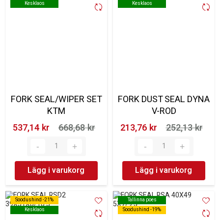
Kesklaos
Kesklaos
Kesklaos
Kesklaos
FORK SEAL/WIPER SET
FORK DUST SEAL DYNA
KTM
V-ROD
537,14 kr‎
668,68 kr‎
213,76 kr‎
252,13 kr‎
Lägg i varukorg
Lägg i varukorg
Soodushind -21%
Soodushind -21%
Tallinna poes
Tallinna poes
Kesklaos
Kesklaos
Soodushind -19%
Soodushind -19%