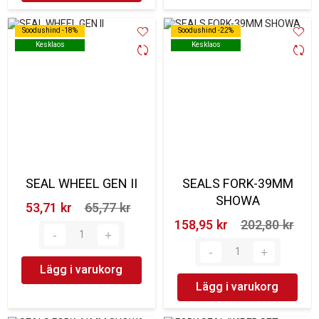
Soodushind -18%
Soodushind -18%
Soodushind -22%
Soodushind -22%
Kesklaos
Kesklaos
Kesklaos
Kesklaos
SEAL WHEEL GEN II
SEALS FORK-39MM
SHOWA
53,71 kr‎
65,77 kr‎
158,95 kr‎
202,80 kr‎
Lägg i varukorg
Lägg i varukorg