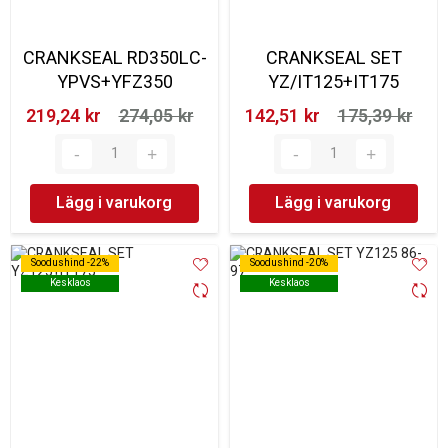
CRANKSEAL RD350LC-
CRANKSEAL SET
YPVS+YFZ350
YZ/IT125+IT175
219,24 kr‎
274,05 kr‎
142,51 kr‎
175,39 kr‎
Lägg i varukorg
Lägg i varukorg
Soodushind -22%
Soodushind -22%
Soodushind -20%
Soodushind -20%
Kesklaos
Kesklaos
Kesklaos
Kesklaos