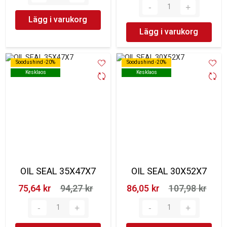
Lägg i varukorg
Lägg i varukorg
Soodushind -20%
Soodushind -20%
Soodushind -20%
Soodushind -20%
Kesklaos
Kesklaos
Kesklaos
Kesklaos
OIL SEAL 35X47X7
OIL SEAL 30X52X7
75,64 kr‎
94,27 kr‎
86,05 kr‎
107,98 kr‎