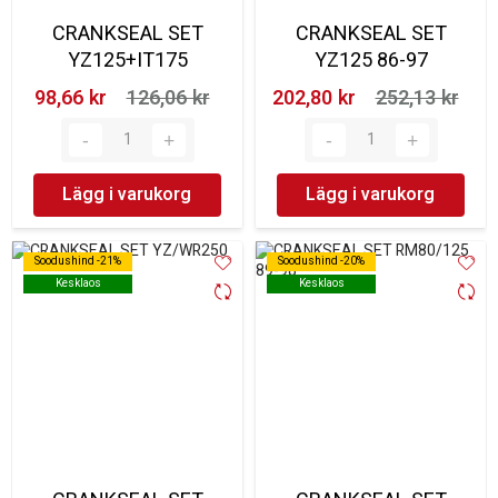
CRANKSEAL SET
CRANKSEAL SET
YZ125+IT175
YZ125 86-97
98,66 kr‎
126,06 kr‎
202,80 kr‎
252,13 kr‎
Lägg i varukorg
Lägg i varukorg
Soodushind -21%
Soodushind -21%
Soodushind -20%
Soodushind -20%
Kesklaos
Kesklaos
Kesklaos
Kesklaos