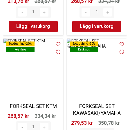
213,76 kr‎
268,57 kr‎
268,57 kr‎
334,34 kr‎
Lägg i varukorg
Lägg i varukorg
Soodushind -20%
Soodushind -20%
Soodushind -20%
Soodushind -20%
Kesklaos
Kesklaos
Kesklaos
Kesklaos
FORKSEAL SET KTM
FORKSEAL SET
KAWASAKI/YAMAHA
268,57 kr‎
334,34 kr‎
279,53 kr‎
350,78 kr‎