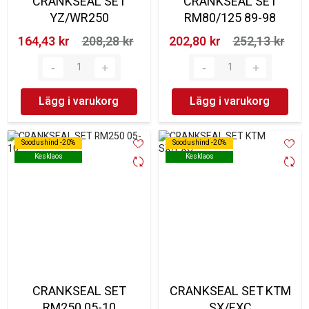
CRANKSEAL SET
CRANKSEAL SET
YZ/WR250
RM80/125 89-98
164,43 kr‎
208,28 kr‎
202,80 kr‎
252,13 kr‎
Lägg i varukorg
Lägg i varukorg
Soodushind -20%
Soodushind -20%
Soodushind -20%
Soodushind -20%
Kesklaos
Kesklaos
Kesklaos
Kesklaos
CRANKSEAL SET
CRANKSEAL SET KTM
RM250 05-10
SX/EXC