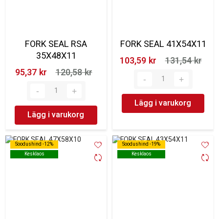
FORK SEAL RSA
FORK SEAL 41X54X11
35X48X11
103,59 kr‎
131,54 kr‎
95,37 kr‎
120,58 kr‎
Lägg i varukorg
Lägg i varukorg
Soodushind -12%
Soodushind -12%
Soodushind -19%
Soodushind -19%
Kesklaos
Kesklaos
Kesklaos
Kesklaos