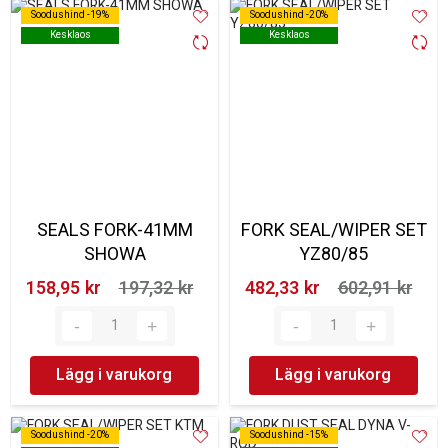
Soodushind -19%
Soodushind -19%
Soodushind -20%
Soodushind -20%
Kesklaos
Kesklaos
Kesklaos
Kesklaos
SEALS FORK-41MM
FORK SEAL/WIPER SET
SHOWA
YZ80/85
158,95 kr‎
197,32 kr‎
482,33 kr‎
602,91 kr‎
Lägg i varukorg
Lägg i varukorg
Soodushind -20%
Soodushind -20%
Soodushind -15%
Soodushind -15%