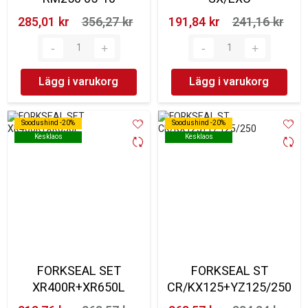
285,01 kr‎
356,27 kr‎
191,84 kr‎
241,16 kr‎
Lägg i varukorg
Lägg i varukorg
Soodushind -20%
Soodushind -20%
Soodushind -20%
Soodushind -20%
Kesklaos
Kesklaos
Kesklaos
Kesklaos
FORKSEAL SET
FORKSEAL ST
XR400R+XR650L
CR/KX125+YZ125/250