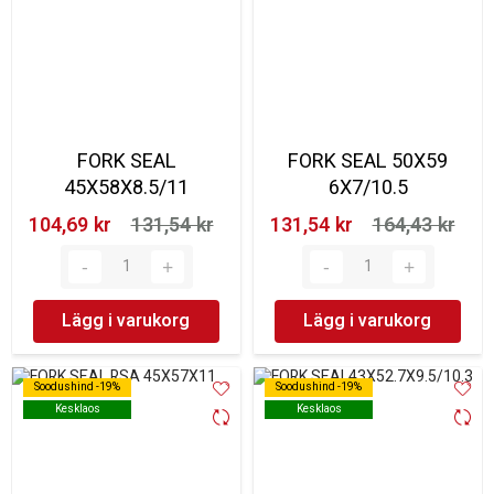
FORK SEAL
FORK SEAL 50X59
45X58X8.5/11
6X7/10.5
104,69 kr‎
131,54 kr‎
131,54 kr‎
164,43 kr‎
Lägg i varukorg
Lägg i varukorg
Soodushind -19%
Soodushind -19%
Soodushind -19%
Soodushind -19%
Kesklaos
Kesklaos
Kesklaos
Kesklaos