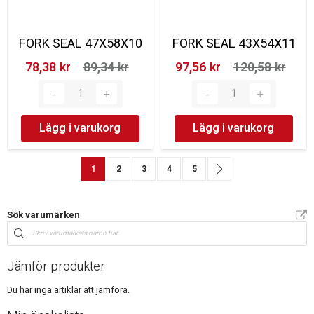
FORK SEAL 47X58X10
FORK SEAL 43X54X11
78,38 kr‎
89,34 kr‎
97,56 kr‎
120,58 kr‎
Lägg i varukorg
Lägg i varukorg
Sida
You're currently reading page
Sida
Sida
Sida
Sida
Sida
Nästa
1
2
3
4
5
Sök varumärken
Jämför produkter
Du har inga artiklar att jämföra.