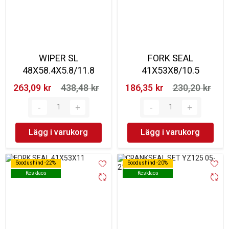
WIPER SL
FORK SEAL
48X58.4X5.8/11.8
41X53X8/10.5
263,09 kr‎
438,48 kr‎
186,35 kr‎
230,20 kr‎
Lägg i varukorg
Lägg i varukorg
Soodushind -22%
Soodushind -22%
Soodushind -20%
Soodushind -20%
Kesklaos
Kesklaos
Kesklaos
Kesklaos