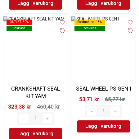
Lägg i varukorg
Lägg i varukorg
OUTLET -30%
OUTLET -30%
Soodushind -18%
Soodushind -18%
Kesklaos
Kesklaos
Kesklaos
Kesklaos
CRANKSHAFT SEAL
SEAL WHEEL PS GEN I
KIT YAM
53,71 kr‎
65,77 kr‎
323,38 kr‎
460,40 kr‎
Lägg i varukorg
Lägg i varukorg