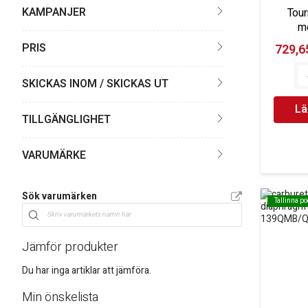
KAMPANJER
Tour
m
PRIS
729,65
SKICKAS INOM / SKICKAS UT
Lä
TILLGÄNGLIGHET
VARUMÄRKE
Sök varumärken
Tallinna p
Tallinna p
Jämför produkter
Du har inga artiklar att jämföra.
Min önskelista