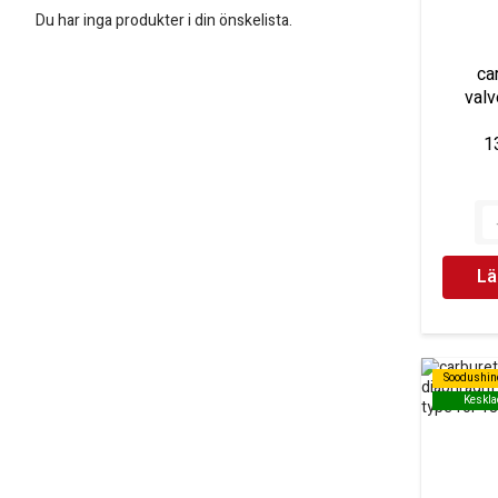
Du har inga produkter i din önskelista.
ca
valv
1
Lä
Soodushin
Soodushin
Keskla
Keskla