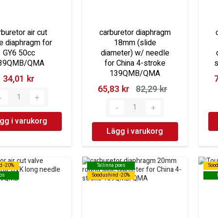
rburetor air cut
carburetor diaphragm
e diaphragm for
18mm (slide
GY6 50cc
diameter) w/ needle
39QMB/QMA
for China 4-stroke
139QMB/QMA
34,01 kr‎
7
65,83 kr‎
82,29 kr‎
gg i varukorg
Lägg i varukorg
d -20%
d -20%
Tallinna poes
Tallinna poes
Soo
Soo
os
os
Soodushind -20%
Soodushind -20%