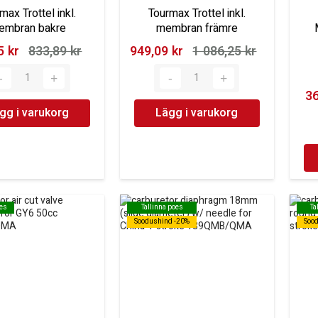
max Trottel inkl.
Tourmax Trottel inkl.
embran bakre
membran främre
 kr‎
833,89 kr‎
949,09 kr‎
1 086,25 kr‎
36
gg i varukorg
Lägg i varukorg
oes
oes
Tallinna poes
Tallinna poes
Ta
Ta
Soodushind -20%
Soodushind -20%
Soo
Soo