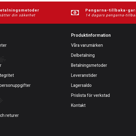
betalningsmetoder
Pengarna-tillbaka-gar
sätter din säkerhet
14 dagars pengarna-tillba
Produktinformation
eter
Våra varumärken
Delbetalning
r
Betalningsmetoder
tegritet
Leveranstider
 personuppgifter
Lagersaldo
Prislista för verkstad
Kontakt
och returer