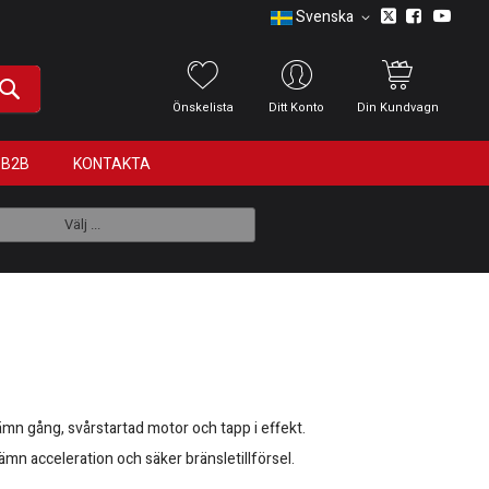
Svenska
Önskelista
Ditt Konto
Din Kundvagn
B2B
KONTAKTA
Välj ...
ämn gång, svårstartad motor och tapp i effekt.
ämn acceleration och säker bränsletillförsel.