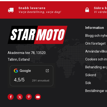
Snabb leverans
Säkra 
Varje beställning, varje dag!
Vi värde
Information
Blogg och nyh
Om företaget
Användarvillko
Akadeemia tee 78, 13520
Cookies och in
Tallinn, Estland
Behandling av
Sökord
Sök
Beställningar 