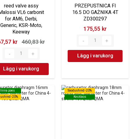
reed valve assy
PRZEPUSTNICA FI
Malossi VL6 carbonit
16.5 DO GAŻNIKA 4T
for AM6, Derbi,
ZD300297
Generic, KSR-Moto,
175,55 kr‎
Keeway
7,57 kr‎
460,83 kr‎
Lägg i varukorg
Lägg i varukorg
llinna poes
llinna poes
Soodushind -20%
Soodushind -20%
dushind -20%
dushind -20%
Kesklaos
Kesklaos