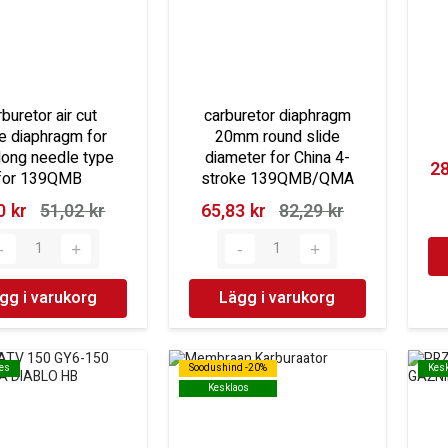
rburetor air cut
carburetor diaphragm
e diaphragm for
20mm round slide
long needle type
diameter for China 4-
28
for 139QMB
stroke 139QMB/QMA
 kr‎
51,02 kr‎
65,83 kr‎
82,29 kr‎
gg i varukorg
Lägg i varukorg
oes
oes
Soodushind -20%
Soodushind -20%
Kes
Kes
Kesklaos
Kesklaos