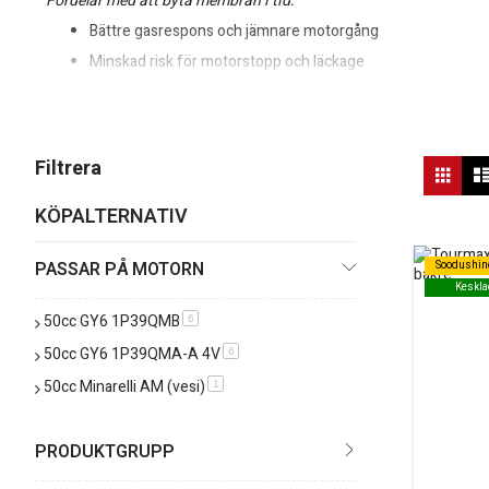
Fördelar med att byta membran i tid:
Bättre gasrespons och jämnare motorgång
Minskad risk för motorstopp och läckage
Längre livslängd på bränsle- och vakuumkomponenter
Är du osäker på vilket membran som passar? Jämför mått och origin
Vis
Filtrera
Rutn
so
KÖPALTERNATIV
PASSAR PÅ MOTORN
Soodushin
Soodushin
Keskla
Keskla
50cc GY6 1P39QMB
produkt
6
50cc GY6 1P39QMA-A 4V
produkt
6
50cc Minarelli AM (vesi)
produkt
1
PRODUKTGRUPP