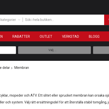
a kategorier
EN
RABATTER
OUTLET
VERKSTAD
BLOGG
Välj ...
e delar
Membran
cyklar, mopeder och ATV. Ett slitet eller sprucket membran kan orsaka oj
 och system. Välj rätt ersättningsdel för att återställa stabil tomgång, j