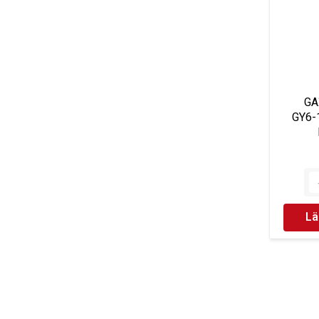
GA
GY6
Lä