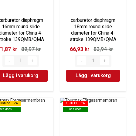
carburetor diaphragm
carburetor diaphragm
16mm round slide
18mm round slide
diameter for China 4-
diameter for China 4-
stroke 139QMB/QMA
stroke 139QMB/QMA
1,87 kr‎
89,97 kr‎
66,93 kr‎
83,94 kr‎
Lägg i varukorg
Lägg i varukorg
dushind -12%
dushind -12%
OUTLET -18%
OUTLET -18%
Kesklaos
Kesklaos
Kesklaos
Kesklaos