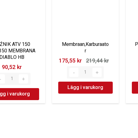
ŹNIK ATV 150
Membraan,Karburaato
P
-150 MEMBRANA
r
DIABLO HB
175,55 kr‎
219,44 kr‎
90,52 kr‎
Lägg i varukorg
gg i varukorg