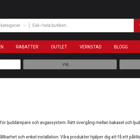
a kategorier
EN
RABATTER
OUTLET
VERKSTAD
BLOGG
Välj ...
för ljuddämpare och avgassystem. Rätt övergång mellan bakaxel och ljud
lbarhet och enkel installation. Våra produkter hjälper dig att få ett pål