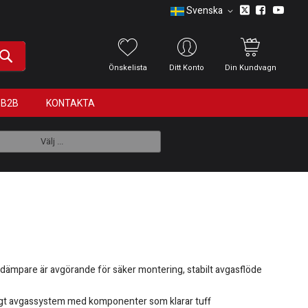
Svenska
Önskelista
Ditt Konto
Din Kundvagn
B2B
KONTAKTA
Välj ...
dämpare är avgörande för säker montering, stabilt avgasflöde
itligt avgassystem med komponenter som klarar tuff