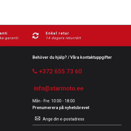
anti
Enkel retur
ka-garanti
14 dagars returrätt
Behöver du hjälp? / Våra kontaktuppgifter
+372 655 73 60
info@starmoto.ee
Mån - Fre: 10:00 - 18:00
Prenumerera på nyhetsbrevet
Prenumerera
på
vårt
nyhetsbrev: