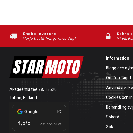
Snabb leverans
Säkra 
Varje beställning, varje dag!
Vi värde
Information
Blogg och nyh
Om företaget
Användarvillko
Akadeemia tee 78, 13520
Cookies och in
Tallinn, Estland
Behandling av
Sökord
Sök