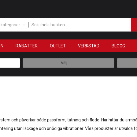
a kategorier
EN
RABATTER
OUTLET
VERKSTAD
BLOGG
Välj ...
ystem och påverkar både passform, tätning och flöde. Här hittar du armb
ntering utan läckage och onödiga vibrationer. Våra produkter är utvalda fö