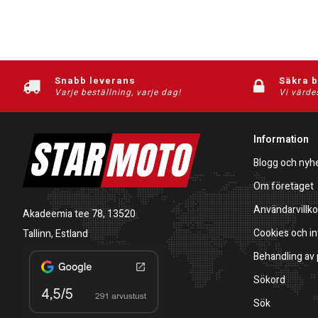
Snabb leverans
Säkra 
Varje beställning, varje dag!
Vi värde
Information
Blogg och nyh
Om företaget
Användarvillko
Akadeemia tee 78, 13520
Cookies och in
Tallinn, Estland
Behandling av
Sökord
Sök