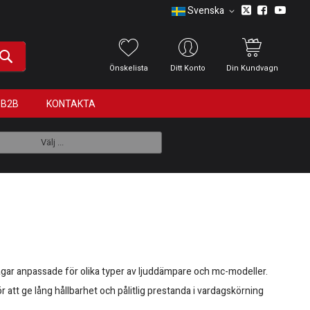
Svenska
Önskelista
Ditt Konto
Din Kundvagn
B2B
KONTAKTA
Välj ...
ågar anpassade för olika typer av ljuddämpare och mc-modeller.
r att ge lång hållbarhet och pålitlig prestanda i vardagskörning