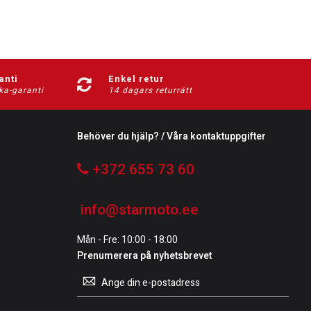
anti
Enkel retur
ka-garanti
14 dagars returrätt
Behöver du hjälp? / Våra kontaktuppgifter
+372 655 73 60
info@starmoto.ee
Mån - Fre: 10:00 - 18:00
Prenumerera på nyhetsbrevet
Prenumerera
på
vårt
nyhetsbrev: