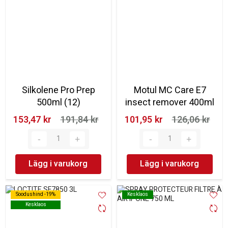
Silkolene Pro Prep
Motul MC Care E7
500ml (12)
insect remover 400ml
153,47 kr‎
191,84 kr‎
101,95 kr‎
126,06 kr‎
Lägg i varukorg
Lägg i varukorg
Soodushind -19%
Soodushind -19%
Kesklaos
Kesklaos
Kesklaos
Kesklaos