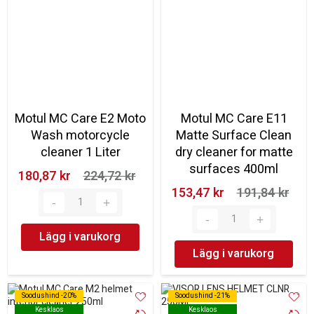
Motul MC Care E2 Moto
Motul MC Care E11
Wash motorcycle
Matte Surface Clean
cleaner 1 Liter
dry cleaner for matte
surfaces 400ml
180,87 kr‎
224,72 kr‎
153,47 kr‎
191,84 kr‎
Lägg i varukorg
Lägg i varukorg
Soodushind -20%
Soodushind -20%
Soodushind -21%
Soodushind -21%
Kesklaos
Kesklaos
Kesklaos
Kesklaos