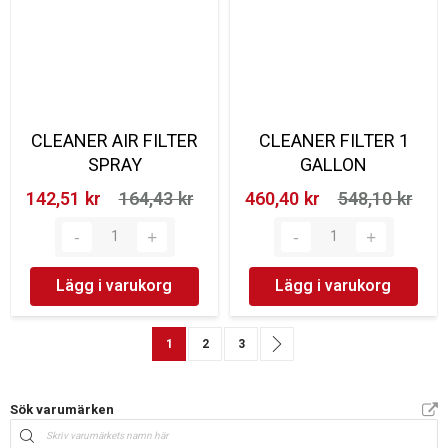
CLEANER AIR FILTER
CLEANER FILTER 1
SPRAY
GALLON
142,51 kr‎
164,43 kr‎
460,40 kr‎
548,10 kr‎
Lägg i varukorg
Lägg i varukorg
Sida
You're currently reading page
Sida
Sida
Sida
Nästa
1
2
3
Sök varumärken