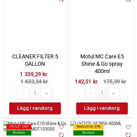
CLEANER FILTER 5
Motul MC Care E5
GALLON
Shine & Go spray
400ml
1 359,29 kr‎
1 633,34 kr‎
142,51 kr‎
175,39 kr‎
Lägg i varukorg
Lägg i varukorg
OUTLET -28%
OUTLET -28%
Soodushind -20%
Soodushind -20%
Kesklaos
Kesklaos
Kesklaos
Kesklaos