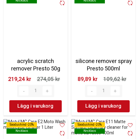
Kesklaos
Kesklaos
Kesklaos
Kesklaos
acrylic scratch
silicone remover spray
remover Presto 50g
Presto 500ml
219,24 kr‎
274,05 kr‎
89,89 kr‎
109,62 kr‎
Lägg i varukorg
Lägg i varukorg
Soodushind -20%
Soodushind -20%
Soodushind -20%
Soodushind -20%
Kesklaos
Kesklaos
Kesklaos
Kesklaos