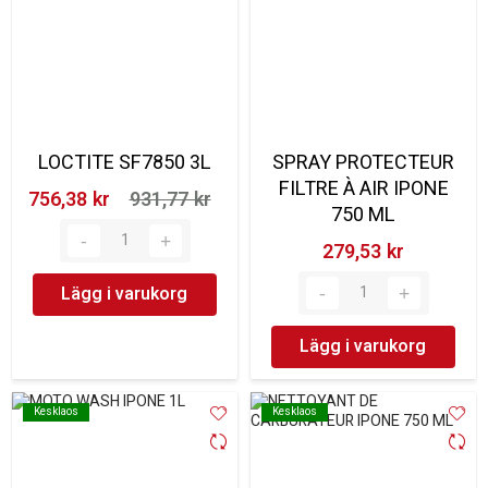
LOCTITE SF7850 3L
SPRAY PROTECTEUR
FILTRE À AIR IPONE
756,38 kr‎
931,77 kr‎
750 ML
279,53 kr‎
Lägg i varukorg
Lägg i varukorg
Kesklaos
Kesklaos
Kesklaos
Kesklaos