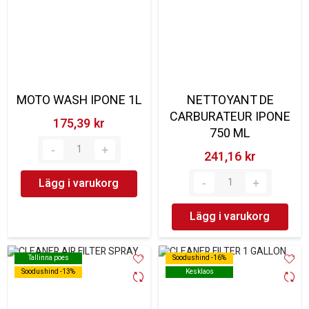
MOTO WASH IPONE 1L
NETTOYANT DE
CARBURATEUR IPONE
175,39 kr‎
750 ML
241,16 kr‎
Lägg i varukorg
Lägg i varukorg
Tallinna poes
Tallinna poes
Soodushind -16%
Soodushind -16%
Soodushind -13%
Soodushind -13%
Kesklaos
Kesklaos