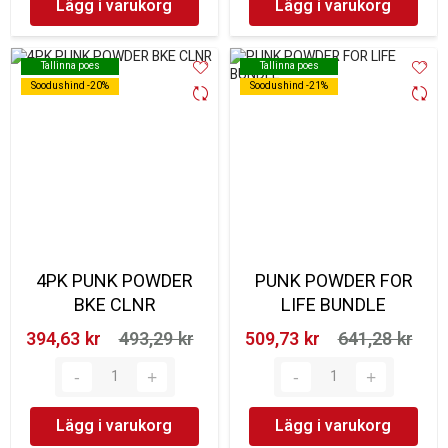
Lägg i varukorg
Lägg i varukorg
Tallinna poes
Tallinna poes
Tallinna poes
Tallinna poes
Soodushind -20%
Soodushind -20%
Soodushind -21%
Soodushind -21%
4PK PUNK POWDER
PUNK POWDER FOR
BKE CLNR
LIFE BUNDLE
394,63 kr‎
493,29 kr‎
509,73 kr‎
641,28 kr‎
Lägg i varukorg
Lägg i varukorg