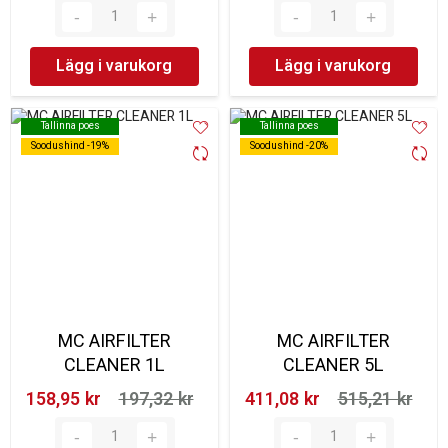
Lägg i varukorg
Lägg i varukorg
Tallinna poes
Tallinna poes
Tallinna poes
Tallinna poes
Soodushind -19%
Soodushind -19%
Soodushind -20%
Soodushind -20%
MC AIRFILTER
MC AIRFILTER
CLEANER 1L
CLEANER 5L
158,95 kr‎
197,32 kr‎
411,08 kr‎
515,21 kr‎