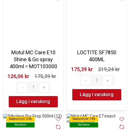
Motul MC Care E10
LOCTITE SF7850
Shine & Go spray
400ML
400ml = MOT103000
175,39 kr‎
219,24 kr‎
126,06 kr‎
175,39 kr‎
Lägg i varukorg
Lägg i varukorg
Soodushind -20%
Soodushind -20%
Soodushind -19%
Soodushind -19%
Kesklaos
Kesklaos
Kesklaos
Kesklaos