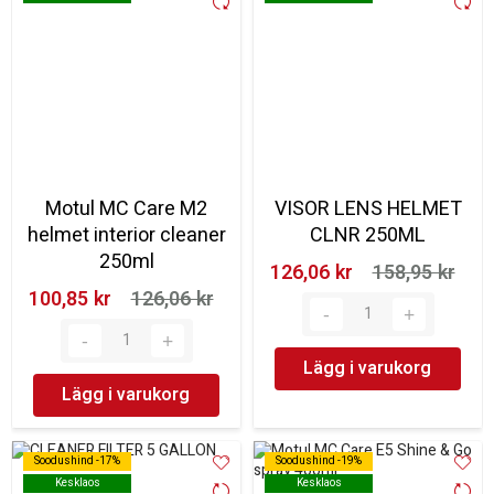
Motul MC Care M2
VISOR LENS HELMET
helmet interior cleaner
CLNR 250ML
250ml
126,06 kr‎
158,95 kr‎
100,85 kr‎
126,06 kr‎
Lägg i varukorg
Lägg i varukorg
Soodushind -17%
Soodushind -17%
Soodushind -19%
Soodushind -19%
Kesklaos
Kesklaos
Kesklaos
Kesklaos