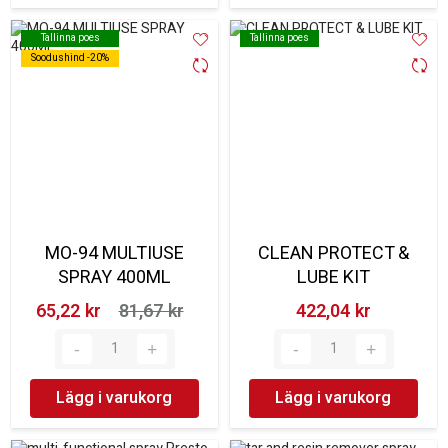
Tallinna poes
Tallinna poes
Tallinna poes
Tallinna poes
Soodushind -20%
Soodushind -20%
MO-94 MULTIUSE
CLEAN PROTECT &
SPRAY 400ML
LUBE KIT
65,22 kr‎
81,67 kr‎
422,04 kr‎
Lägg i varukorg
Lägg i varukorg