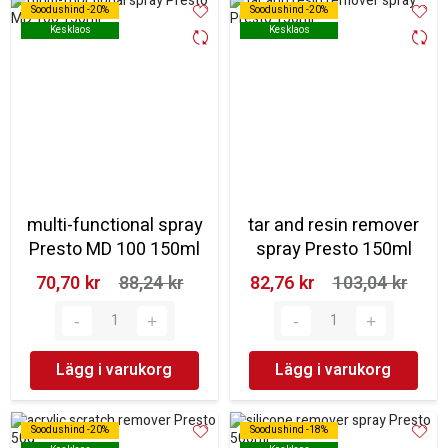
Soodushind -20%
Soodushind -20%
Soodushind -20%
Soodushind -20%
Kesklaos
Kesklaos
Kesklaos
Kesklaos
multi-functional spray
tar and resin remover
Presto MD 100 150ml
spray Presto 150ml
70,70 kr‎
88,24 kr‎
82,76 kr‎
103,04 kr‎
Lägg i varukorg
Lägg i varukorg
Soodushind -20%
Soodushind -20%
Soodushind -18%
Soodushind -18%