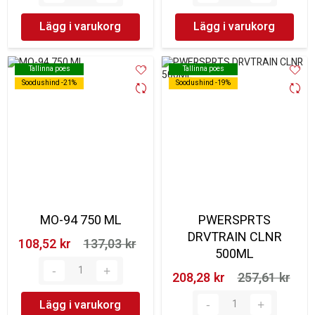
Lägg i varukorg
Lägg i varukorg
Tallinna poes
Tallinna poes
Tallinna poes
Tallinna poes
Soodushind -21%
Soodushind -21%
Soodushind -19%
Soodushind -19%
MO-94 750 ML
PWERSPRTS
DRVTRAIN CLNR
108,52 kr‎
137,03 kr‎
500ML
208,28 kr‎
257,61 kr‎
Lägg i varukorg