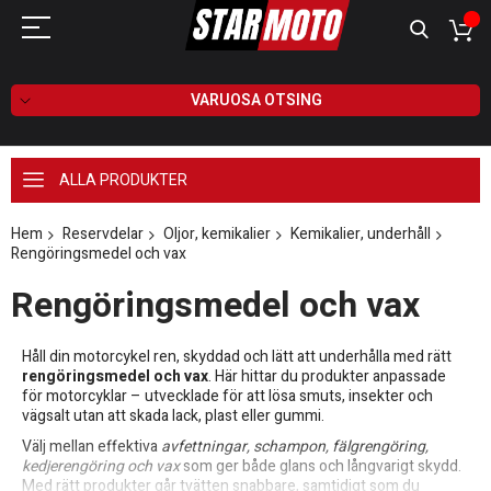
VARUOSA OTSING
ALLA PRODUKTER
Hem
Reservdelar
Oljor, kemikalier
Kemikalier, underhåll
Rengöringsmedel och vax
Rengöringsmedel och vax
Håll din motorcykel ren, skyddad och lätt att underhålla med rätt
rengöringsmedel och vax
. Här hittar du produkter anpassade
för motorcyklar – utvecklade för att lösa smuts, insekter och
vägsalt utan att skada lack, plast eller gummi.
Välj mellan effektiva
avfettningar, schampon, fälgrengöring,
kedjerengöring och vax
som ger både glans och långvarigt skydd.
Med rätt produkter går tvätten snabbare, samtidigt som du