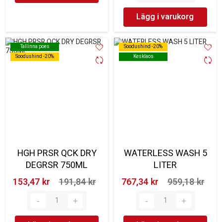
Lägg i varukorg
Tallinna poes
Tallinna poes
Soodushind -20%
Soodushind -20%
Soodushind -20%
Soodushind -20%
Kesklaos
Kesklaos
HGH PRSR QCK DRY
WATERLESS WASH 5
DEGRSR 750ML
LITER
153,47 kr‎
191,84 kr‎
767,34 kr‎
959,18 kr‎