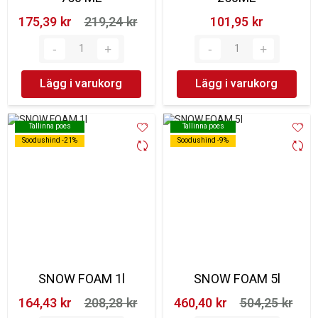
175,39 kr‎
219,24 kr‎
101,95 kr‎
Lägg i varukorg
Lägg i varukorg
Tallinna poes
Tallinna poes
Tallinna poes
Tallinna poes
Soodushind -21%
Soodushind -21%
Soodushind -9%
Soodushind -9%
SNOW FOAM 1l
SNOW FOAM 5l
164,43 kr‎
208,28 kr‎
460,40 kr‎
504,25 kr‎