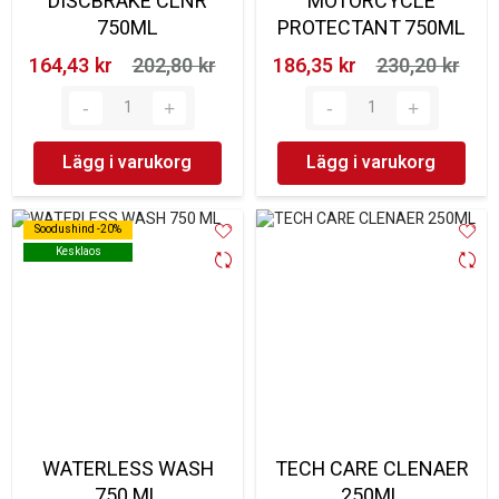
DISCBRAKE CLNR
MOTORCYCLE
750ML
PROTECTANT 750ML
164,43 kr‎
202,80 kr‎
186,35 kr‎
230,20 kr‎
Lägg i varukorg
Lägg i varukorg
Soodushind -20%
Soodushind -20%
Kesklaos
Kesklaos
WATERLESS WASH
TECH CARE CLENAER
750 ML
250ML