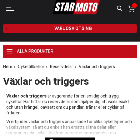
VARUOSA OTSING
ALLA PRODUKTER
Hem
Cykeltillbehör
Reservdelar
Växlar och triggers
Växlar och triggers
Växlar och triggers
är avgörande för en smidig och trygg
cykeltur. Här hittar du reservdelar som hjälper dig att växla exakt
och utan krångel, oavsett om du pendlar, tränar eller cyklar på
fritiden.
Vi erbjuder växlar och triggers anpassade för olika cykeltyper och
växelsystem, så att du enkelt kan ersätta slitna delar eller
uppgradera din cykel. Välj komponenter som matchar din
befintliga drivlina för bästa funktion och livslängd.