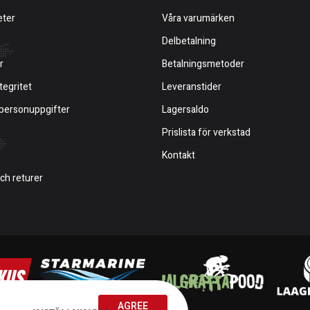
eter
Våra varumärken
Delbetalning
r
Betalningsmetoder
tegritet
Leveranstider
 personuppgifter
Lagersaldo
Prislista för verkstad
Kontakt
och returer
AGREE