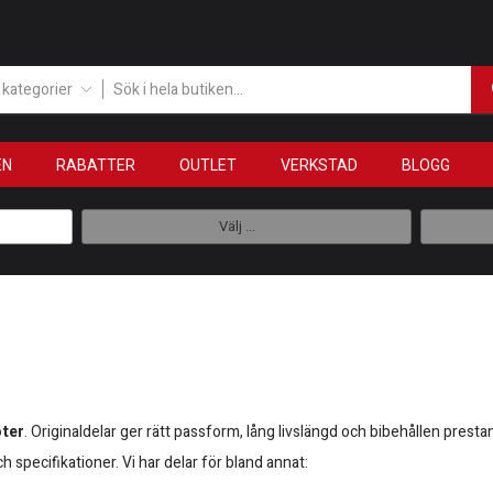
a kategorier
EN
RABATTER
OUTLET
VERKSTAD
BLOGG
Välj ...
oter
. Originaldelar ger rätt passform, lång livslängd och bibehållen presta
h specifikationer. Vi har delar för bland annat: