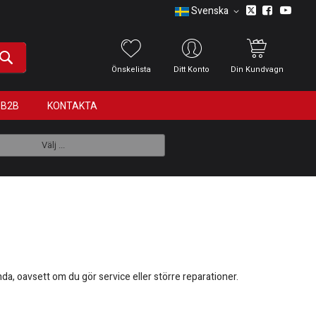
Svenska
Önskelista
Ditt Konto
Din Kundvagn
B2B
KONTAKTA
Välj ...
nda, oavsett om du gör service eller större reparationer.