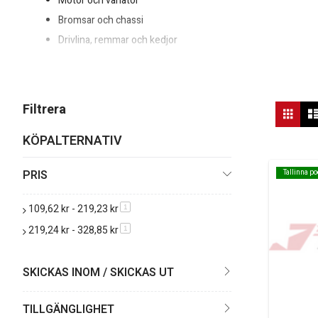
Motor och variator
Bromsar och chassi
Drivlina, remmar och kedjor
Filter, tändning och serviceartiklar
Är du osäker på vilka Peugeot-delar som passar din moped eller 
både säkrare och roligare att köra.
Vis
Filtrera
Rutn
so
KÖPALTERNATIV
PRIS
Tallinna p
Tallinna p
109,62 kr‎
-
219,23 kr‎
produkt
1
219,24 kr‎
-
328,85 kr‎
produkt
1
SKICKAS INOM / SKICKAS UT
TILLGÄNGLIGHET