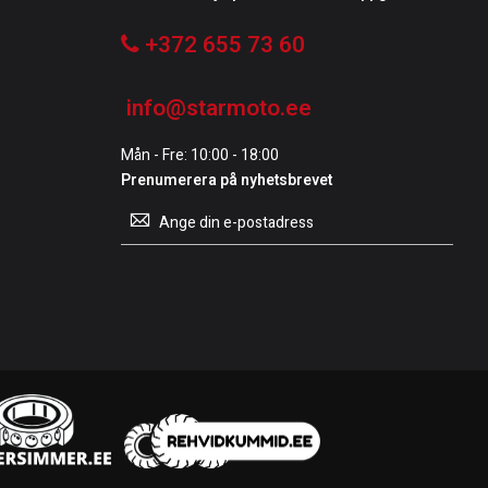
+372 655 73 60
info@starmoto.ee
Mån - Fre: 10:00 - 18:00
Prenumerera på nyhetsbrevet
Prenumerera
på
vårt
nyhetsbrev: