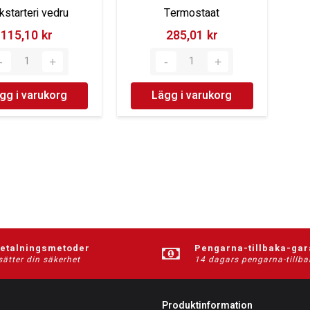
kstarteri vedru
Termostaat
115,10 kr‎
285,01 kr‎
gg i varukorg
Lägg i varukorg
betalningsmetoder
Pengarna-tillbaka-gar
sätter din säkerhet
14 dagars pengarna-tillba
Produktinformation