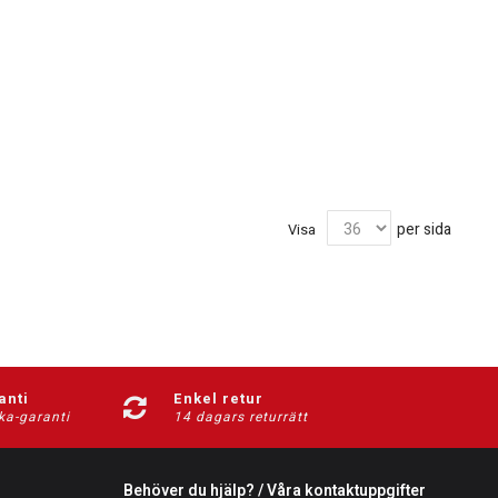
per sida
Visa
anti
Enkel retur
ka-garanti
14 dagars returrätt
Behöver du hjälp? / Våra kontaktuppgifter