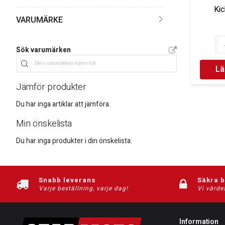
Kic
VARUMÄRKE
Sök varumärken
Lä
Jämför produkter
Du har inga artiklar att jämföra.
Min önskelista
Du har inga produkter i din önskelista.
Snabb leverans
Säkra 
Varje beställning, varje dag!
Vi värde
Information