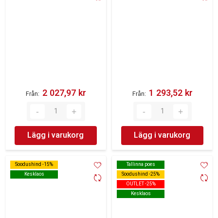
2 027,97 kr‎
1 293,52 kr‎
Från
Från
Lägg i varukorg
Lägg i varukorg
Soodushind -15%
Soodushind -15%
Tallinna poes
Tallinna poes
Kesklaos
Kesklaos
Soodushind -25%
Soodushind -25%
OUTLET -25%
OUTLET -25%
Kesklaos
Kesklaos