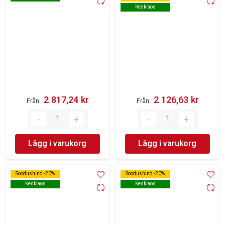
Kesklaos
Kesklaos
2 817,24 kr‎
2 126,63 kr‎
Från
Från
Lägg i varukorg
Lägg i varukorg
Soodushind -20%
Soodushind -20%
Soodushind -20%
Soodushind -20%
Kesklaos
Kesklaos
Kesklaos
Kesklaos