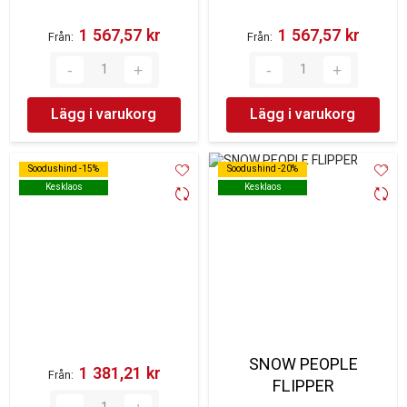
1 567,57 kr‎
1 567,57 kr‎
Från
Från
Lägg i varukorg
Lägg i varukorg
Soodushind -15%
Soodushind -15%
Soodushind -20%
Soodushind -20%
Kesklaos
Kesklaos
Kesklaos
Kesklaos
SNOW PEOPLE
1 381,21 kr‎
Från
FLIPPER