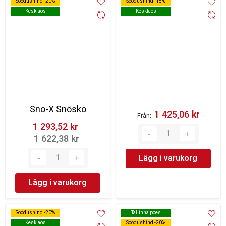
Soodushind -20%
Soodushind -20%
Soodushind -15%
Soodushind -15%
Kesklaos
Kesklaos
Kesklaos
Kesklaos
Sno-X Snösko
1 425,06 kr‎
Från
1 293,52 kr‎
1 622,38 kr‎
Lägg i varukorg
Lägg i varukorg
Soodushind -20%
Soodushind -20%
Tallinna poes
Tallinna poes
Kesklaos
Kesklaos
Soodushind -20%
Soodushind -20%