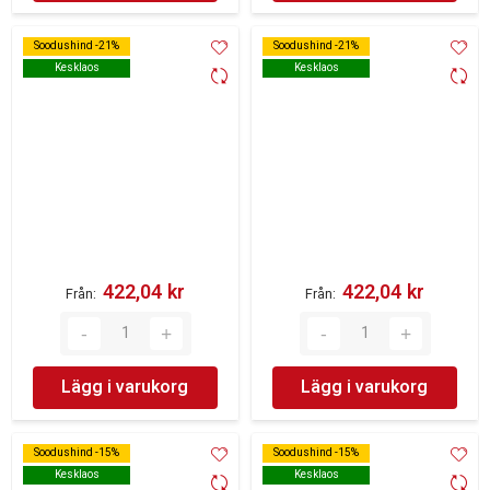
Soodushind -21%
Soodushind -21%
Soodushind -21%
Soodushind -21%
Kesklaos
Kesklaos
Kesklaos
Kesklaos
422,04 kr‎
422,04 kr‎
Från
Från
Lägg i varukorg
Lägg i varukorg
Soodushind -15%
Soodushind -15%
Soodushind -15%
Soodushind -15%
Kesklaos
Kesklaos
Kesklaos
Kesklaos