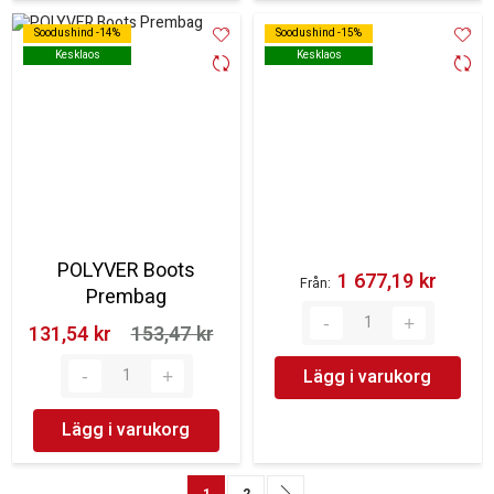
Soodushind -14%
Soodushind -14%
Soodushind -15%
Soodushind -15%
Kesklaos
Kesklaos
Kesklaos
Kesklaos
POLYVER Boots
1 677,19 kr‎
Från
Prembag
131,54 kr‎
153,47 kr‎
Lägg i varukorg
Lägg i varukorg
Sida
You're currently reading page
Sida
Sida
Nästa
1
2