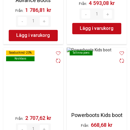
Advance Boots
4 593,08 kr‎
Från
1 786,81 kr‎
Från
Lägg i varukorg
Lägg i varukorg
Soodushind -20%
Soodushind -20%
Tallinna poes
Tallinna poes
Kesklaos
Kesklaos
Powerboots Kids boot
2 707,62 kr‎
Från
668,68 kr‎
Från