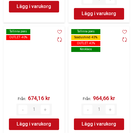
Lägg i varukorg
Lägg i varukorg
Tallinna poes
Tallinna poes
Tallinna poes
Tallinna poes
OUTLET -40%
OUTLET -40%
Soodushind -43%
Soodushind -43%
OUTLET -43%
OUTLET -43%
Kesklaos
Kesklaos
674,16 kr‎
964,66 kr‎
Från
Från
Lägg i varukorg
Lägg i varukorg