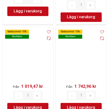
Lägg i varukorg
Lägg i varukorg
Soodushind -15%
Soodushind -15%
Soodushind -15%
Soodushind -15%
Kesklaos
Kesklaos
Kesklaos
Kesklaos
1 019,47 kr‎
1 742,96 kr‎
Från
Från
Lägg i varukorg
Lägg i varukorg