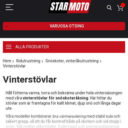
VARUOSA OTSING
ALLA PRODUKTER
Hem
Ridutrustning
Snöskoter, vinteråkutrustning
Vinterstövlar
Vinterstövlar
Håll fötterna varma, torra och bekväma under hela vintersäsongen
med våra
vinterstövlar för snöskoteråkning
. Här hittar du
stövlar som är framtagna för kallt klimat, djup snö och långa dagar
ute.
Våra modeller kombinerar
bra värmeisolering
med stabil sula och
säkert grepp, så att du får kontroll både på skotern och vid stopp i
snön. Välj mellan olika höjder, fodertyper och snörningslösningar