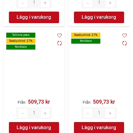
Lägg i varukorg
Lägg i varukorg
Tallinna poes
Tallinna poes
Soodushind -21%
Soodushind -21%
Soodushind -21%
Soodushind -21%
Kesklaos
Kesklaos
Kesklaos
Kesklaos
509,73 kr‎
509,73 kr‎
Från
Från
Lägg i varukorg
Lägg i varukorg