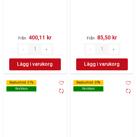
400,11 kr‎
85,50 kr‎
Från
Från
Lägg i varukorg
Lägg i varukorg
Soodushind -21%
Soodushind -21%
Soodushind -20%
Soodushind -20%
Kesklaos
Kesklaos
Kesklaos
Kesklaos