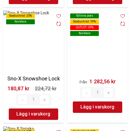
Soodushind -20%
Soodushind -20%
Tallinna poes
Tallinna poes
Kesklaos
Kesklaos
Soodushind -39%
Soodushind -39%
OUTLET -39%
OUTLET -39%
Kesklaos
Kesklaos
Sno-X Snowshoe Lock
1 282,56 kr‎
Från
180,87 kr‎
224,72 kr‎
Lägg i varukorg
Lägg i varukorg