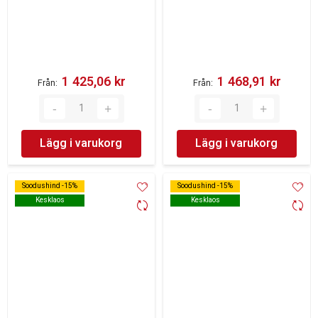
1 425,06 kr‎
1 468,91 kr‎
Från
Från
Lägg i varukorg
Lägg i varukorg
Soodushind -15%
Soodushind -15%
Soodushind -15%
Soodushind -15%
Kesklaos
Kesklaos
Kesklaos
Kesklaos