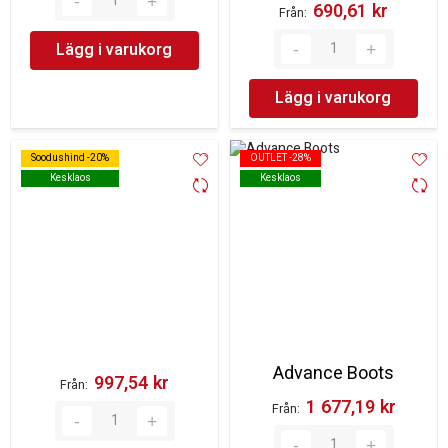
690,61 kr‎
Från
Lägg i varukorg
Lägg i varukorg
Soodushind -20%
Soodushind -20%
OUTLET -28%
OUTLET -28%
Kesklaos
Kesklaos
Kesklaos
Kesklaos
Advance Boots
997,54 kr‎
Från
1 677,19 kr‎
Från