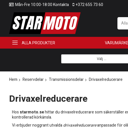
Mån-Fre 10:00-18:00 Kontakta
+372 655 73 60
All
ALLA PRODUKTER
VARUMÄRK
Välj ...
Hem
Reservdelar
Transmissionsdelar
Drivaxelreducerare
Drivaxelreducerare
Hos
starmoto.se
hittar du drivaxelreducerare som säkerställer en
kontrollerad körkänsla.
Vi erbjuder noggrant utvalda
drivaxelreducerare
anpassade för olik