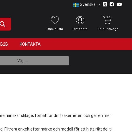
Svenska
Önskelista
Ditt Konto
Din Kundvagn
B2B
KONTAKTA
Välj ...
rare minskar slitage, förbättrar driftsäkerheten och ger en mer
iltrera enkelt efter märke och modell för att hitta rätt del till