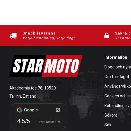
Snabb leverans
Säkra 
Varje beställning, varje dag!
Vi värde
Information
Blogg och nyh
Om företaget
Användarvillko
Akadeemia tee 78, 13520
Cookies och in
Tallinn, Estland
Behandling av
Sökord
Sök