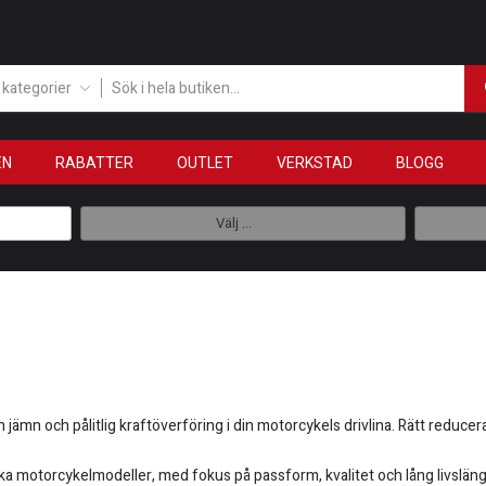
a kategorier
EN
RABATTER
OUTLET
VERKSTAD
BLOGG
Välj ...
 jämn och pålitlig kraftöverföring i din motorcykels drivlina. Rätt reduce
a motorcykelmodeller, med fokus på passform, kvalitet och lång livslängd. F