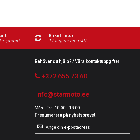
anti
Enkel retur
ka-garanti
14 dagars returrätt
Behöver du hjälp? / Våra kontaktuppgifter
+372 655 73 60
info@starmoto.ee
Mån - Fre: 10:00 - 18:00
Prenumerera på nyhetsbrevet
Prenumerera
på
vårt
nyhetsbrev: