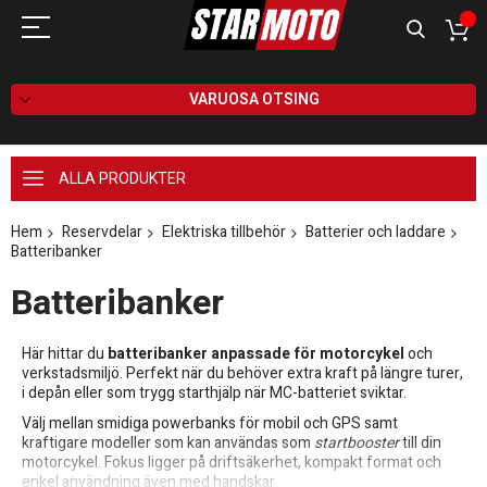
VARUOSA OTSING
ALLA PRODUKTER
Hem
Reservdelar
Elektriska tillbehör
Batterier och laddare
Batteribanker
Batteribanker
Här hittar du
batteribanker anpassade för motorcykel
och
verkstadsmiljö. Perfekt när du behöver extra kraft på längre turer,
i depån eller som trygg starthjälp när MC-batteriet sviktar.
Välj mellan smidiga powerbanks för mobil och GPS samt
kraftigare modeller som kan användas som
startbooster
till din
motorcykel. Fokus ligger på driftsäkerhet, kompakt format och
enkel användning även med handskar.