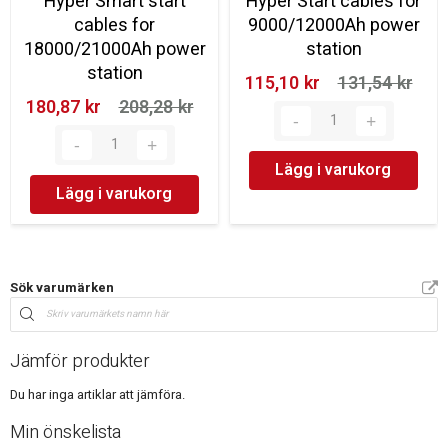
Hyper Smart start
Hyper Start cables for
cables for
9000/12000Ah power
18000/21000Ah power
station
station
115,10 kr‎
131,54 kr‎
180,87 kr‎
208,28 kr‎
Lägg i varukorg
Lägg i varukorg
Sök varumärken
Jämför produkter
Du har inga artiklar att jämföra.
Min önskelista