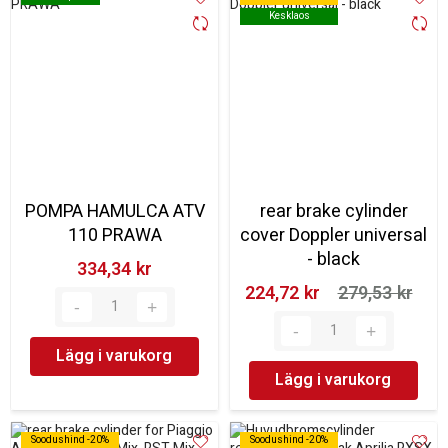
Kesklaos
Kesklaos
POMPA HAMULCA ATV
rear brake cylinder
110 PRAWA
cover Doppler universal
- black
334,34 kr‎
224,72 kr‎
279,53 kr‎
Lägg i varukorg
Lägg i varukorg
Soodushind -20%
Soodushind -20%
Soodushind -20%
Soodushind -20%