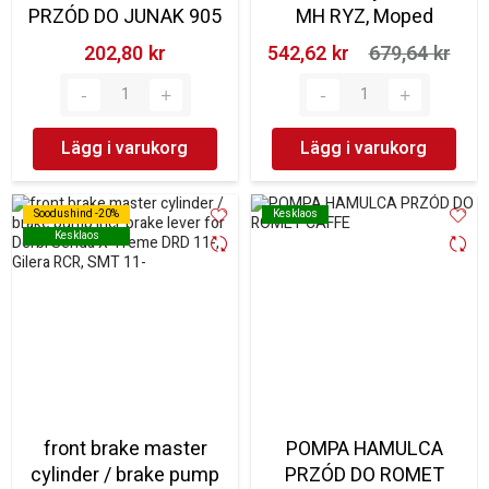
PRZÓD DO JUNAK 905
MH RYZ, Moped
202,80 kr‎
542,62 kr‎
679,64 kr‎
Lägg i varukorg
Lägg i varukorg
Soodushind -20%
Soodushind -20%
Kesklaos
Kesklaos
Kesklaos
Kesklaos
front brake master
POMPA HAMULCA
cylinder / brake pump
PRZÓD DO ROMET