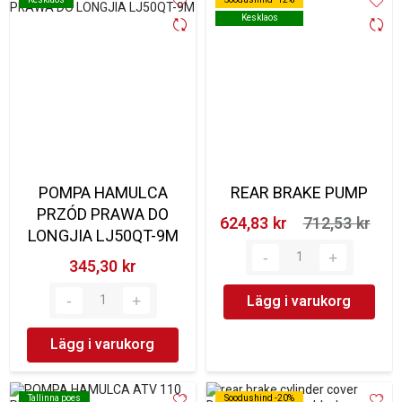
Kesklaos
Kesklaos
POMPA HAMULCA
REAR BRAKE PUMP
PRZÓD PRAWA DO
624,83 kr‎
712,53 kr‎
LONGJIA LJ50QT-9M
345,30 kr‎
Lägg i varukorg
Lägg i varukorg
Tallinna poes
Tallinna poes
Soodushind -20%
Soodushind -20%