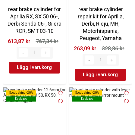
rear brake cylinder for
rear brake cylinder
Aprilia RX, SX 50 06-,
repair kit for Aprilia,
Derbi Senda 06-, Gilera
Derbi, Rieju, MH,
RCR, SMT 03-10
Motorhispania,
Peugeot, Yamaha
613,87 kr‎
767,34 kr‎
263,09 kr‎
328,86 kr‎
Lägg i varukorg
Lägg i varukorg
Soodushind -20%
Soodushind -20%
Soodushind -20%
Soodushind -20%
Kesklaos
Kesklaos
Kesklaos
Kesklaos