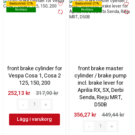
Soodushind -21%
Soodushind -21%
Soodushind -21%
Soodushind -21%
Kesklaos
Kesklaos
Kesklaos
Kesklaos
front brake cylinder for
front brake master
Vespa Cosa 1, Cosa 2
cylinder / brake pump
125, 150, 200
incl. brake lever for
Aprilia RX, SX, Derbi
252,13 kr‎
317,90 kr‎
Senda, Rieju MRT,
D50B
356,27 kr‎
449,44 kr‎
Lägg i varukorg