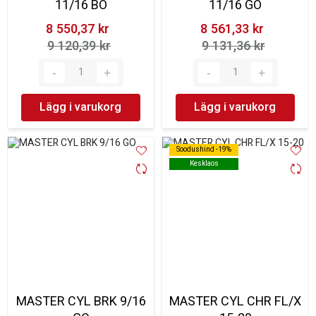
11/16 BO
11/16 GO
8 550,37 kr‎
8 561,33 kr‎
9 120,39 kr‎
9 131,36 kr‎
Lägg i varukorg
Lägg i varukorg
Soodushind -19%
Soodushind -19%
Kesklaos
Kesklaos
MASTER CYL BRK 9/16
MASTER CYL CHR FL/X