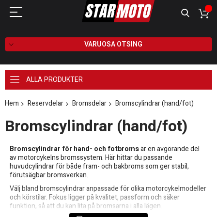
VARUOSA OTSING
ALLA PRODUKTER
Hem
Reservdelar
Bromsdelar
Bromscylindrar (hand/fot)
Bromscylindrar (hand/fot)
Bromscylindrar för hand- och fotbroms
är en avgörande del
av motorcykelns bromssystem. Här hittar du passande
huvudcylindrar för både fram- och bakbroms som ger stabil,
förutsägbar bromsverkan.
Välj bland bromscylindrar anpassade för olika motorcykelmodeller
och körstilar. Fokus ligger på kvalitet, passform och säker
funktion, så att du kan lita på bromsarna i alla lägen.