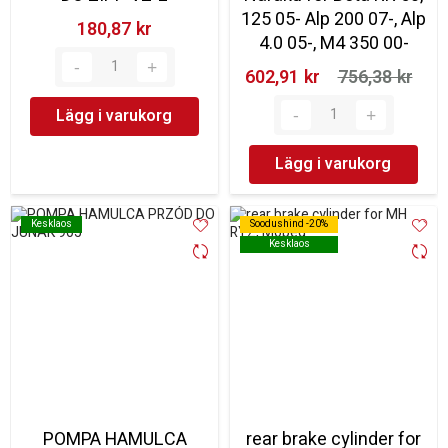
125 05- Alp 200 07-, Alp
180,87 kr‎
4.0 05-, M4 350 00-
602,91 kr‎
756,38 kr‎
Lägg i varukorg
Lägg i varukorg
Kesklaos
Kesklaos
Soodushind -20%
Soodushind -20%
Kesklaos
Kesklaos
POMPA HAMULCA
rear brake cylinder for