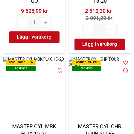
GO
15-20
9 525,99 kr‎
2 510,30 kr‎
3 091,29 kr‎
Lägg i varukorg
Lägg i varukorg
Soodushind -19%
Soodushind -19%
Soodushind -19%
Soodushind -19%
Kesklaos
Kesklaos
Kesklaos
Kesklaos
MASTER CYL MBK
MASTER CYL CHR
FL/X 15-20
TOUR 2008+