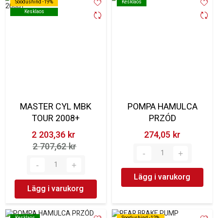
Soodushind -19%
Soodushind -19%
Kesklaos
Kesklaos
Kesklaos
Kesklaos
MASTER CYL MBK
POMPA HAMULCA
TOUR 2008+
PRZÓD
2 203,36 kr‎
274,05 kr‎
2 707,62 kr‎
Lägg i varukorg
Lägg i varukorg
Kesklaos
Kesklaos
Soodushind -12%
Soodushind -12%