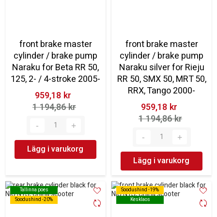
front brake master
front brake master
cylinder / brake pump
cylinder / brake pump
Naraku for Beta RR 50,
Naraku silver for Rieju
125, 2- / 4-stroke 2005-
RR 50, SMX 50, MRT 50,
RRX, Tango 2000-
959,18 kr‎
1 194,86 kr‎
959,18 kr‎
1 194,86 kr‎
Lägg i varukorg
Lägg i varukorg
Tallinna poes
Tallinna poes
Soodushind -19%
Soodushind -19%
Soodushind -20%
Soodushind -20%
Kesklaos
Kesklaos