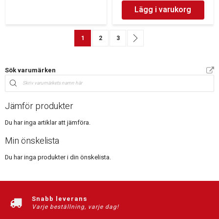
Lägg i varukorg
Sida
You're currently reading page
Sida
Sida
Sida
Nästa
1
2
3
Sök varumärken
Jämför produkter
Du har inga artiklar att jämföra.
Min önskelista
Du har inga produkter i din önskelista.
Snabb leverans
Varje beställning, varje dag!