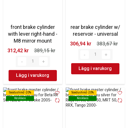
front brake cylinder
rear brake cylinder w/
with lever right-hand -
reservoir - universal
M8 mirror mount
306,94 kr‎
383,67 kr‎
312,42 kr‎
389,15 kr‎
Lägg i varukorg
Lägg i varukorg
Soodushind -20%
Soodushind -20%
Soodushind -20%
Soodushind -20%
Kesklaos
Kesklaos
Kesklaos
Kesklaos