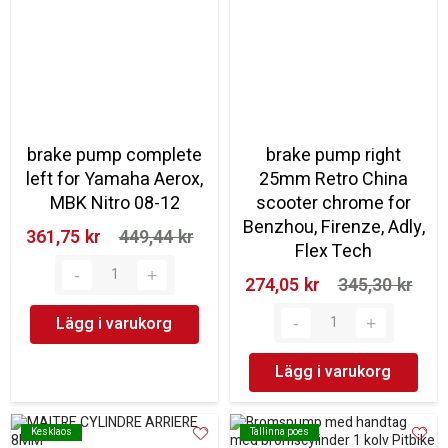
brake pump complete
brake pump right
left for Yamaha Aerox,
25mm Retro China
MBK Nitro 08-12
scooter chrome for
Benzhou, Firenze, Adly,
361,75 kr‎
449,44 kr‎
Flex Tech
274,05 kr‎
345,30 kr‎
Lägg i varukorg
Lägg i varukorg
Kesklaos
Kesklaos
Tallinna poes
Tallinna poes