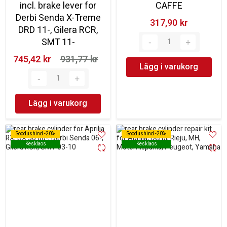
incl. brake lever for
CAFFE
Derbi Senda X-Treme
317,90 kr‎
DRD 11-, Gilera RCR,
SMT 11-
745,42 kr‎
931,77 kr‎
Lägg i varukorg
Lägg i varukorg
Soodushind -20%
Soodushind -20%
Soodushind -20%
Soodushind -20%
Kesklaos
Kesklaos
Kesklaos
Kesklaos