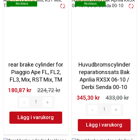
Kesklaos
Kesklaos
Kesklaos
Kesklaos
rear brake cylinder for
Huvudbromscylinder
Piaggio Ape FL, FL2,
reparationssats Bak
FL3, Mix, RST Mix, TM
Aprilia RXSX 06-10 /
Derbi Senda 00-10
180,87 kr‎
224,72 kr‎
345,30 kr‎
433,00 kr‎
Lägg i varukorg
Lägg i varukorg