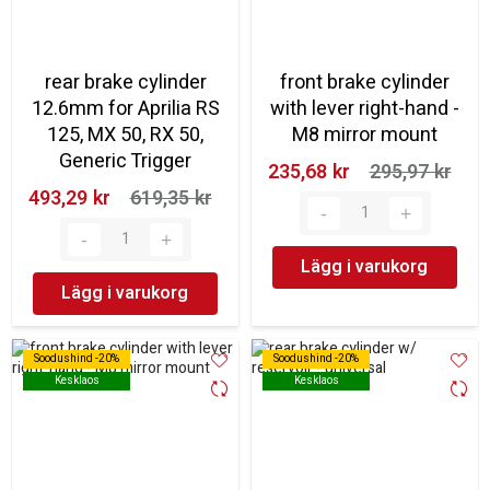
rear brake cylinder
front brake cylinder
12.6mm for Aprilia RS
with lever right-hand -
125, MX 50, RX 50,
M8 mirror mount
Generic Trigger
235,68 kr‎
295,97 kr‎
493,29 kr‎
619,35 kr‎
Lägg i varukorg
Lägg i varukorg
Soodushind -20%
Soodushind -20%
Soodushind -20%
Soodushind -20%
Kesklaos
Kesklaos
Kesklaos
Kesklaos