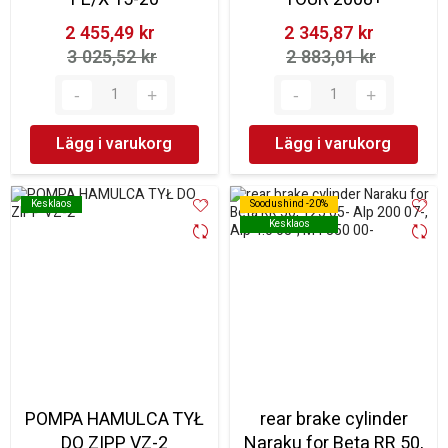
2 455,49 kr‎
2 345,87 kr‎
3 025,52 kr‎
2 883,01 kr‎
Lägg i varukorg
Lägg i varukorg
Kesklaos
Kesklaos
Soodushind -20%
Soodushind -20%
Kesklaos
Kesklaos
POMPA HAMULCA TYŁ
rear brake cylinder
DO ZIPP VZ-2
Naraku for Beta RR 50,