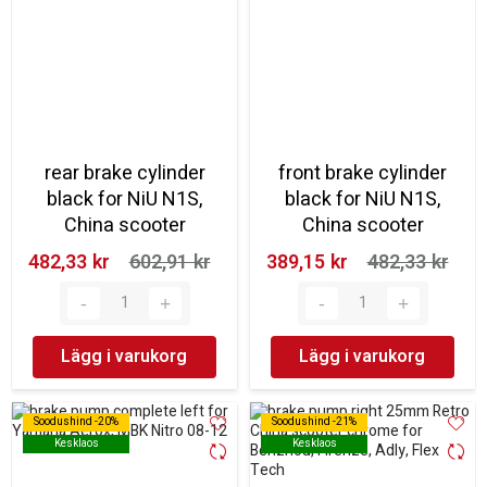
rear brake cylinder
front brake cylinder
black for NiU N1S,
black for NiU N1S,
China scooter
China scooter
482,33 kr‎
602,91 kr‎
389,15 kr‎
482,33 kr‎
Lägg i varukorg
Lägg i varukorg
Soodushind -20%
Soodushind -20%
Soodushind -21%
Soodushind -21%
Kesklaos
Kesklaos
Kesklaos
Kesklaos