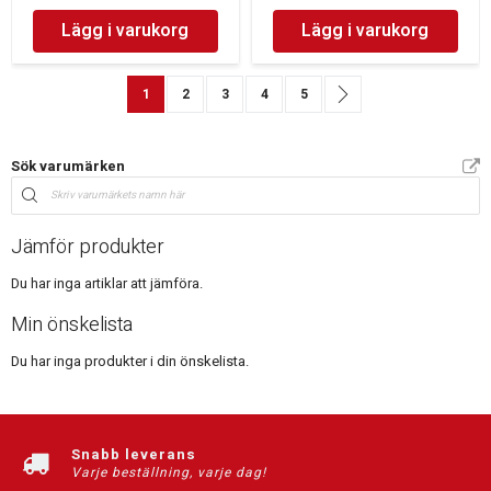
Lägg i varukorg
Lägg i varukorg
Sida
You're currently reading page
Sida
Sida
Sida
Sida
Sida
Nästa
1
2
3
4
5
Sök varumärken
Jämför produkter
Du har inga artiklar att jämföra.
Min önskelista
Du har inga produkter i din önskelista.
Snabb leverans
Varje beställning, varje dag!