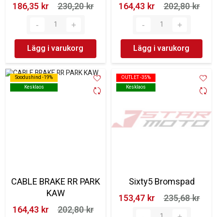
186,35 kr‎
230,20 kr‎
164,43 kr‎
202,80 kr‎
Lägg i varukorg
Lägg i varukorg
Soodushind -19%
Soodushind -19%
OUTLET -35%
OUTLET -35%
Kesklaos
Kesklaos
Kesklaos
Kesklaos
CABLE BRAKE RR PARK
Sixty5 Bromspad
KAW
153,47 kr‎
235,68 kr‎
164,43 kr‎
202,80 kr‎