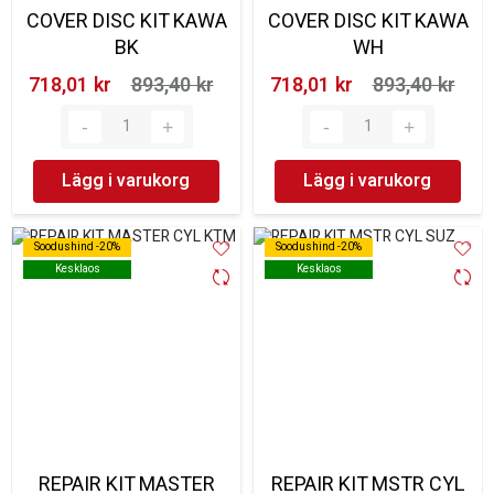
COVER DISC KIT KAWA
COVER DISC KIT KAWA
BK
WH
718,01 kr‎
893,40 kr‎
718,01 kr‎
893,40 kr‎
Lägg i varukorg
Lägg i varukorg
Soodushind -20%
Soodushind -20%
Soodushind -20%
Soodushind -20%
Kesklaos
Kesklaos
Kesklaos
Kesklaos
REPAIR KIT MASTER
REPAIR KIT MSTR CYL