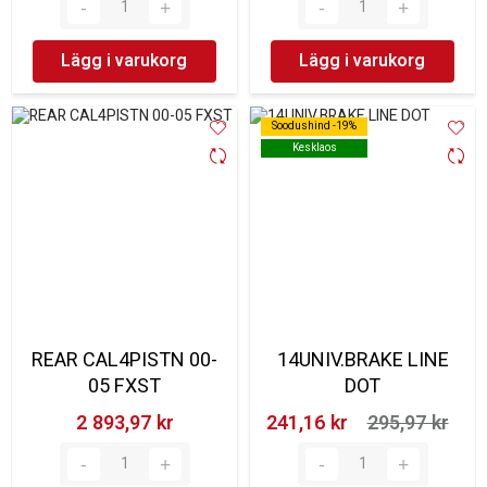
Lägg i varukorg
Lägg i varukorg
Soodushind -19%
Soodushind -19%
Kesklaos
Kesklaos
REAR CAL4PISTN 00-
14UNIV.BRAKE LINE
05 FXST
DOT
2 893,97 kr‎
241,16 kr‎
295,97 kr‎