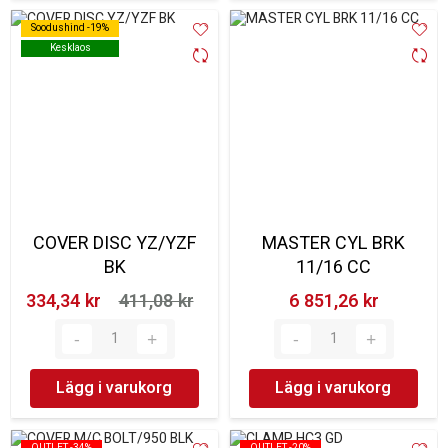
Soodushind -19%
Soodushind -19%
Kesklaos
Kesklaos
COVER DISC YZ/YZF
MASTER CYL BRK
BK
11/16 CC
334,34 kr‎
411,08 kr‎
6 851,26 kr‎
Lägg i varukorg
Lägg i varukorg
OUTLET -34%
OUTLET -34%
OUTLET -20%
OUTLET -20%