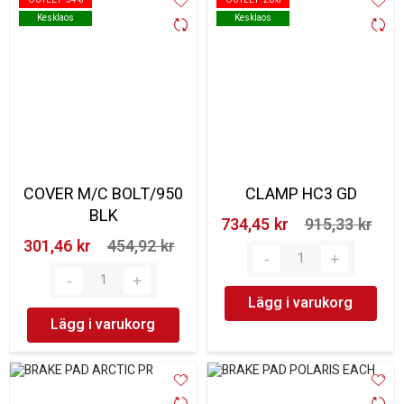
Kesklaos
Kesklaos
Kesklaos
Kesklaos
COVER M/C BOLT/950
CLAMP HC3 GD
BLK
734,45 kr‎
915,33 kr‎
301,46 kr‎
454,92 kr‎
Lägg i varukorg
Lägg i varukorg