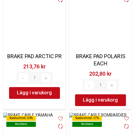
BRAKE PAD ARCTIC PR
BRAKE PAD POLARIS
EACH
213,76 kr‎
202,80 kr‎
Lägg i varukorg
Lägg i varukorg
Soodushind -20%
Soodushind -20%
Soodushind -17%
Soodushind -17%
Kesklaos
Kesklaos
Kesklaos
Kesklaos