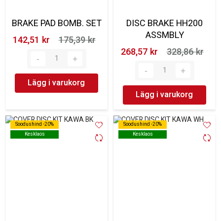
BRAKE PAD BOMB. SET
DISC BRAKE HH200
ASSMBLY
142,51 kr‎
175,39 kr‎
268,57 kr‎
328,86 kr‎
Lägg i varukorg
Lägg i varukorg
Soodushind -20%
Soodushind -20%
Soodushind -20%
Soodushind -20%
Kesklaos
Kesklaos
Kesklaos
Kesklaos