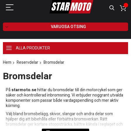
VARUOSA OTSING
ALLA PRODUKTER
Hem
Reservdelar
Bromsdelar
Bromsdelar
På
starmoto.se
hittar du bromsdelar till din motorcykel som ger
säker och kontrollerad inbromsning. Vi erbjuder noggrant utvalda
komponenter som passar både vardagspendling och mer aktiv
körning.
Välj bland bromsbelägg, skivor, slangar och andra delar som
hjälper dig att bibehålla eller förbättra bromsverkan. Rätt
bromsdelar ger kortare stoppsträcka, bättre känsla i reglaget och
ökad trygghet på vägen.