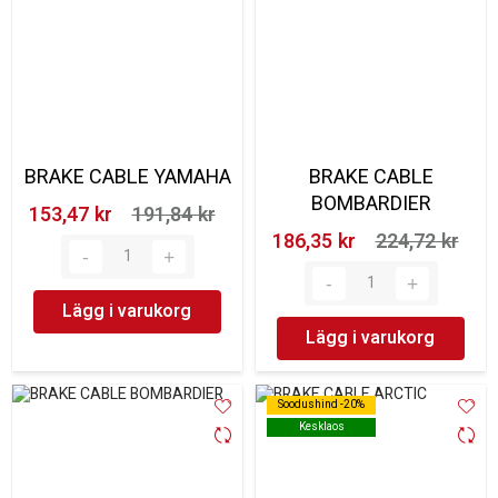
BRAKE CABLE YAMAHA
BRAKE CABLE
BOMBARDIER
153,47 kr‎
191,84 kr‎
186,35 kr‎
224,72 kr‎
Lägg i varukorg
Lägg i varukorg
Soodushind -20%
Soodushind -20%
Kesklaos
Kesklaos