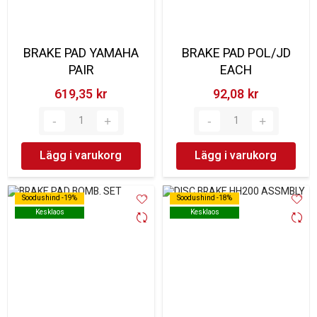
BRAKE PAD YAMAHA
BRAKE PAD POL/JD
PAIR
EACH
619,35 kr‎
92,08 kr‎
Lägg i varukorg
Lägg i varukorg
Soodushind -19%
Soodushind -19%
Soodushind -18%
Soodushind -18%
Kesklaos
Kesklaos
Kesklaos
Kesklaos