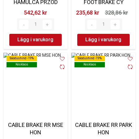
HAMULCA PRZÓD
FOOT BRAKE CY
542,62 kr‎
235,68 kr‎
328,86 kr‎
Lägg i varukorg
Lägg i varukorg
Soodushind -19%
Soodushind -19%
Soodushind -19%
Soodushind -19%
Kesklaos
Kesklaos
Kesklaos
Kesklaos
CABLE BRAKE RR MSE
CABLE BRAKE RR PARK
HON
HON