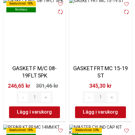
Soodushind -18%
Soodushind -18%
Kesklaos
Kesklaos
GASKET F M/C 08-
GASKET FRT MC 15-19
19FLT 5PK
ST
246,65 kr‎
301,46 kr‎
345,30 kr‎
Lägg i varukorg
Lägg i varukorg
Soodushind -18%
Soodushind -18%
Soodushind -20%
Soodushind -20%