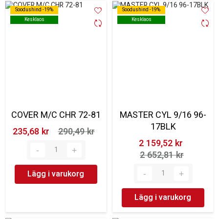
Soodushind -19%
Soodushind -19%
Soodushind -19%
Soodushind -19%
Kesklaos
Kesklaos
Kesklaos
Kesklaos
COVER M/C CHR 72-81
MASTER CYL 9/16 96-
17BLK
235,68 kr‎
290,49 kr‎
2 159,52 kr‎
2 652,81 kr‎
Lägg i varukorg
Lägg i varukorg