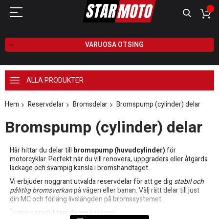
VARUOSA OTSING
ALLA PRODUKTER
Hem
Reservdelar
Bromsdelar
Bromspump (cylinder) delar
Bromspump (cylinder) delar
Här hittar du delar till
bromspump (huvudcylinder)
för
motorcyklar. Perfekt när du vill renovera, uppgradera eller åtgärda
läckage och svampig känsla i bromshandtaget.
Vi erbjuder noggrant utvalda reservdelar för att ge dig
stabil och
pålitlig bromsverkan
på vägen eller banan. Välj rätt delar till just
din MC och förläng livslängden på bromssystemet.
Typiska produkter i denna kategori: