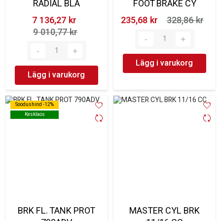
RADIAL BLA
FOOT BRAKE CY
7 136,27 kr‎
235,68 kr‎
328,86 kr‎
9 010,77 kr‎
Lägg i varukorg
Lägg i varukorg
Soodushind -12%
Soodushind -12%
Kesklaos
Kesklaos
BRK FL. TANK PROT
MASTER CYL BRK