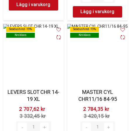
Lägg i varukorg
Lägg i varukorg
Soodushind -19%
Soodushind -19%
Soodushind -19%
Soodushind -19%
Kesklaos
Kesklaos
Kesklaos
Kesklaos
LEVERS SLOT CHR 14-
MASTER CYL
19 XL
CHR11/16 84-95
2 707,62 kr‎
2 784,35 kr‎
3 332,45 kr‎
3 420,15 kr‎