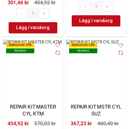
301,46 kr‎
454,92 kr‎
Lägg i varukorg
Lägg i varukorg
Soodushind -20%
Soodushind -20%
Soodushind -20%
Soodushind -20%
Kesklaos
Kesklaos
Kesklaos
Kesklaos
REPAIR KIT MASTER
REPAIR KIT MSTR CYL
CYL KTM
SUZ
454,92 kr‎
570,02 kr‎
367,23 kr‎
460,40 kr‎