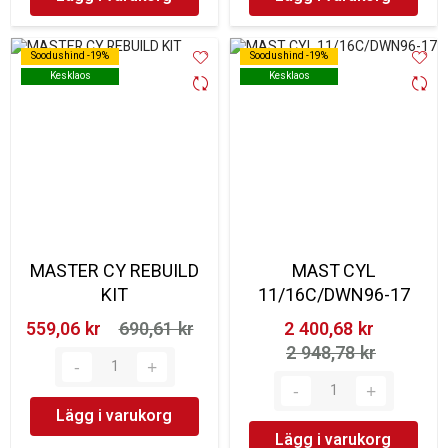
Soodushind -19%
Soodushind -19%
Soodushind -19%
Soodushind -19%
Kesklaos
Kesklaos
Kesklaos
Kesklaos
MASTER CY REBUILD
MAST CYL
KIT
11/16C/DWN96-17
559,06 kr‎
690,61 kr‎
2 400,68 kr‎
2 948,78 kr‎
Lägg i varukorg
Lägg i varukorg