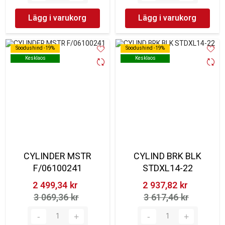
Lägg i varukorg
Lägg i varukorg
Soodushind -19%
Soodushind -19%
Soodushind -19%
Soodushind -19%
Kesklaos
Kesklaos
Kesklaos
Kesklaos
CYLINDER MSTR
CYLIND BRK BLK
F/06100241
STDXL14-22
2 499,34 kr‎
2 937,82 kr‎
3 069,36 kr‎
3 617,46 kr‎