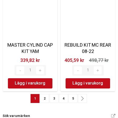
MASTER CYLIND CAP
REBUILD KIT MC REAR
KIT YAM
08-22
339,82 kr‎
405,59 kr‎
498,77 kr‎
Lägg i varukorg
Lägg i varukorg
Sida
You're currently reading page
Sida
Sida
Sida
Sida
Sida
Nästa
1
2
3
4
5
Sök varumärken