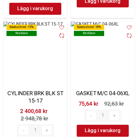
Lägg i varukorg
Lägg i varukorg
Soodushind -19%
Soodushind -19%
Soodushind -18%
Soodushind -18%
Kesklaos
Kesklaos
Kesklaos
Kesklaos
CYLINDER BRK BLK ST
GASKET M/C 04-06XL
15-17
75,64 kr‎
92,63 kr‎
2 400,68 kr‎
2 948,78 kr‎
Lägg i varukorg