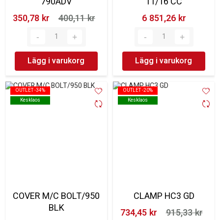
790ADV
11/16 CC
350,78 kr‎
400,11 kr‎
6 851,26 kr‎
Lägg i varukorg
Lägg i varukorg
OUTLET -34%
OUTLET -34%
OUTLET -20%
OUTLET -20%
Kesklaos
Kesklaos
Kesklaos
Kesklaos
COVER M/C BOLT/950
CLAMP HC3 GD
BLK
734,45 kr‎
915,33 kr‎