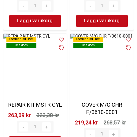
Lägg i varukorg
Lägg i varukorg
Soodushind -19%
Soodushind -19%
Soodushind -18%
Soodushind -18%
Kesklaos
Kesklaos
Kesklaos
Kesklaos
REPAIR KIT MSTR CYL
COVER M/C CHR
F/0610-0001
263,09 kr‎
323,38 kr‎
219,24 kr‎
268,57 kr‎