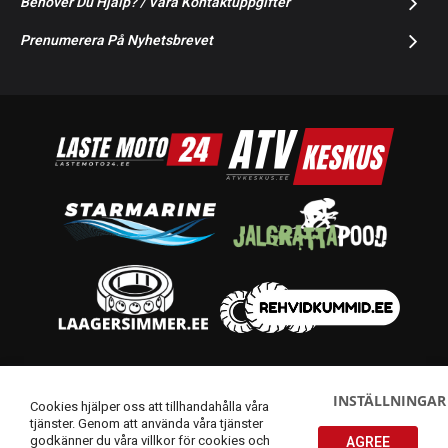
Behöver Du Hjälp? / Våra Kontaktuppgifter
Prenumerera På Nyhetsbrevet
© 2014-2026 Starmoto OÜ
INSTÄLLNINGAR
Cookies hjälper oss att tillhandahålla våra
tjänster. Genom att använda våra tjänster
godkänner du våra villkor för cookies och
AGREE