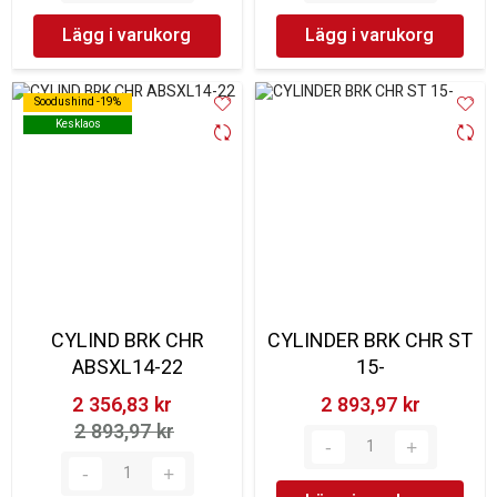
Lägg i varukorg
Lägg i varukorg
Soodushind -19%
Soodushind -19%
Kesklaos
Kesklaos
CYLIND BRK CHR
CYLINDER BRK CHR ST
ABSXL14-22
15-
2 356,83 kr‎
2 893,97 kr‎
2 893,97 kr‎