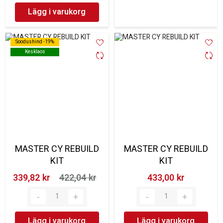
Lägg i varukorg
Soodushind -19%
Soodushind -19%
Kesklaos
Kesklaos
MASTER CY REBUILD
MASTER CY REBUILD
KIT
KIT
339,82 kr‎
422,04 kr‎
433,00 kr‎
Lägg i varukorg
Lägg i varukorg