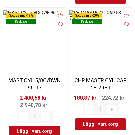
Soodushind -19%
Soodushind -19%
Soodushind -20%
Soodushind -20%
Kesklaos
Kesklaos
Kesklaos
Kesklaos
MAST CYL 5/8C/DWN
CHR MASTR CYL CAP
96-17
58-79BT
2 400,68 kr‎
180,87 kr‎
224,72 kr‎
2 948,78 kr‎
Lägg i varukorg
Lägg i varukorg