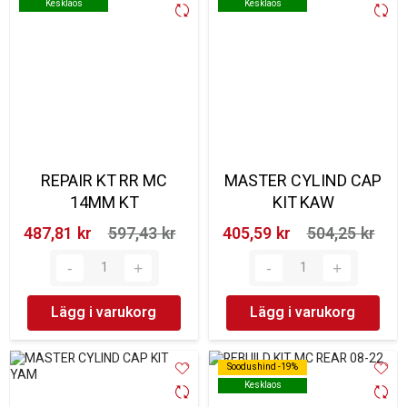
Kesklaos
Kesklaos
Kesklaos
Kesklaos
REPAIR KT RR MC
MASTER CYLIND CAP
14MM KT
KIT KAW
487,81 kr‎
597,43 kr‎
405,59 kr‎
504,25 kr‎
Lägg i varukorg
Lägg i varukorg
Soodushind -19%
Soodushind -19%
Kesklaos
Kesklaos