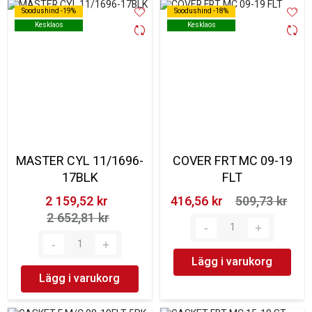
Soodushind -19%
Soodushind -19%
Soodushind -18%
Soodushind -18%
Kesklaos
Kesklaos
Kesklaos
Kesklaos
MASTER CYL 11/1696-
COVER FRT MC 09-19
17BLK
FLT
2 159,52 kr‎
416,56 kr‎
509,73 kr‎
2 652,81 kr‎
Lägg i varukorg
Lägg i varukorg