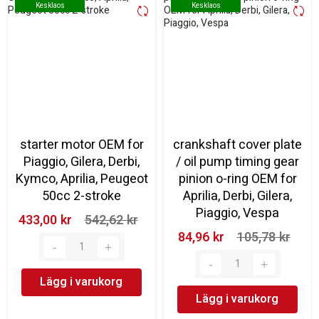
Kesklaos
Kesklaos
Kesklaos
Kesklaos
starter motor OEM for
crankshaft cover plate
Piaggio, Gilera, Derbi,
/ oil pump timing gear
Kymco, Aprilia, Peugeot
pinion o-ring OEM for
50cc 2-stroke
Aprilia, Derbi, Gilera,
Piaggio, Vespa
433,00 kr‎
542,62 kr‎
84,96 kr‎
105,78 kr‎
Lägg i varukorg
Lägg i varukorg