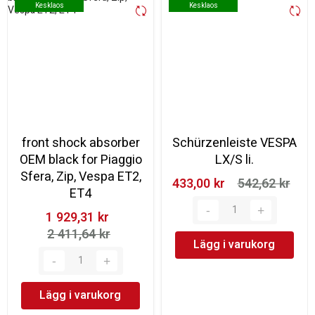
Kesklaos
Kesklaos
Kesklaos
Kesklaos
front shock absorber
Schürzenleiste VESPA
OEM black for Piaggio
LX/S li.
Sfera, Zip, Vespa ET2,
433,00 kr‎
542,62 kr‎
ET4
1 929,31 kr‎
2 411,64 kr‎
Lägg i varukorg
Lägg i varukorg