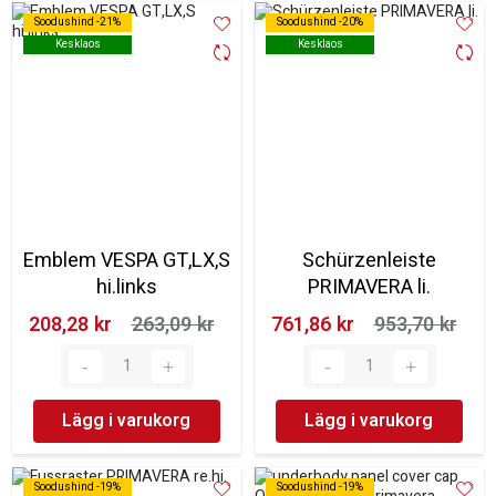
Soodushind -21%
Soodushind -21%
Soodushind -20%
Soodushind -20%
Kesklaos
Kesklaos
Kesklaos
Kesklaos
Emblem VESPA GT,LX,S
Schürzenleiste
hi.links
PRIMAVERA li.
208,28 kr‎
263,09 kr‎
761,86 kr‎
953,70 kr‎
Lägg i varukorg
Lägg i varukorg
Soodushind -19%
Soodushind -19%
Soodushind -19%
Soodushind -19%