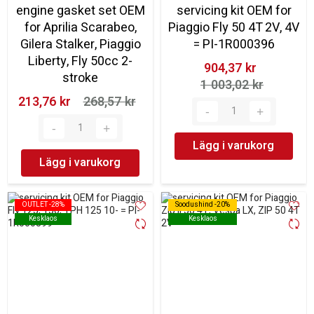
engine gasket set OEM
servicing kit OEM for
for Aprilia Scarabeo,
Piaggio Fly 50 4T 2V, 4V
Gilera Stalker, Piaggio
= PI-1R000396
Liberty, Fly 50cc 2-
904,37 kr‎
stroke
1 003,02 kr‎
213,76 kr‎
268,57 kr‎
Lägg i varukorg
Lägg i varukorg
OUTLET -28%
OUTLET -28%
Soodushind -20%
Soodushind -20%
Kesklaos
Kesklaos
Kesklaos
Kesklaos