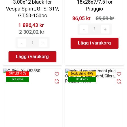
3.00x12 black for
18x28x7/7.5 for
Vespa Sprint, GTS, GTV,
Piaggio
GT 50-150cc
86,05 kr‎
89,89 kr‎
1 896,43 kr‎
2 302,02 kr‎
Lägg i varukorg
Lägg i varukorg
OUTLET -40%
OUTLET -40%
Soodushind -19%
Soodushind -19%
Kesklaos
Kesklaos
Kesklaos
Kesklaos