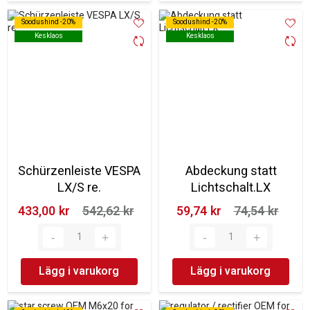
Soodushind -20%
Soodushind -20%
Soodushind -20%
Soodushind -20%
Kesklaos
Kesklaos
Kesklaos
Kesklaos
Schürzenleiste VESPA
Abdeckung statt
LX/S re.
Lichtschalt.LX
433,00 kr‎
542,62 kr‎
59,74 kr‎
74,54 kr‎
Lägg i varukorg
Lägg i varukorg