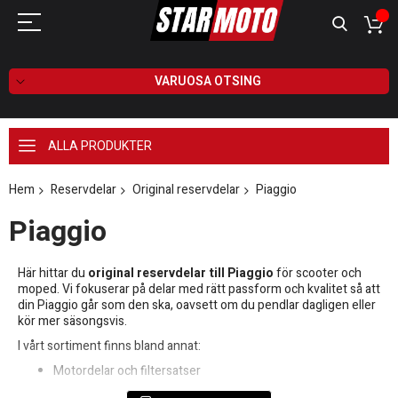
VARUOSA OTSING
ALLA PRODUKTER
Hem
Reservdelar
Original reservdelar
Piaggio
Piaggio
Här hittar du
original reservdelar till Piaggio
för scooter och
moped. Vi fokuserar på delar med rätt passform och kvalitet så att
din Piaggio går som den ska, oavsett om du pendlar dagligen eller
kör mer säsongsvis.
I vårt sortiment finns bland annat:
Motordelar och filtersatser
Bromsbelägg, skivor och hydraulik