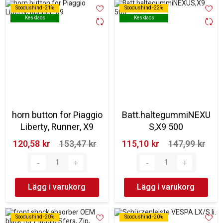
Soodushind -21%
Soodushind -21%
Soodushind -22%
Soodushind -22%
Kesklaos
Kesklaos
Kesklaos
Kesklaos
horn button for Piaggio
Batt.haltegummiNEXU
Liberty, Runner, X9
S,X9 500
120,58 kr‎
153,47 kr‎
115,10 kr‎
147,99 kr‎
Lägg i varukorg
Lägg i varukorg
Soodushind -20%
Soodushind -20%
Soodushind -20%
Soodushind -20%