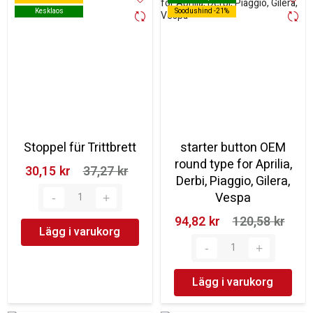
Kesklaos
Kesklaos
Soodushind -21%
Soodushind -21%
Stoppel für Trittbrett
starter button OEM
round type for Aprilia,
30,15 kr‎
37,27 kr‎
Derbi, Piaggio, Gilera,
Vespa
94,82 kr‎
120,58 kr‎
Lägg i varukorg
Lägg i varukorg