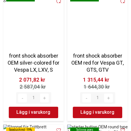
front shock absorber
front shock absorber
OEM silver-colored for
OEM red for Vespa GT,
Vespa LX, LXV, S
GTS, GTV
2 071,82 kr‎
1 315,44 kr‎
2 587,04 kr‎
1 644,30 kr‎
Lägg i varukorg
Lägg i varukorg
Soodushind -19%
Soodushind -19%
Tallinna poes
Tallinna poes