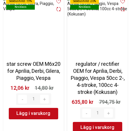
Soodushind -19%
Soodushind -19%
Soodushind -20%
Soodushind -20%
Kesklaos
Kesklaos
Kesklaos
Kesklaos
star screw OEM M6x20
regulator / rectifier
for Aprilia, Derbi, Gilera,
OEM for Aprilia, Derbi,
Piaggio, Vespa
Piaggio, Vespa 50cc 2-,
4-stroke, 100cc 4-
12,06 kr‎
14,80 kr‎
stroke (Kokusan)
635,80 kr‎
794,75 kr‎
Lägg i varukorg
Lägg i varukorg