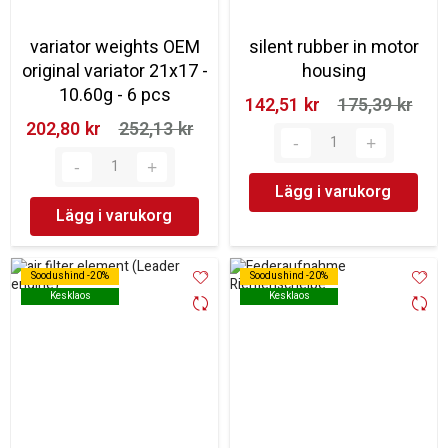
variator weights OEM
silent rubber in motor
original variator 21x17 -
housing
10.60g - 6 pcs
142,51 kr‎
175,39 kr‎
202,80 kr‎
252,13 kr‎
Lägg i varukorg
Lägg i varukorg
Soodushind -20%
Soodushind -20%
Soodushind -20%
Soodushind -20%
Kesklaos
Kesklaos
Kesklaos
Kesklaos