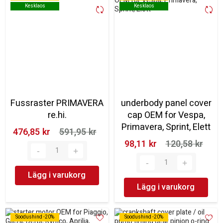
Kesklaos
Kesklaos
Kesklaos
Kesklaos
Fussraster PRIMAVERA
underbody panel cover
re.hi.
cap OEM for Vespa,
Primavera, Sprint, Elett
476,85 kr‎
591,95 kr‎
98,11 kr‎
120,58 kr‎
Lägg i varukorg
Lägg i varukorg
Soodushind -20%
Soodushind -20%
Soodushind -20%
Soodushind -20%