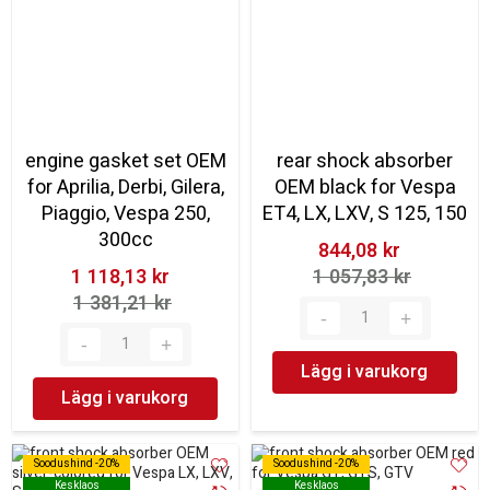
engine gasket set OEM
rear shock absorber
for Aprilia, Derbi, Gilera,
OEM black for Vespa
Piaggio, Vespa 250,
ET4, LX, LXV, S 125, 150
300cc
844,08 kr‎
1 118,13 kr‎
1 057,83 kr‎
1 381,21 kr‎
Lägg i varukorg
Lägg i varukorg
Soodushind -20%
Soodushind -20%
Soodushind -20%
Soodushind -20%
Kesklaos
Kesklaos
Kesklaos
Kesklaos