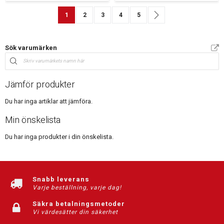
Sida
You're currently reading page
Sida
Sida
Sida
Sida
Sida
Nästa
1
2
3
4
5
Sök varumärken
Jämför produkter
Du har inga artiklar att jämföra.
Min önskelista
Du har inga produkter i din önskelista.
Snabb leverans
Varje beställning, varje dag!
Säkra betalningsmetoder
Vi värdesätter din säkerhet