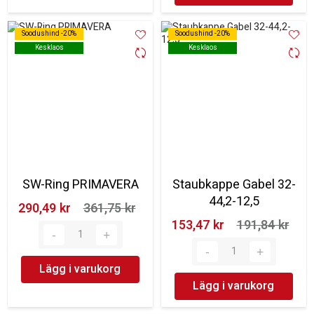
Soodushind -20%
Soodushind -20%
Soodushind -20%
Soodushind -20%
Kesklaos
Kesklaos
Kesklaos
Kesklaos
SW-Ring PRIMAVERA
Staubkappe Gabel 32-
44,2-12,5
290,49 kr‎
361,75 kr‎
153,47 kr‎
191,84 kr‎
Lägg i varukorg
Lägg i varukorg