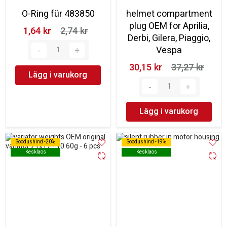
O-Ring für 483850
helmet compartment
plug OEM for Aprilia,
1,64 kr‎
2,74 kr‎
Derbi, Gilera, Piaggio,
Vespa
30,15 kr‎
37,27 kr‎
Lägg i varukorg
Lägg i varukorg
Soodushind -20%
Soodushind -20%
Soodushind -19%
Soodushind -19%
Kesklaos
Kesklaos
Kesklaos
Kesklaos