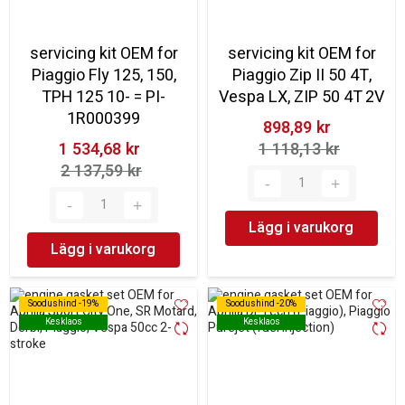
servicing kit OEM for
servicing kit OEM for
Piaggio Fly 125, 150,
Piaggio Zip II 50 4T,
TPH 125 10- = PI-
Vespa LX, ZIP 50 4T 2V
1R000399
898,89 kr‎
1 534,68 kr‎
1 118,13 kr‎
2 137,59 kr‎
Lägg i varukorg
Lägg i varukorg
Soodushind -19%
Soodushind -19%
Soodushind -20%
Soodushind -20%
Kesklaos
Kesklaos
Kesklaos
Kesklaos