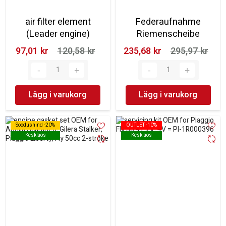
air filter element
Federaufnahme
(Leader engine)
Riemenscheibe
97,01 kr‎
120,58 kr‎
235,68 kr‎
295,97 kr‎
Lägg i varukorg
Lägg i varukorg
Soodushind -20%
Soodushind -20%
OUTLET -10%
OUTLET -10%
Kesklaos
Kesklaos
Kesklaos
Kesklaos