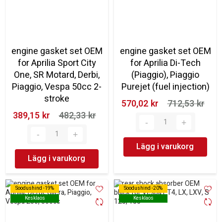
engine gasket set OEM
engine gasket set OEM
for Aprilia Sport City
for Aprilia Di-Tech
One, SR Motard, Derbi,
(Piaggio), Piaggio
Piaggio, Vespa 50cc 2-
Purejet (fuel injection)
stroke
570,02 kr‎
712,53 kr‎
389,15 kr‎
482,33 kr‎
Lägg i varukorg
Lägg i varukorg
Soodushind -19%
Soodushind -19%
Soodushind -20%
Soodushind -20%
Kesklaos
Kesklaos
Kesklaos
Kesklaos