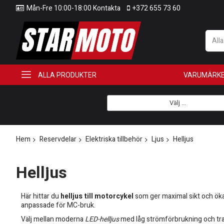
Mån-Fre 10:00-18:00 Kontakta
+372 655 73 60
All
ALLA PRODUKTER
VARUMÄRK
Välj ...
Hem
Reservdelar
Elektriska tillbehör
Ljus
Helljus
Helljus
Här hittar du
helljus till motorcykel
som ger maximal sikt och ökad
anpassade för MC-bruk.
Välj mellan moderna
LED-helljus
med låg strömförbrukning och tradi