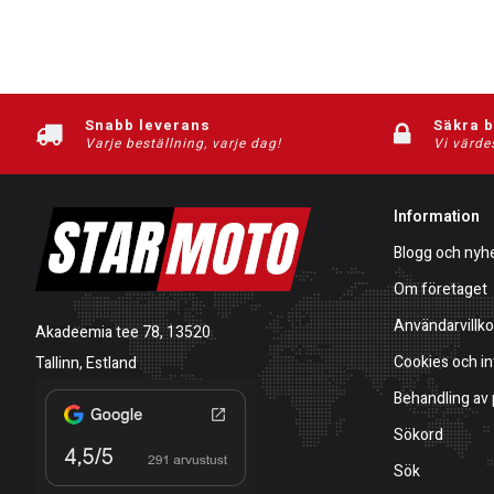
Snabb leverans
Säkra 
Varje beställning, varje dag!
Vi värde
Information
Blogg och nyh
Om företaget
Användarvillko
Akadeemia tee 78, 13520
Cookies och in
Tallinn, Estland
Behandling av
Sökord
Sök