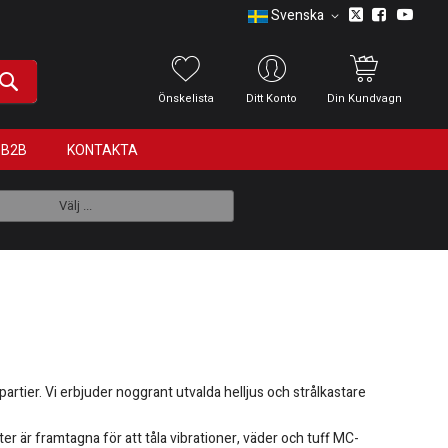
Svenska
Önskelista
Ditt Konto
Din Kundvagn
B2B
KONTAKTA
Välj ...
rtier. Vi erbjuder noggrant utvalda helljus och strålkastare
r är framtagna för att tåla vibrationer, väder och tuff MC-