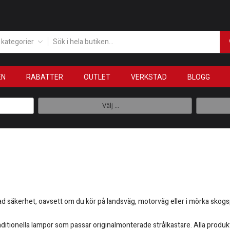
a kategorier
EN
RABATTER
OUTLET
VERKSTAD
BLOGG
Välj ...
 säkerhet, oavsett om du kör på landsväg, motorväg eller i mörka skogspa
tionella lampor som passar originalmonterade strålkastare. Alla produkte