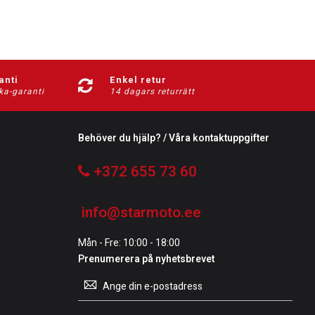
anti
Enkel retur
ka-garanti
14 dagars returrätt
Behöver du hjälp? / Våra kontaktuppgifter
+372 655 73 60
info@starmoto.ee
Mån - Fre: 10:00 - 18:00
Prenumerera på nyhetsbrevet
Prenumerera
på
vårt
nyhetsbrev: