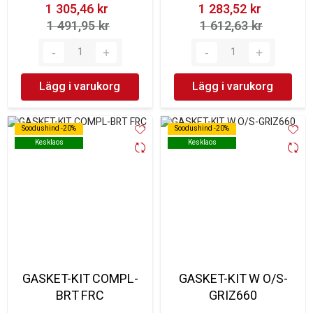
1 305,46 kr‎
1 283,52 kr‎
1 491,95 kr‎
1 612,63 kr‎
Lägg i varukorg
Lägg i varukorg
Soodushind -20%
Soodushind -20%
Soodushind -20%
Soodushind -20%
Kesklaos
Kesklaos
Kesklaos
Kesklaos
GASKET-KIT COMPL-
GASKET-KIT W O/S-
BRT FRC
GRIZ660