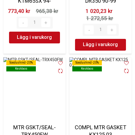
KTM65SX 94-
DR350 90-99
773,40 kr‎
965,38 kr‎
1 020,23 kr‎
1 272,55 kr‎
Lägg i varukorg
Lägg i varukorg
Soodushind -20%
Soodushind -20%
Soodushind -20%
Soodushind -20%
Kesklaos
Kesklaos
Kesklaos
Kesklaos
MTR GSKT/SEAL-
COMPL MTR GASKET
TRX450FW
KX125 03