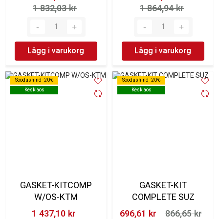
1 832,03 kr‎
1 864,94 kr‎
Lägg i varukorg
Lägg i varukorg
Soodushind -20%
Soodushind -20%
Soodushind -20%
Soodushind -20%
Kesklaos
Kesklaos
Kesklaos
Kesklaos
GASKET-KITCOMP
GASKET-KIT
W/OS-KTM
COMPLETE SUZ
1 437,10 kr‎
696,61 kr‎
866,65 kr‎