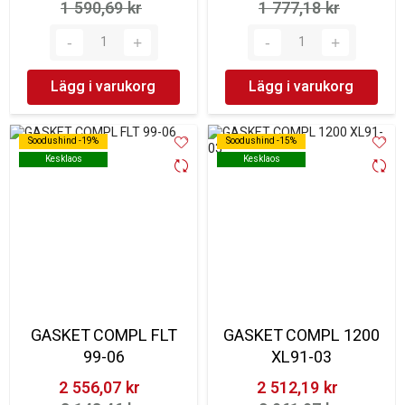
1 590,69 kr‎
1 777,18 kr‎
Lägg i varukorg
Lägg i varukorg
Soodushind -19%
Soodushind -19%
Soodushind -15%
Soodushind -15%
Kesklaos
Kesklaos
Kesklaos
Kesklaos
GASKET COMPL FLT
GASKET COMPL 1200
99-06
XL91-03
2 556,07 kr‎
2 512,19 kr‎