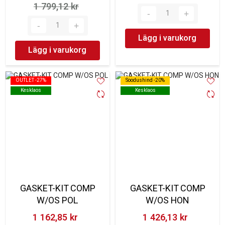
1 799,12 kr‎
Lägg i varukorg
Lägg i varukorg
OUTLET -27%
OUTLET -27%
Soodushind -20%
Soodushind -20%
Kesklaos
Kesklaos
Kesklaos
Kesklaos
GASKET-KIT COMP
GASKET-KIT COMP
W/OS POL
W/OS HON
1 162,85 kr‎
1 426,13 kr‎