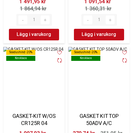
1 491,95 kr‎
1 091,54 kr‎
1 864,94 kr‎
1 360,31 kr‎
Lägg i varukorg
Lägg i varukorg
Soodushind -20%
Soodushind -20%
Soodushind -20%
Soodushind -20%
Kesklaos
Kesklaos
Kesklaos
Kesklaos
GASKET-KIT W/OS
GASKET KIT TOP
CR125R 04
50ADV A/C