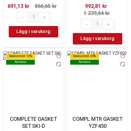
691,13 kr‎
866,65 kr‎
992,81 kr‎
1 239,64 kr‎
Lägg i varukorg
Lägg i varukorg
Soodushind -12%
Soodushind -12%
Soodushind -20%
Soodushind -20%
Kesklaos
Kesklaos
Kesklaos
Kesklaos
COMPLETE GASKET
COMPL MTR GASKET
SET SKI-D
YZF450