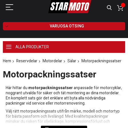
VARUOSA OTSING
ALLA PRODUKTER
Hem
Reservdelar
Motordelar
Sälar
Motorpackningssatser
Motorpackningssatser
Här hittar du
motorpackningssatser
anpassade för motorcyklar,
noggrant utvalda för säker och tät montering av dina motordelar.
En komplett sats gör det enklare att byta alla nödvändiga
packningar vid service eller motorrenovering.
Välj rätt motorpackningssats utifrån märke, modell och motortyp
för bästa passform och livslängd. Med kvalitetspackningar
minskar du risken för oljeläckage, kompressionsförlust och
onödigt slitage.