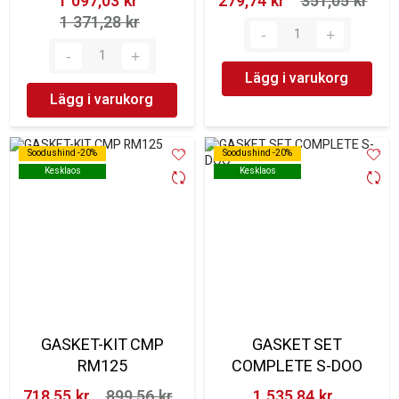
1 097,03 kr‎
279,74 kr‎
351,05 kr‎
1 371,28 kr‎
Lägg i varukorg
Lägg i varukorg
Soodushind -20%
Soodushind -20%
Soodushind -20%
Soodushind -20%
Kesklaos
Kesklaos
Kesklaos
Kesklaos
GASKET-KIT CMP
GASKET SET
RM125
COMPLETE S-DOO
718,55 kr‎
899,56 kr‎
1 535,84 kr‎