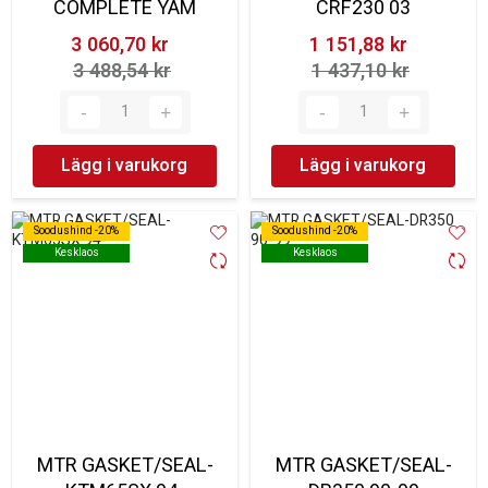
COMPLETE YAM
CRF230 03
3 060,70 kr‎
1 151,88 kr‎
3 488,54 kr‎
1 437,10 kr‎
Lägg i varukorg
Lägg i varukorg
Soodushind -20%
Soodushind -20%
Soodushind -20%
Soodushind -20%
Kesklaos
Kesklaos
Kesklaos
Kesklaos
MTR GASKET/SEAL-
MTR GASKET/SEAL-