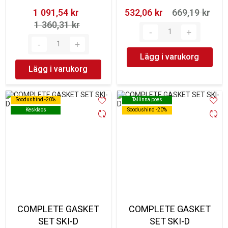
1 091,54 kr‎
532,06 kr‎
669,19 kr‎
1 360,31 kr‎
Lägg i varukorg
Lägg i varukorg
Soodushind -20%
Soodushind -20%
Tallinna poes
Tallinna poes
Kesklaos
Kesklaos
Soodushind -20%
Soodushind -20%
COMPLETE GASKET
COMPLETE GASKET
SET SKI-D
SET SKI-D