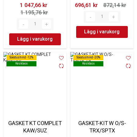
1 047,66 kr‎
696,61 kr‎
872,14 kr‎
1 195,76 kr‎
Lägg i varukorg
Lägg i varukorg
Soodushind -12%
Soodushind -12%
Soodushind -20%
Soodushind -20%
Kesklaos
Kesklaos
Kesklaos
Kesklaos
GASKET KT COMPLET
GASKET-KIT W O/S-
KAW/SUZ
TRX/SPTX