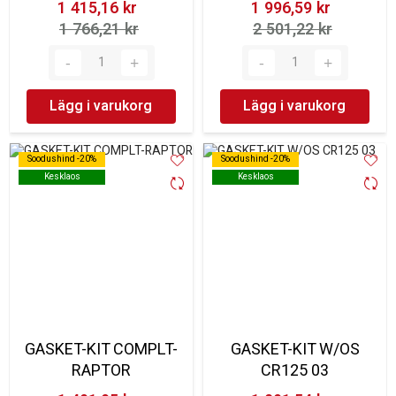
1 415,16 kr‎
1 996,59 kr‎
1 766,21 kr‎
2 501,22 kr‎
Lägg i varukorg
Lägg i varukorg
Soodushind -20%
Soodushind -20%
Soodushind -20%
Soodushind -20%
Kesklaos
Kesklaos
Kesklaos
Kesklaos
GASKET-KIT COMPLT-
GASKET-KIT W/OS
RAPTOR
CR125 03