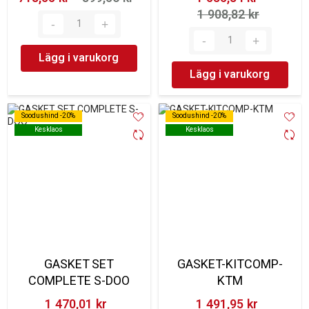
1 908,82 kr‎
Lägg i varukorg
Lägg i varukorg
Soodushind -20%
Soodushind -20%
Soodushind -20%
Soodushind -20%
Kesklaos
Kesklaos
Kesklaos
Kesklaos
GASKET SET
GASKET-KITCOMP-
COMPLETE S-DOO
KTM
1 470,01 kr‎
1 491,95 kr‎