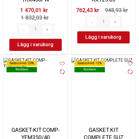
1 470,01 kr‎
762,43 kr‎
948,93 kr‎
1 832,03 kr‎
Lägg i varukorg
Lägg i varukorg
Soodushind -20%
Soodushind -20%
Soodushind -12%
Soodushind -12%
Kesklaos
Kesklaos
Kesklaos
Kesklaos
GASKET-KIT COMP-
GASKET KIT
YFM350/40
COMPLETE SUZ