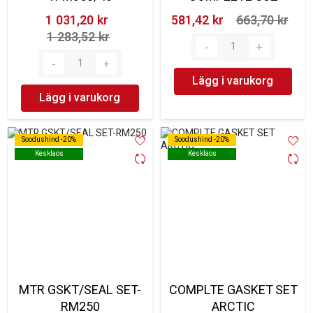
1 031,20 kr‎
581,42 kr‎
663,70 kr‎
1 283,52 kr‎
Lägg i varukorg
Lägg i varukorg
Soodushind -20%
Soodushind -20%
Soodushind -20%
Soodushind -20%
Kesklaos
Kesklaos
Kesklaos
Kesklaos
MTR GSKT/SEAL SET-
COMPLTE GASKET SET
RM250
ARCTIC