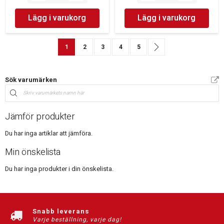
Lägg i varukorg
Lägg i varukorg
Sida
You're currently reading page
Sida
Sida
Sida
Sida
Sida
Nästa
1
2
3
4
5
Sök varumärken
Jämför produkter
Du har inga artiklar att jämföra.
Min önskelista
Du har inga produkter i din önskelista.
Snabb leverans
Varje beställning, varje dag!