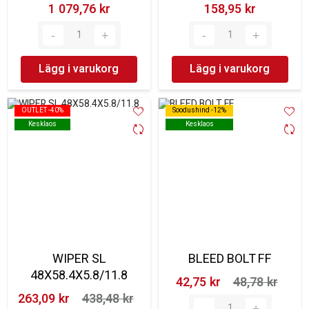
1 079,76 kr‎
158,95 kr‎
Lägg i varukorg
Lägg i varukorg
OUTLET -40%
OUTLET -40%
Soodushind -12%
Soodushind -12%
Kesklaos
Kesklaos
Kesklaos
Kesklaos
WIPER SL
BLEED BOLT FF
48X58.4X5.8/11.8
42,75 kr‎
48,78 kr‎
263,09 kr‎
438,48 kr‎