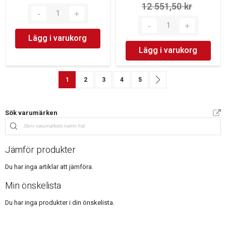
12 551,50 kr‎
Lägg i varukorg
Lägg i varukorg
Sida
You're currently reading page
Sida
Sida
Sida
Sida
Sida
Nästa
1
2
3
4
5
Sök varumärken
Jämför produkter
Du har inga artiklar att jämföra.
Min önskelista
Du har inga produkter i din önskelista.