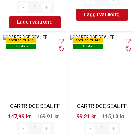
Lägg i varukorg
Lägg i varukorg
Soodushind -13%
Soodushind -13%
Soodushind -14%
Soodushind -14%
Kesklaos
Kesklaos
Kesklaos
Kesklaos
CARTRIDGE SEAL FF
CARTRIDGE SEAL FF
147,99 kr‎
169,91 kr‎
99,21 kr‎
115,10 kr‎