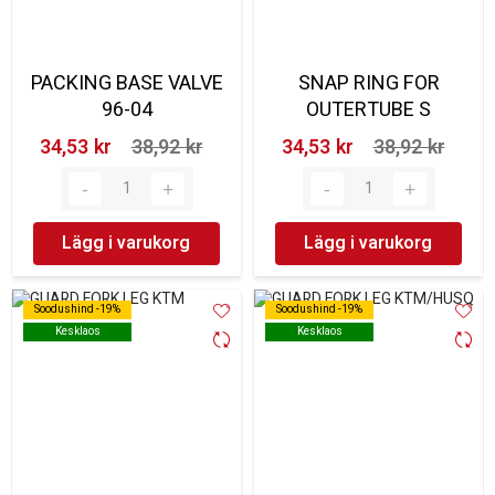
PACKING BASE VALVE
SNAP RING FOR
96-04
OUTERTUBE S
34,53 kr‎
38,92 kr‎
34,53 kr‎
38,92 kr‎
Lägg i varukorg
Lägg i varukorg
Soodushind -19%
Soodushind -19%
Soodushind -19%
Soodushind -19%
Kesklaos
Kesklaos
Kesklaos
Kesklaos