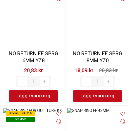
NO RETURN FF SPRG
NO RETURN FF SPRG
6MM YZ8
8MM YZ0
20,83 kr‎
18,09 kr‎
20,83 kr‎
Lägg i varukorg
Lägg i varukorg
Soodushind -11%
Soodushind -11%
Kesklaos
Kesklaos