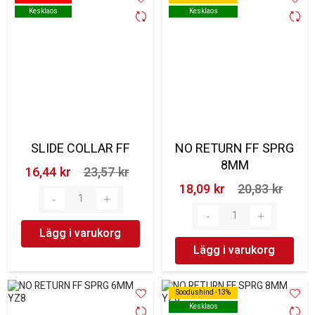
Kesklaos
Kesklaos
Kesklaos
Kesklaos
SLIDE COLLAR FF
NO RETURN FF SPRG
8MM
16,44 kr‎
23,57 kr‎
18,09 kr‎
20,83 kr‎
Lägg i varukorg
Lägg i varukorg
Soodushind -13%
Soodushind -13%
Kesklaos
Kesklaos