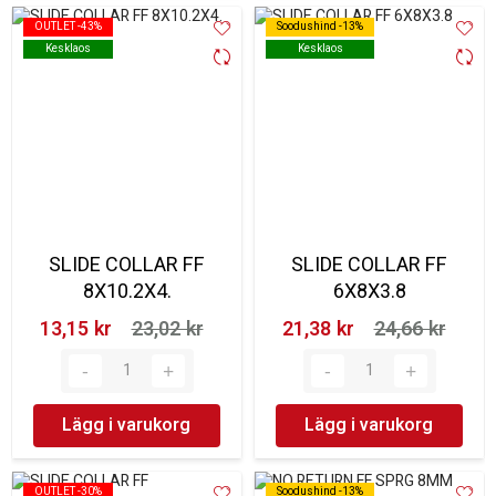
OUTLET -43%
OUTLET -43%
Soodushind -13%
Soodushind -13%
Kesklaos
Kesklaos
Kesklaos
Kesklaos
SLIDE COLLAR FF
SLIDE COLLAR FF
8X10.2X4.
6X8X3.8
13,15 kr‎
23,02 kr‎
21,38 kr‎
24,66 kr‎
Lägg i varukorg
Lägg i varukorg
OUTLET -30%
OUTLET -30%
Soodushind -13%
Soodushind -13%