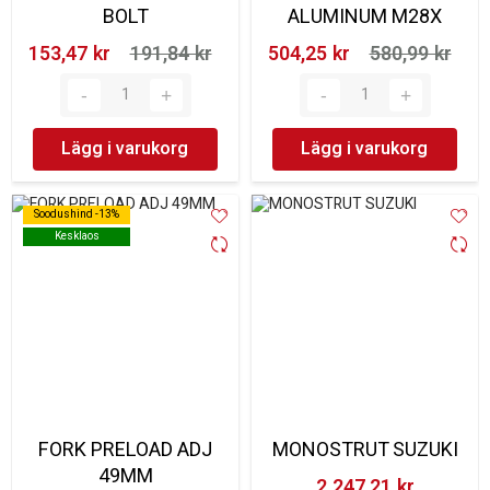
BOLT
ALUMINUM M28X
153,47 kr‎
191,84 kr‎
504,25 kr‎
580,99 kr‎
Lägg i varukorg
Lägg i varukorg
Soodushind -13%
Soodushind -13%
Kesklaos
Kesklaos
FORK PRELOAD ADJ
MONOSTRUT SUZUKI
49MM
2 247,21 kr‎