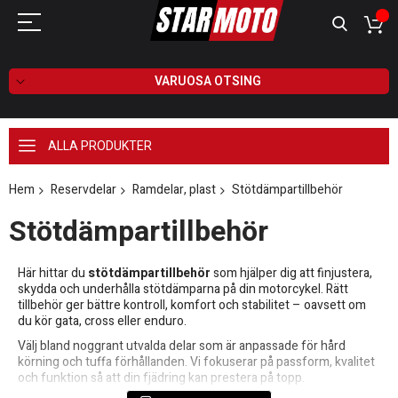
VARUOSA OTSING
ALLA PRODUKTER
Hem
Reservdelar
Ramdelar, plast
Stötdämpartillbehör
Stötdämpartillbehör
Här hittar du
stötdämpartillbehör
som hjälper dig att finjustera,
skydda och underhålla stötdämparna på din motorcykel. Rätt
tillbehör ger bättre kontroll, komfort och stabilitet – oavsett om
du kör gata, cross eller enduro.
Välj bland noggrant utvalda delar som är anpassade för hård
körning och tuffa förhållanden. Vi fokuserar på passform, kvalitet
och funktion så att din fjädring kan prestera på topp.