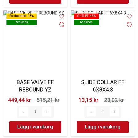
Soodushind -13%
Soodushind -13%
OUTLET -43%
OUTLET -43%
Kesklaos
Kesklaos
Kesklaos
Kesklaos
BASE VALVE FF
SLIDE COLLAR FF
REBOUND YZ
6X8X4.3
449,44 kr‎
515,21 kr‎
13,15 kr‎
23,02 kr‎
Lägg i varukorg
Lägg i varukorg