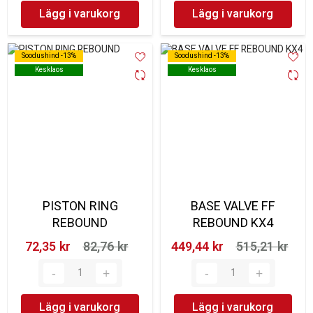
Lägg i varukorg
Lägg i varukorg
Soodushind -13%
Soodushind -13%
Soodushind -13%
Soodushind -13%
Kesklaos
Kesklaos
Kesklaos
Kesklaos
PISTON RING
BASE VALVE FF
REBOUND
REBOUND KX4
72,35 kr‎
82,76 kr‎
449,44 kr‎
515,21 kr‎
Lägg i varukorg
Lägg i varukorg