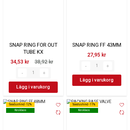
SNAP RING FOR OUT
SNAP RING FF 43MM
TUBE KX
27,95 kr‎
34,53 kr‎
38,92 kr‎
Lägg i varukorg
Lägg i varukorg
Soodushind -12%
Soodushind -12%
Soodushind -11%
Soodushind -11%
Kesklaos
Kesklaos
Kesklaos
Kesklaos