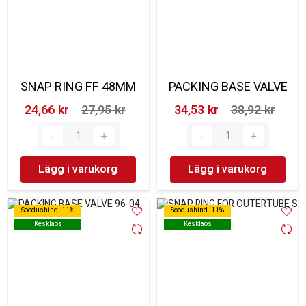
SNAP RING FF 48MM
PACKING BASE VALVE
24,66 kr‎
27,95 kr‎
34,53 kr‎
38,92 kr‎
Lägg i varukorg
Lägg i varukorg
Soodushind -11%
Soodushind -11%
Soodushind -11%
Soodushind -11%
Kesklaos
Kesklaos
Kesklaos
Kesklaos