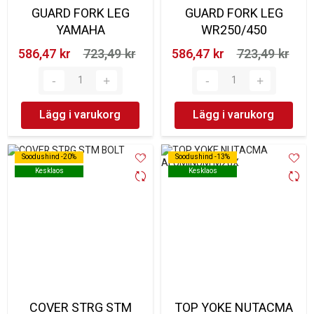
GUARD FORK LEG
GUARD FORK LEG
YAMAHA
WR250/450
586,47 kr‎
723,49 kr‎
586,47 kr‎
723,49 kr‎
Lägg i varukorg
Lägg i varukorg
Soodushind -20%
Soodushind -20%
Soodushind -13%
Soodushind -13%
Kesklaos
Kesklaos
Kesklaos
Kesklaos
COVER STRG STM
TOP YOKE NUTACMA