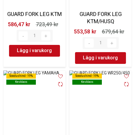
GUARD FORK LEG KTM
GUARD FORK LEG
KTM/HUSQ
586,47 kr‎
723,49 kr‎
553,58 kr‎
679,64 kr‎
Lägg i varukorg
Lägg i varukorg
Soodushind -19%
Soodushind -19%
Soodushind -19%
Soodushind -19%
Kesklaos
Kesklaos
Kesklaos
Kesklaos