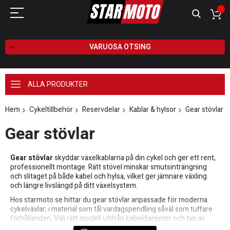
VARUOSA OTSING
ALLA PRODUKTER
Hem
Cykeltillbehör
Reservdelar
Kablar & hylsor
Gear stövlar
Gear stövlar
Gear stövlar
skyddar växelkablarna på din cykel och ger ett rent,
professionellt montage. Rätt stövel minskar smutsinträngning
och slitaget på både kabel och hylsa, vilket ger jämnare växling
och längre livslängd på ditt växelsystem.
Hos starmoto.se hittar du gear stövlar anpassade för moderna
cykelväxlar, i material som tål vardagspendling såväl som tuffare
förhållanden. Välj rätt modell utifrån kabeldiameter och typ av
hylsa för bästa passform.