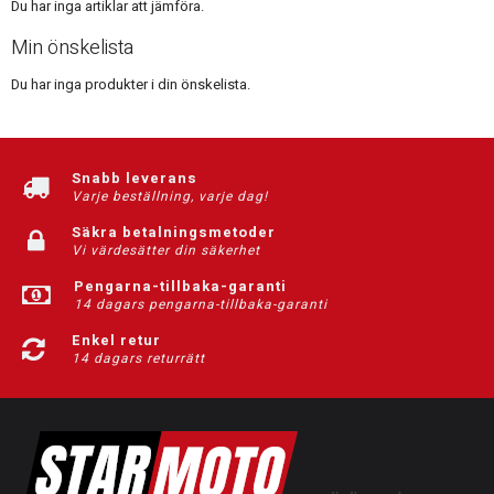
Du har inga artiklar att jämföra.
Min önskelista
Du har inga produkter i din önskelista.
Snabb leverans
Varje beställning, varje dag!
Säkra betalningsmetoder
Vi värdesätter din säkerhet
Pengarna-tillbaka-garanti
14 dagars pengarna-tillbaka-garanti
Enkel retur
14 dagars returrätt