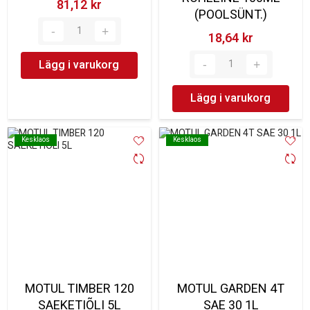
81,12 kr‎
(POOLSÜNT.)
18,64 kr‎
Lägg i varukorg
Lägg i varukorg
Kesklaos
Kesklaos
Kesklaos
Kesklaos
MOTUL TIMBER 120
MOTUL GARDEN 4T
SAEKETIÕLI 5L
SAE 30 1L