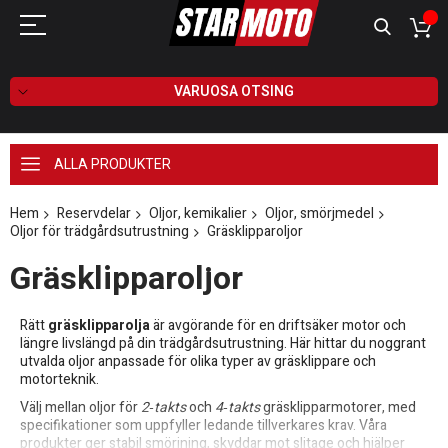
VARUOSA OTSING
ALLA PRODUKTER
Hem
Reservdelar
Oljor, kemikalier
Oljor, smörjmedel
Oljor för trädgårdsutrustning
Gräsklipparoljor
Gräsklipparoljor
Rätt
gräsklipparolja
är avgörande för en driftsäker motor och
längre livslängd på din trädgårdsutrustning. Här hittar du noggrant
utvalda oljor anpassade för olika typer av gräsklippare och
motorteknik.
Välj mellan oljor för
2‑takts
och
4‑takts
gräsklipparmotorer, med
specifikationer som uppfyller ledande tillverkares krav. Våra
produkter ger stabil smörjning, skyddar mot slitage och hjälper