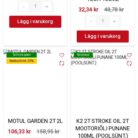
32,34 kr‎
48,78 kr‎
Lägg i varukorg
Lägg i varukorg
Tallinna poes
Tallinna poes
Kesklaos
Kesklaos
Soodushind -33%
Soodushind -33%
MOTUL GARDEN 2T 2L
K2 2T STROKE OIL 2T
MOOTORIÕLI PUNANE
106,33 kr‎
158,95 kr‎
100ML (POOLSÜNT.)