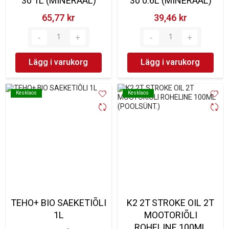
30 1L (MINERAAL)
30 0.6L (MINERAAL)
65,77 kr‎
39,46 kr‎
Lägg i varukorg
Lägg i varukorg
Kesklaos
Kesklaos
Kesklaos
Kesklaos
TEHO+ BIO SAEKETIÕLI
K2 2T STROKE OIL 2T
1L
MOOTORIÕLI
ROHELINE 100ML