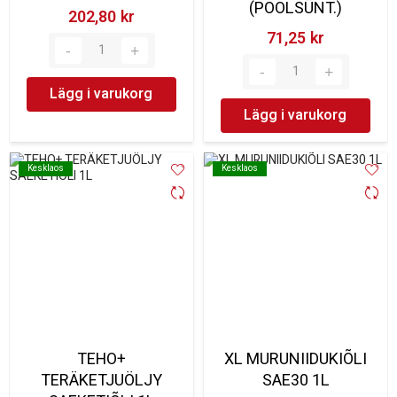
(POOLSÜNT.)
202,80 kr‎
71,25 kr‎
Lägg i varukorg
Lägg i varukorg
Kesklaos
Kesklaos
Kesklaos
Kesklaos
TEHO+
XL MURUNIIDUKIÕLI
TERÄKETJUÖLJY
SAE30 1L