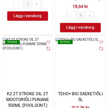
18,64 kr‎
Lägg i varukorg
Lägg i varukorg
Kesklaos
Kesklaos
Kesklaos
Kesklaos
K2 2T STROKE OIL 2T
TEHO+ BIO SAEKETIÕLI
MOOTORIÕLI PUNANE
5L
500ML (POOLSÜNT.)
213,76 kr‎