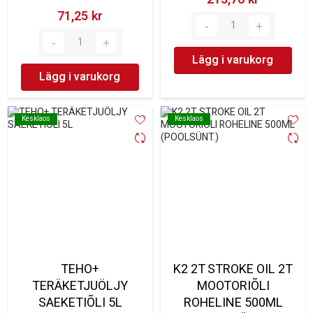
71,25 kr‎
Lägg i varukorg
Lägg i varukorg
Kesklaos
Kesklaos
Kesklaos
Kesklaos
TEHO+
K2 2T STROKE OIL 2T
TERÄKETJUÖLJY
MOOTORIÕLI
SAEKETIÕLI 5L
ROHELINE 500ML