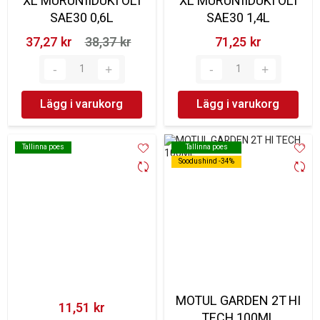
XL MURUNIIDUKI ÕLI
XL MURUNIIDUKI ÕLI
SAE30 0,6L
SAE30 1,4L
37,27 kr‎
38,37 kr‎
71,25 kr‎
Lägg i varukorg
Lägg i varukorg
Tallinna poes
Tallinna poes
Tallinna poes
Tallinna poes
Soodushind -34%
Soodushind -34%
MOTUL GARDEN 2T HI
11,51 kr‎
TECH 100ML