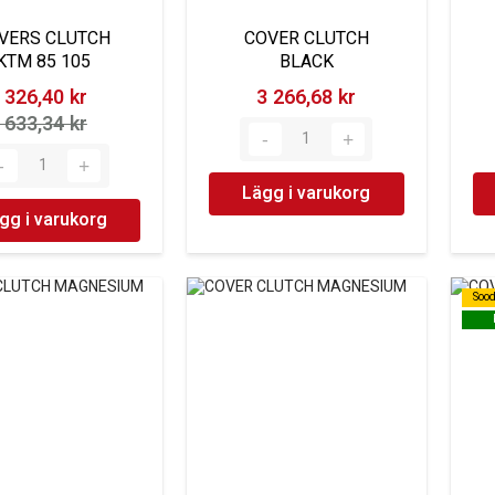
VERS CLUTCH
COVER CLUTCH
KTM 85 105
BLACK
 326,40 kr‎
3 266,68 kr‎
 633,34 kr‎
Lägg i varukorg
gg i varukorg
Soo
Soo