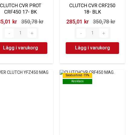
CLUTCH CVR PROT
CLUTCH CVR CRF250
CRF450 17- BK
18- BLK
5,01 kr‎
350,78 kr‎
285,01 kr‎
350,78 kr‎
Lägg i varukorg
Lägg i varukorg
Soodushind -19%
Soodushind -19%
Kesklaos
Kesklaos