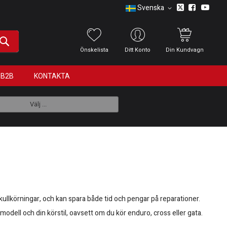
Svenska
Önskelista
Ditt Konto
Din Kundvagn
B2B
KONTAKTA
Välj ...
kullkörningar, och kan spara både tid och pengar på reparationer.
modell och din körstil, oavsett om du kör enduro, cross eller gata.