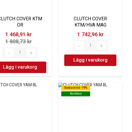
CLUTCH COVER KTM
CLUTCH COVER
OR
KTM/HVA MAG
1 468,91 kr‎
1 742,96 kr‎
1 808,73 kr‎
Lägg i varukorg
Lägg i varukorg
Soodushind -19%
Soodushind -19%
Kesklaos
Kesklaos