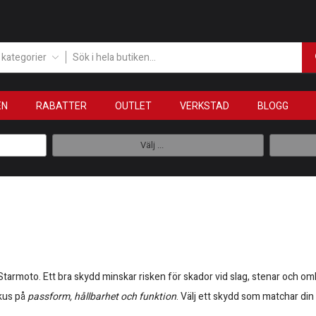
a kategorier
EN
RABATTER
OUTLET
VERKSTAD
BLOGG
Välj ...
Starmoto. Ett bra skydd minskar risken för skador vid slag, stenar och om
okus på
passform, hållbarhet och funktion
. Välj ett skydd som matchar din 