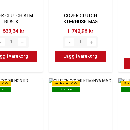
ER CLUTCH KTM
COVER CLUTCH
BLACK
KTM/HUSB MAG
1 633,34 kr‎
1 742,96 kr‎
gg i varukorg
Lägg i varukorg
d -19%
d -19%
Soodushind -19%
Soodushind -19%
Soo
Soo
os
os
Kesklaos
Kesklaos