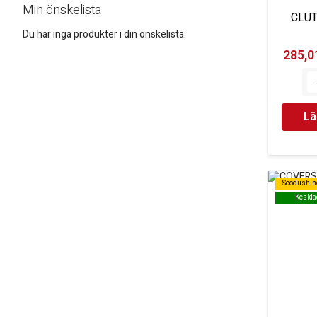
Min önskelista
CLUT
Du har inga produkter i din önskelista.
285,01
Lä
Soodushin
Soodushin
Keskla
Keskla