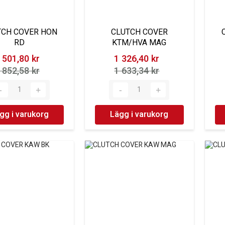
TCH COVER HON
CLUTCH COVER
RD
KTM/HVA MAG
 501,80 kr‎
1 326,40 kr‎
 852,58 kr‎
1 633,34 kr‎
gg i varukorg
Lägg i varukorg