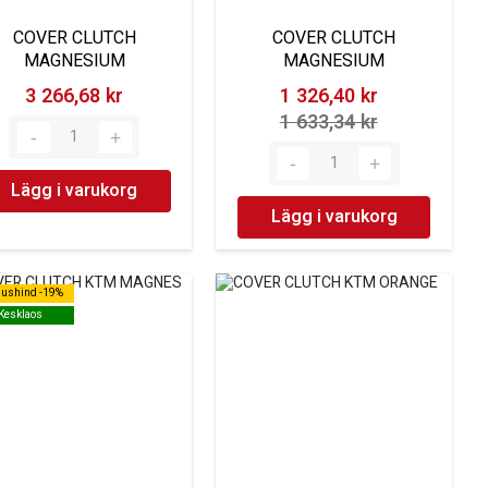
COVER CLUTCH
COVER CLUTCH
MAGNESIUM
MAGNESIUM
3 266,68 kr‎
1 326,40 kr‎
1 633,34 kr‎
Lägg i varukorg
Lägg i varukorg
dushind -19%
dushind -19%
Kesklaos
Kesklaos