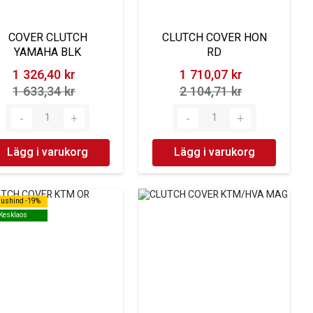
COVER CLUTCH
CLUTCH COVER HON
YAMAHA BLK
RD
1 326,40 kr‎
1 710,07 kr‎
1 633,34 kr‎
2 104,71 kr‎
Lägg i varukorg
Lägg i varukorg
dushind -19%
dushind -19%
Kesklaos
Kesklaos