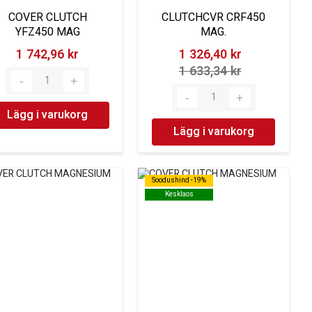
COVER CLUTCH
CLUTCHCVR CRF450
YFZ450 MAG
MAG.
1 742,96 kr‎
1 326,40 kr‎
1 633,34 kr‎
Lägg i varukorg
Lägg i varukorg
Soodushind -19%
Soodushind -19%
Kesklaos
Kesklaos