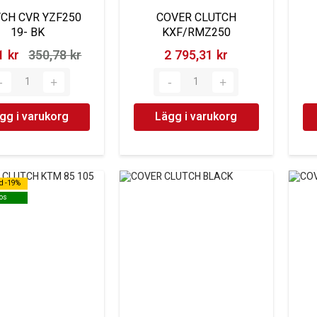
CH CVR YZF250
COVER CLUTCH
19- BK
KXF/RMZ250
 kr‎
350,78 kr‎
2 795,31 kr‎
gg i varukorg
Lägg i varukorg
d -19%
d -19%
os
os