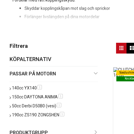
Fördelar med rätt kopplingsskydd:
Skyddar kopplingskåpan mot slag och sprickor
Förlänger livslängden på dina motordelar
Ger ett mer robust intryck av din motorcykel
Filtrera efter märke och modell för att snabbt hitta rätt kopplin
Vis
Filtrera
Rutn
so
KÖPALTERNATIV
PASSAR PÅ MOTORN
Soodushin
Soodushin
Keskla
Keskla
140cc YX140
produkt
1
150cc DAYTONA ANIMA
produkt
1
50cc Derbi D50B0 (vesi)
produkt
1
190cc ZS190 ZONGSHEN
produkt
1
PRODUKTGRUPP