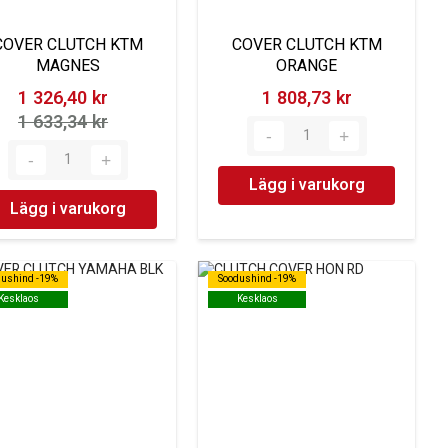
COVER CLUTCH KTM
COVER CLUTCH KTM
MAGNES
ORANGE
1 326,40 kr‎
1 808,73 kr‎
1 633,34 kr‎
Lägg i varukorg
Lägg i varukorg
dushind -19%
dushind -19%
Soodushind -19%
Soodushind -19%
Kesklaos
Kesklaos
Kesklaos
Kesklaos