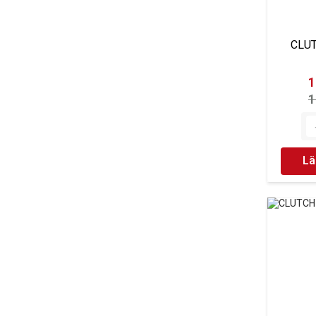
CLU
1
1
Lä