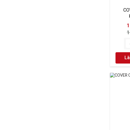
CO
1
1
Lä