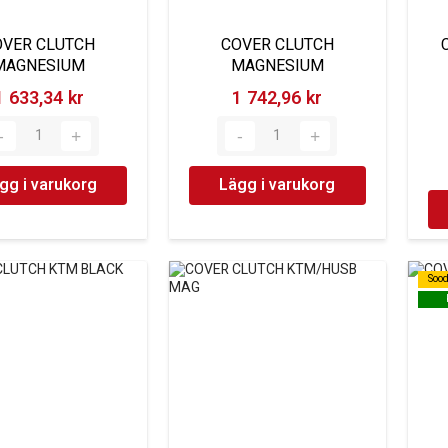
OVER CLUTCH
COVER CLUTCH
MAGNESIUM
MAGNESIUM
1 633,34 kr‎
1 742,96 kr‎
gg i varukorg
Lägg i varukorg
Soo
Soo