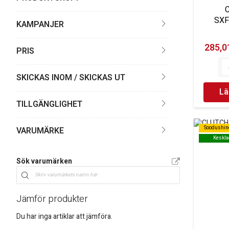
SXF
KAMPANJER
285,01
PRIS
SKICKAS INOM / SKICKAS UT
Lä
TILLGÄNGLIGHET
Soodushin
Soodushin
VARUMÄRKE
Keskla
Keskla
Sök varumärken
Jämför produkter
Du har inga artiklar att jämföra.