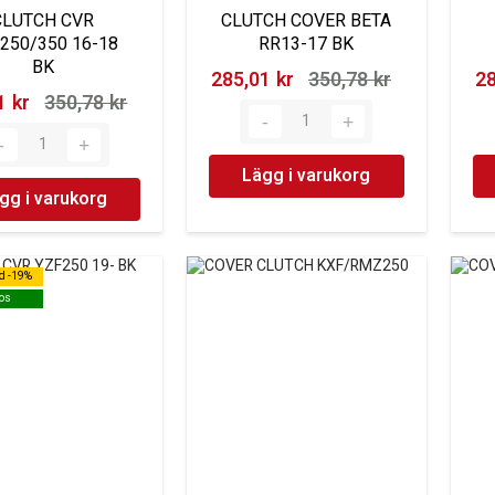
CLUTCH CVR
CLUTCH COVER BETA
250/350 16-18
RR13-17 BK
BK
285,01 kr‎
350,78 kr‎
28
 kr‎
350,78 kr‎
Lägg i varukorg
gg i varukorg
d -19%
d -19%
os
os