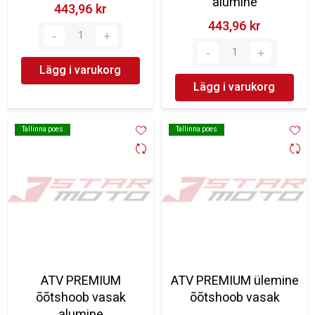
alumine
443,96 kr‎
443,96 kr‎
Lägg i varukorg
Lägg i varukorg
Tallinna poes
Tallinna poes
Tallinna poes
Tallinna poes
ATV PREMIUM
ATV PREMIUM ülemine
õõtshoob vasak
õõtshoob vasak
alumine