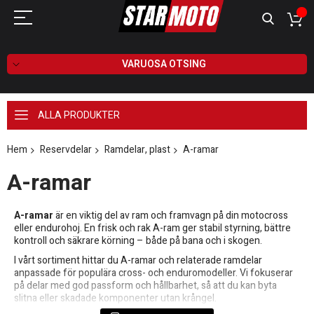
VARUOSA OTSING
ALLA PRODUKTER
Hem
Reservdelar
Ramdelar, plast
A-ramar
A-ramar
A-ramar
är en viktig del av ram och framvagn på din motocross
eller endurohoj. En frisk och rak A-ram ger stabil styrning, bättre
kontroll och säkrare körning – både på bana och i skogen.
I vårt sortiment hittar du A-ramar och relaterade ramdelar
anpassade för populära cross- och enduromodeller. Vi fokuserar
på delar med god passform och hållbarhet, så att du kan byta
slitna eller skadade komponenter utan krångel.