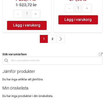
1 523,72 kr‎
Lägg i varukorg
Lägg i varukorg
Sida
You're currently reading page
Sida
Sida
Nästa
1
2
Sök varumärken
Jämför produkter
Du har inga artiklar att jämföra.
Min önskelista
Du har inga produkter i din önskelista.