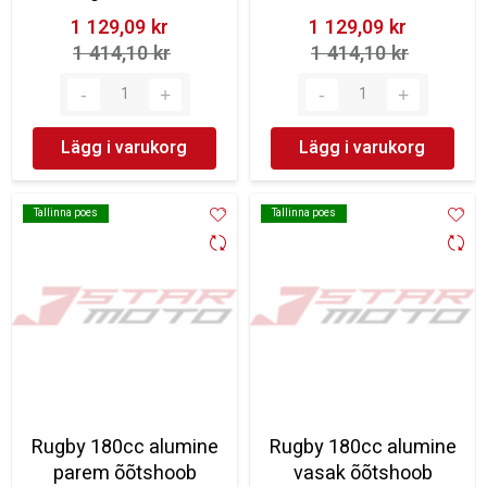
1 129,09 kr‎
1 129,09 kr‎
1 414,10 kr‎
1 414,10 kr‎
Lägg i varukorg
Lägg i varukorg
Tallinna poes
Tallinna poes
Tallinna poes
Tallinna poes
Rugby 180cc alumine
Rugby 180cc alumine
parem õõtshoob
vasak õõtshoob