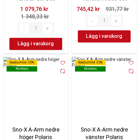
1 079,76 kr‎
745,42 kr‎
931,77 kr‎
1 348,33 kr‎
Lägg i varukorg
Lägg i varukorg
Soodushind -20%
Soodushind -20%
Soodushind -20%
Soodushind -20%
Kesklaos
Kesklaos
Kesklaos
Kesklaos
Sno-X A-Arm nedre
Sno-X A-Arm nedre
höger Polaris
vänster Polaris