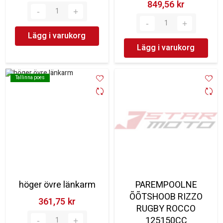
849,56 kr‎
Lägg i varukorg
Lägg i varukorg
Tallinna poes
Tallinna poes
höger övre länkarm
PAREMPOOLNE
ÕÕTSHOOB RIZZO
361,75 kr‎
RUGBY ROCCO
125150CC