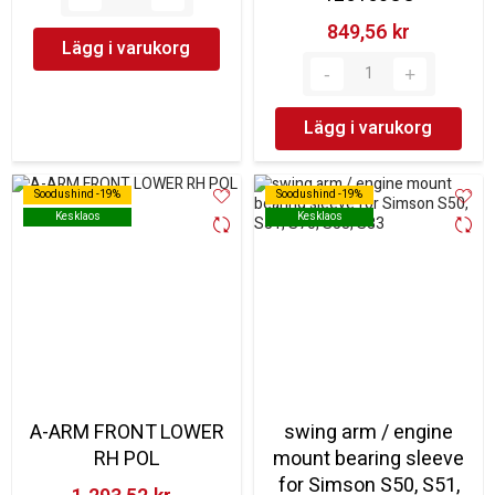
849,56 kr‎
Lägg i varukorg
Lägg i varukorg
Soodushind -19%
Soodushind -19%
Soodushind -19%
Soodushind -19%
Kesklaos
Kesklaos
Kesklaos
Kesklaos
A-ARM FRONT LOWER
swing arm / engine
RH POL
mount bearing sleeve
for Simson S50, S51,