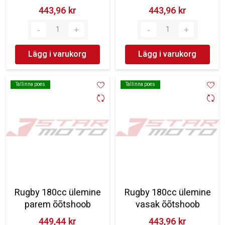
443,96 kr‎
443,96 kr‎
Lägg i varukorg
Lägg i varukorg
Tallinna poes
Tallinna poes
Tallinna poes
Tallinna poes
Rugby 180cc ülemine
Rugby 180cc ülemine
parem õõtshoob
vasak õõtshoob
449,44 kr‎
443,96 kr‎