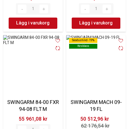
Lägg i varukorg
Lägg i varukorg
Soodushind -19%
Soodushind -19%
Kesklaos
Kesklaos
SWINGARM 84-00 FXR
SWINGARM MACH 09-
94-08 FLT M
19 FL
55 961,08 kr‎
50 512,96 kr‎
62 176,54 kr‎