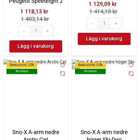
Peugeot Speedfight 2
1 129,09 kr‎
1 118,13 kr‎
1 414,10 kr‎
1 403,14 kr‎
Lägg i varukorg
Lägg i varukorg
Soodushind -20%
Soodushind -20%
Soodushind -20%
Soodushind -20%
Kesklaos
Kesklaos
Kesklaos
Kesklaos
Sno-X A-arm nedre
Sno-X A-arm nedre
Arctic Cat
höger Ski-Doo