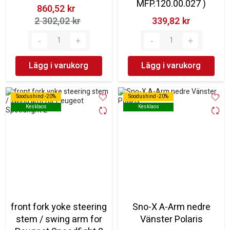
MFP.120.00.027 )
860,52 kr‎
2 302,02 kr‎
339,82 kr‎
Lägg i varukorg
Lägg i varukorg
Soodushind -20%
Soodushind -20%
Soodushind -20%
Soodushind -20%
Kesklaos
Kesklaos
Kesklaos
Kesklaos
front fork yoke steering
Sno-X A-Arm nedre
stem / swing arm for
Vänster Polaris