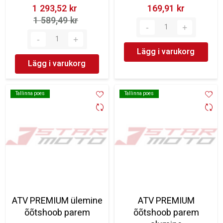
1 293,52 kr‎
169,91 kr‎
1 589,49 kr‎
Lägg i varukorg
Lägg i varukorg
Tallinna poes
Tallinna poes
Tallinna poes
Tallinna poes
ATV PREMIUM ülemine
ATV PREMIUM
õõtshoob parem
õõtshoob parem