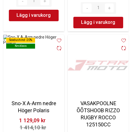
Lägg i varukorg
Lägg i varukorg
Soodushind -20%
Soodushind -20%
Kesklaos
Kesklaos
Sno-X A-Arm nedre
VASAKPOOLNE
Höger Polaris
ÕÕTSHOOB RIZZO
RUGBY ROCCO
1 129,09 kr‎
125150CC
1 414,10 kr‎