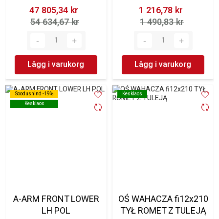
47 805,34 kr‎
1 216,78 kr‎
54 634,67 kr‎
1 490,83 kr‎
Lägg i varukorg
Lägg i varukorg
Soodushind -19%
Soodushind -19%
Kesklaos
Kesklaos
Kesklaos
Kesklaos
A-ARM FRONT LOWER
OŚ WAHACZA fi12x210
LH POL
TYŁ ROMET Z TULEJĄ