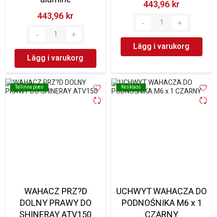
443,96 kr‎
443,96 kr‎
Lägg i varukorg
Lägg i varukorg
Tallinna poes
Tallinna poes
Kesklaos
Kesklaos
WAHACZ PRZ?D
UCHWYT WAHACZA DO
DOLNY PRAWY DO
PODNOŚNIKA M6 x 1
SHINERAY ATV150
CZARNY