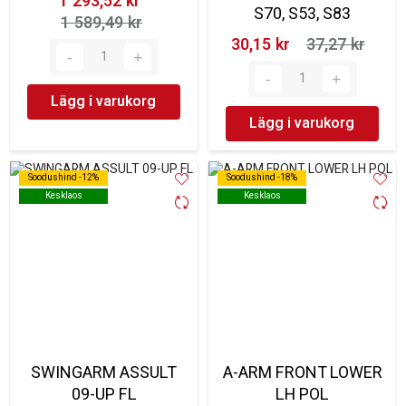
1 293,52 kr‎
S70, S53, S83
1 589,49 kr‎
30,15 kr‎
37,27 kr‎
Lägg i varukorg
Lägg i varukorg
Soodushind -12%
Soodushind -12%
Soodushind -18%
Soodushind -18%
Kesklaos
Kesklaos
Kesklaos
Kesklaos
SWINGARM ASSULT
A-ARM FRONT LOWER
09-UP FL
LH POL