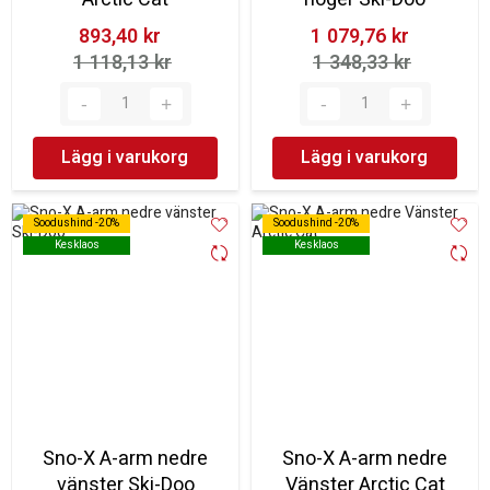
893,40 kr‎
1 079,76 kr‎
1 118,13 kr‎
1 348,33 kr‎
Lägg i varukorg
Lägg i varukorg
Soodushind -20%
Soodushind -20%
Soodushind -20%
Soodushind -20%
Kesklaos
Kesklaos
Kesklaos
Kesklaos
Sno-X A-arm nedre
Sno-X A-arm nedre
vänster Ski-Doo
Vänster Arctic Cat