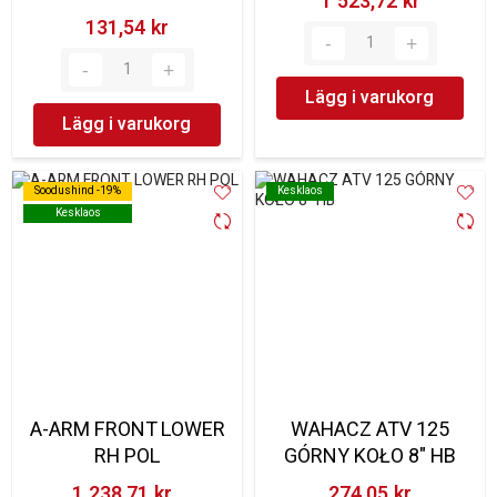
1 523,72 kr‎
131,54 kr‎
Lägg i varukorg
Lägg i varukorg
Soodushind -19%
Soodushind -19%
Kesklaos
Kesklaos
Kesklaos
Kesklaos
A-ARM FRONT LOWER
WAHACZ ATV 125
RH POL
GÓRNY KOŁO 8" HB
1 238,71 kr‎
274,05 kr‎