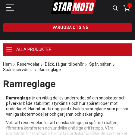
VARUOSA OTSING
ALLA PRODUKTER
Hem
Reservdelar
Däck, fälgar, tillbehör
Spår, bälten
Spårreservdelar
Ramreglage
Ramreglage
Ramreglage
är en viktig del av underredet på din snöskoter och
påverkar både stabilitet, styrkänsla och hur spåret löper mot
underlaget. Här hittar du noggrant utvalda ramreglage som passar
vanliga skotermodeller och ger jämn och säker gång.
Välj rätt reservdelar för att minska slitage på spår och bälten,
förbättra komforten och undvika onödiga driftstopp. Våra
produkter är framtagna för tuffa nordiska förhållanden och enkel