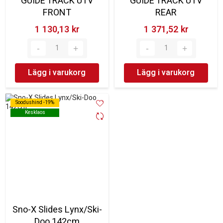
GUIDE TRACK UTV
GUIDE TRACK UTV
FRONT
REAR
1 130,13 kr‎
1 371,52 kr‎
Lägg i varukorg
Lägg i varukorg
Soodushind -19%
Soodushind -19%
Kesklaos
Kesklaos
Sno-X Slides Lynx/Ski-
Doo 142cm