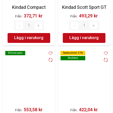
Kindad Compact
Kindad Scott Sport GT
372,71 kr‎
493,29 kr‎
Från
Från
Lägg i varukorg
Lägg i varukorg
Tallinna poes
Tallinna poes
Soodushind -21%
Soodushind -21%
Kesklaos
Kesklaos
553,58 kr‎
422,04 kr‎
Från
Från