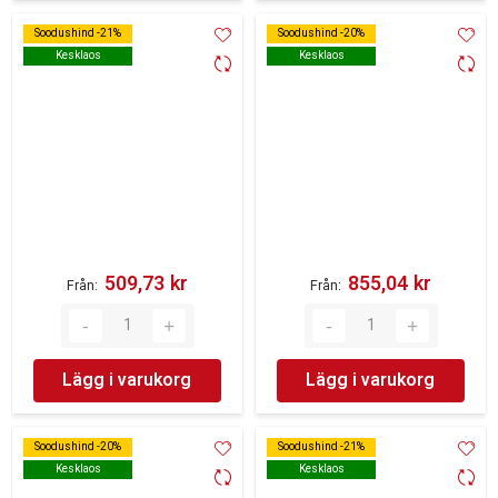
Soodushind -21%
Soodushind -21%
Soodushind -20%
Soodushind -20%
Kesklaos
Kesklaos
Kesklaos
Kesklaos
509,73 kr‎
855,04 kr‎
Från
Från
Lägg i varukorg
Lägg i varukorg
Soodushind -20%
Soodushind -20%
Soodushind -21%
Soodushind -21%
Kesklaos
Kesklaos
Kesklaos
Kesklaos