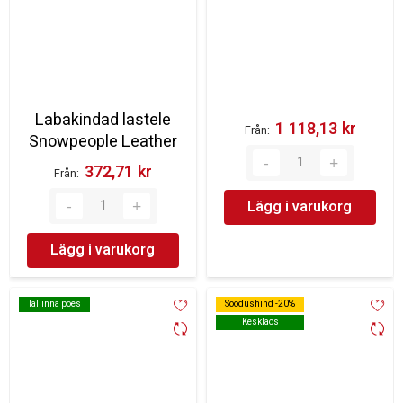
Labakindad lastele
1 118,13 kr‎
Från
Snowpeople Leather
372,71 kr‎
Från
Lägg i varukorg
Lägg i varukorg
Tallinna poes
Tallinna poes
Soodushind -20%
Soodushind -20%
Kesklaos
Kesklaos