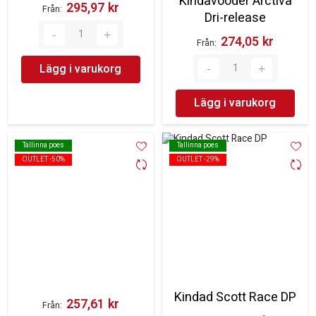
Kindavooder Arctiva
295,97 kr‎
Från
Dri-release
274,05 kr‎
Från
Lägg i varukorg
Lägg i varukorg
Tallinna poes
Tallinna poes
Tallinna poes
Tallinna poes
OUTLET -50%
OUTLET -50%
OUTLET -29%
OUTLET -29%
Kindad Scott Race DP
257,61 kr‎
Från