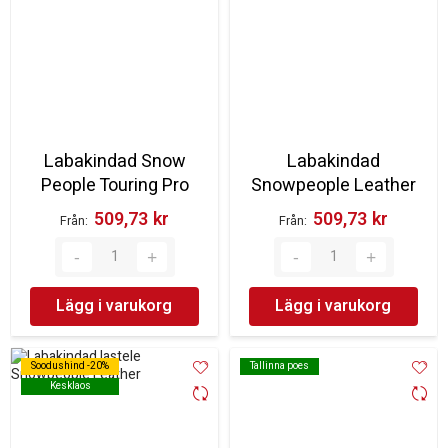
Labakindad Snow
Labakindad
People Touring Pro
Snowpeople Leather
509,73 kr‎
509,73 kr‎
Från
Från
Lägg i varukorg
Lägg i varukorg
Soodushind -20%
Soodushind -20%
Tallinna poes
Tallinna poes
Kesklaos
Kesklaos