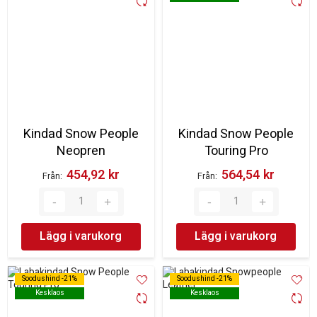
Kindad Snow People
Kindad Snow People
Neopren
Touring Pro
454,92 kr‎
564,54 kr‎
Från
Från
Lägg i varukorg
Lägg i varukorg
Soodushind -21%
Soodushind -21%
Soodushind -21%
Soodushind -21%
Kesklaos
Kesklaos
Kesklaos
Kesklaos