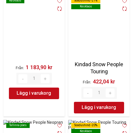
Kesklaos
Kesklaos
Soodushind -21%
Soodushind -21%
Kesklaos
Kesklaos
Kindad Snow People
1 183,90 kr‎
Från
Touring
422,04 kr‎
Från
Lägg i varukorg
Lägg i varukorg
Tallinna poes
Tallinna poes
Soodushind -20%
Soodushind -20%
Kesklaos
Kesklaos