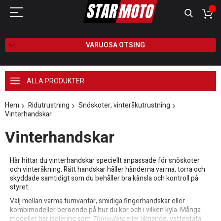
VARUOSA OTSING
ALLA PRODUKTER
Hem
Ridutrustning
Snöskoter, vinteråkutrustning
Vinterhandskar
Vinterhandskar
Här hittar du vinterhandskar speciellt anpassade för snöskoter
och vinteråkning. Rätt handskar håller händerna varma, torra och
skyddade samtidigt som du behåller bra känsla och kontroll på
styret.
Välj mellan varma tumvantar, smidiga fingerhandskar eller
kombimodeller beroende på hur du kör och i vilken kyla. Många
modeller har isolering som
Thinsulate
eller liknande, vattentäta