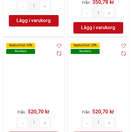
350,78 kr‎
Från
Lägg i varukorg
Lägg i varukorg
Soodushind -20%
Soodushind -20%
Soodushind -20%
Soodushind -20%
Kesklaos
Kesklaos
Kesklaos
Kesklaos
520,70 kr‎
520,70 kr‎
Från
Från