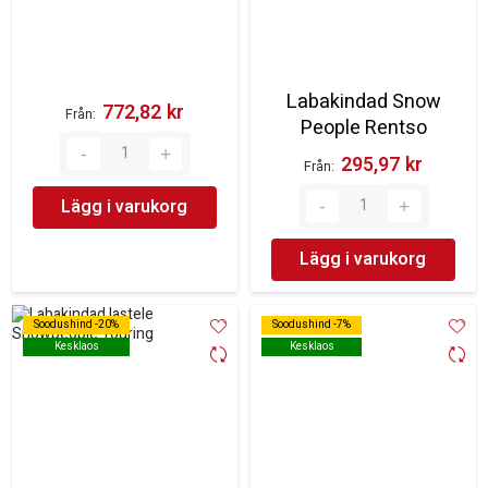
Labakindad Snow
772,82 kr‎
Från
People Rentso
295,97 kr‎
Från
Lägg i varukorg
Lägg i varukorg
Soodushind -20%
Soodushind -20%
Soodushind -7%
Soodushind -7%
Kesklaos
Kesklaos
Kesklaos
Kesklaos