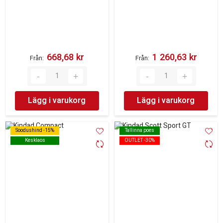
668,68 kr‎
1 260,63 kr‎
Från
Från
Lägg i varukorg
Lägg i varukorg
Soodushind -15%
Soodushind -15%
Tallinna poes
Tallinna poes
Kesklaos
Kesklaos
OUTLET -30%
OUTLET -30%