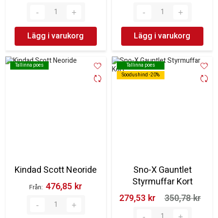
Lägg i varukorg
Lägg i varukorg
Tallinna poes
Tallinna poes
Tallinna poes
Tallinna poes
Soodushind -20%
Soodushind -20%
Kindad Scott Neoride
Sno-X Gauntlet
Styrmuffar Kort
476,85 kr‎
Från
279,53 kr‎
350,78 kr‎