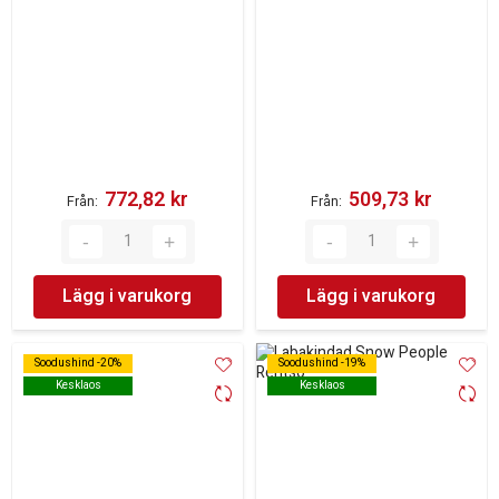
772,82 kr‎
509,73 kr‎
Från
Från
Lägg i varukorg
Lägg i varukorg
Soodushind -20%
Soodushind -20%
Soodushind -19%
Soodushind -19%
Kesklaos
Kesklaos
Kesklaos
Kesklaos