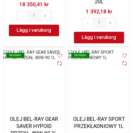
20L
18 350,41 kr‎
1 392,18 kr‎
Lägg i varukorg
Lägg i varukorg
Kesklaos
Kesklaos
Kesklaos
Kesklaos
OLEJ BEL-RAY GEAR
OLEJ BEL-RAY SPORT
SAVER HYPOID
PRZEKŁADNIOWY 1L