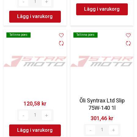
Lägg i varukorg
Lägg i varukorg
Tallinna poes
Tallinna poes
Tallinna poes
Tallinna poes
Õli Syntrax Ltd Slip
120,58 kr‎
75W-140 1l
301,46 kr‎
Lägg i varukorg