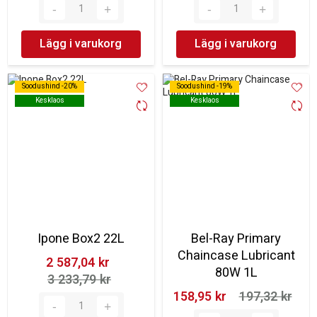
Lägg i varukorg
Lägg i varukorg
Soodushind -20%
Soodushind -20%
Soodushind -19%
Soodushind -19%
Kesklaos
Kesklaos
Kesklaos
Kesklaos
Ipone Box2 22L
Bel-Ray Primary
Chaincase Lubricant
2 587,04 kr‎
80W 1L
3 233,79 kr‎
158,95 kr‎
197,32 kr‎