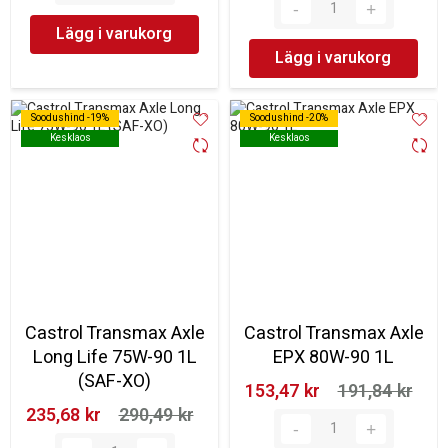
Lägg i varukorg
Lägg i varukorg
Soodushind -19%
Soodushind -19%
Soodushind -20%
Soodushind -20%
Kesklaos
Kesklaos
Kesklaos
Kesklaos
Castrol Transmax Axle
Castrol Transmax Axle
Long Life 75W-90 1L
EPX 80W-90 1L
(SAF-XO)
153,47 kr‎
191,84 kr‎
235,68 kr‎
290,49 kr‎