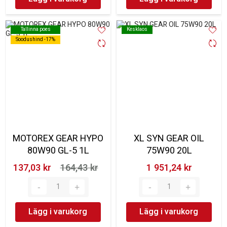
Tallinna poes
Tallinna poes
Kesklaos
Kesklaos
Soodushind -17%
Soodushind -17%
MOTOREX GEAR HYPO
XL SYN GEAR OIL
80W90 GL-5 1L
75W90 20L
137,03 kr‎
164,43 kr‎
1 951,24 kr‎
Lägg i varukorg
Lägg i varukorg