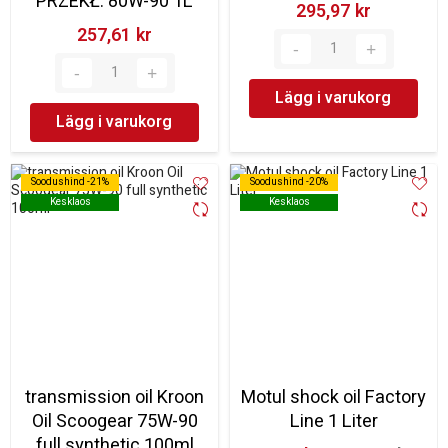
PRZEKŁ. 80W-90 1L
295,97 kr‎
257,61 kr‎
Lägg i varukorg
Lägg i varukorg
Soodushind -21%
Soodushind -21%
Soodushind -20%
Soodushind -20%
Kesklaos
Kesklaos
Kesklaos
Kesklaos
transmission oil Kroon
Motul shock oil Factory
Oil Scoogear 75W-90
Line 1 Liter
full synthetic 100ml