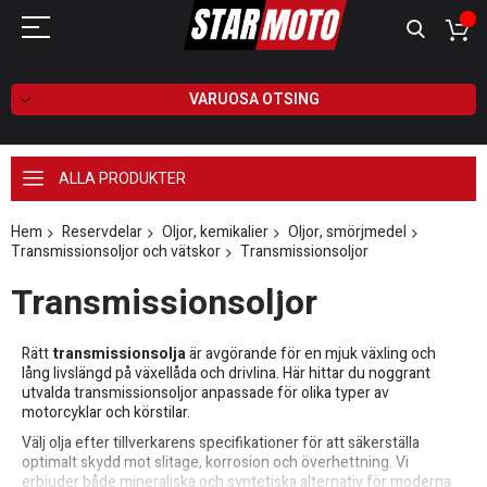
VARUOSA OTSING
ALLA PRODUKTER
Hem
Reservdelar
Oljor, kemikalier
Oljor, smörjmedel
Transmissionsoljor och vätskor
Transmissionsoljor
Transmissionsoljor
Rätt
transmissionsolja
är avgörande för en mjuk växling och
lång livslängd på växellåda och drivlina. Här hittar du noggrant
utvalda transmissionsoljor anpassade för olika typer av
motorcyklar och körstilar.
Välj olja efter tillverkarens specifikationer för att säkerställa
optimalt skydd mot slitage, korrosion och överhettning. Vi
erbjuder både mineraliska och syntetiska alternativ för moderna