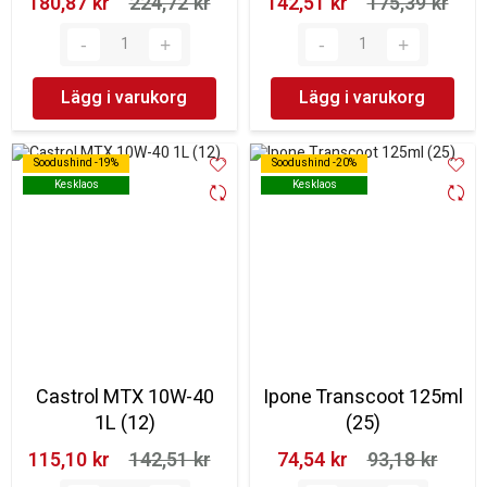
180,87 kr‎
224,72 kr‎
142,51 kr‎
175,39 kr‎
Lägg i varukorg
Lägg i varukorg
Soodushind -19%
Soodushind -19%
Soodushind -20%
Soodushind -20%
Kesklaos
Kesklaos
Kesklaos
Kesklaos
Castrol MTX 10W-40
Ipone Transcoot 125ml
1L (12)
(25)
115,10 kr‎
142,51 kr‎
74,54 kr‎
93,18 kr‎