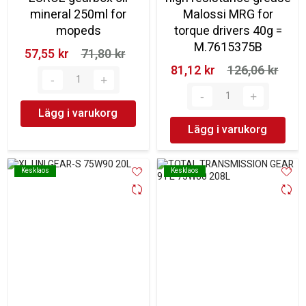
mineral 250ml for
Malossi MRG for
mopeds
torque drivers 40g =
M.7615375B
57,55 kr‎
71,80 kr‎
81,12 kr‎
126,06 kr‎
Lägg i varukorg
Lägg i varukorg
Kesklaos
Kesklaos
Kesklaos
Kesklaos