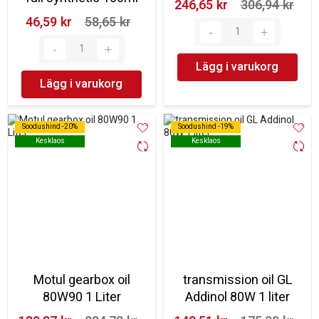
246,65 kr‎
306,94 kr‎
46,59 kr‎
58,65 kr‎
Lägg i varukorg
Lägg i varukorg
Soodushind -20%
Soodushind -20%
Soodushind -19%
Soodushind -19%
Kesklaos
Kesklaos
Kesklaos
Kesklaos
Motul gearbox oil
transmission oil GL
80W90 1 Liter
Addinol 80W 1 liter