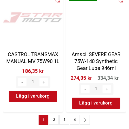
CASTROL TRANSMAX
Amsoil SEVERE GEAR
MANUAL MV 75W90 1L
75W-140 Synthetic
Gear Lube 946ml
186,35 kr‎
274,05 kr‎
334,34 kr‎
Lägg i varukorg
Lägg i varukorg
Sida
You're currently reading page
Sida
Sida
Sida
Sida
Nästa
1
2
3
4