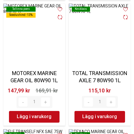
Tallinna poes
Tallinna poes
Kesklaos
Kesklaos
Soodushind -13%
Soodushind -13%
MOTOREX MARINE
TOTAL TRANSMISSION
GEAR OIL 80W90 1L
AXLE 7 80W90 1L
147,99 kr‎
169,91 kr‎
115,10 kr‎
Lägg i varukorg
Lägg i varukorg