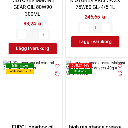
MOTOREX MARINE
MOTOREX PRISMA ZX
GEAR OIL 80W90
75W80 GL-4/5 1L
300ML
246,65 kr‎
88,24 kr‎
Lägg i varukorg
Lägg i varukorg
Tallinna poes
Tallinna poes
OUTLET -36%
OUTLET -36%
Soodushind -20%
Soodushind -20%
Kesklaos
Kesklaos
EUROL gearbox oil
high resistance grease