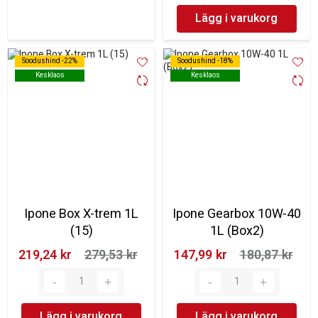
Lägg i varukorg
Soodushind -22%
Soodushind -22%
Soodushind -18%
Soodushind -18%
Kesklaos
Kesklaos
Kesklaos
Kesklaos
Ipone Box X-trem 1L
Ipone Gearbox 10W-40
(15)
1L (Box2)
219,24 kr‎
279,53 kr‎
147,99 kr‎
180,87 kr‎
Lägg i varukorg
Lägg i varukorg