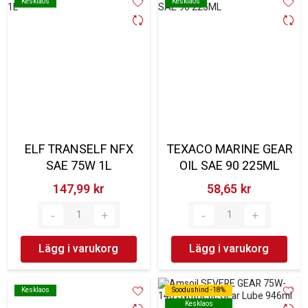
Kesklaos
Kesklaos
Kesklaos
Kesklaos
ELF TRANSELF NFX
TEXACO MARINE GEAR
SAE 75W 1L
OIL SAE 90 225ML
147,99 kr‎
58,65 kr‎
Lägg i varukorg
Lägg i varukorg
Kesklaos
Kesklaos
Soodushind -18%
Soodushind -18%
Kesklaos
Kesklaos