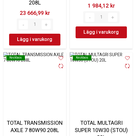
208L
1 984,12 kr‎
23 666,99 kr‎
Lägg i varukorg
Lägg i varukorg
Kesklaos
Kesklaos
Kesklaos
Kesklaos
TOTAL TRANSMISSION
TOTAL MULTAGRI
AXLE 7 80W90 208L
SUPER 10W30 (STOU)