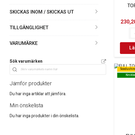
TO
SKICKAS INOM / SKICKAS UT
230,20
TILLGÄNGLIGHET
VARUMÄRKE
Lä
Sök varumärken
Soodushin
Soodushin
Keskla
Keskla
Jämför produkter
Du har inga artiklar att jämföra.
Min önskelista
Du har inga produkter i din önskelista.