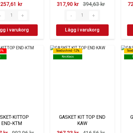
257,61 kr‎
317,90 kr‎
394,63 kr‎
72
gg i varukorg
Lägg i varukorg
29%
29%
Soodushind -12%
Soodushind -12%
Soo
Soo
s
s
Kesklaos
Kesklaos
SKET-KITTOP
GASKET KIT TOP END
END-KTM
KAW