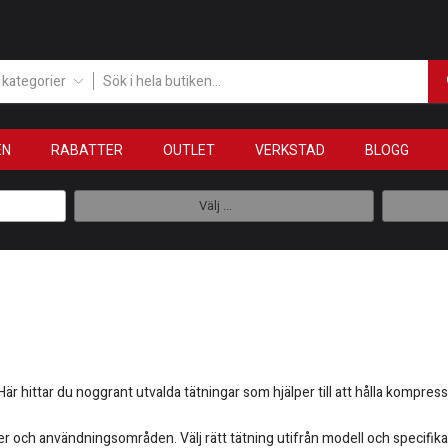
a kategorier
EN
RABATTER
OUTLET
VERKSTAD
BLOGG
Välj ...
Här hittar du noggrant utvalda tätningar som hjälper till att hålla kompre
r och användningsområden. Välj rätt tätning utifrån modell och specifikat