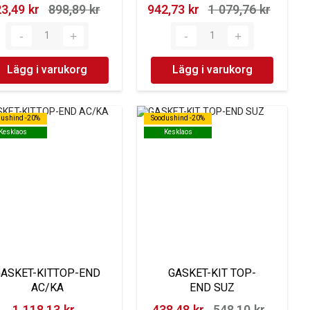
3,49 kr‎
898,89 kr‎
942,73 kr‎
1 079,76 kr‎
Lägg i varukorg
Lägg i varukorg
dushind -20%
dushind -20%
Soodushind -20%
Soodushind -20%
Kesklaos
Kesklaos
Kesklaos
Kesklaos
GASKET-KITTOP-END
GASKET-KIT TOP-
AC/KA
END SUZ