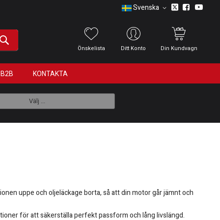
Svenska
Önskelista
Ditt Konto
Din Kundvagn
B2B
KONTAKTA
Välj ...
ssionen uppe och oljeläckage borta, så att din motor går jämnt och
ioner för att säkerställa perfekt passform och lång livslängd.