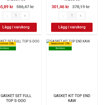
5,89 kr‎
586,47 kr‎
301,46 kr‎
378,19 kr‎
Lägg i varukorg
Lägg i varukorg
dushind -20%
dushind -20%
Soodushind -13%
Soodushind -13%
Kesklaos
Kesklaos
Kesklaos
Kesklaos
GASKET SET FULL
GASKET KIT TOP END
TOP S-DOO
KAW