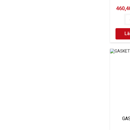
460,40
Lä
GAS