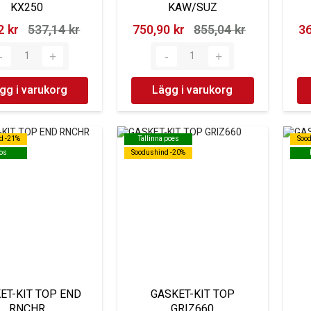
KX250
KAW/SUZ
 kr‎
537,14 kr‎
750,90 kr‎
855,04 kr‎
36
gg i varukorg
Lägg i varukorg
d -21%
d -21%
Tallinna poes
Tallinna poes
Soo
Soo
os
os
Soodushind -20%
Soodushind -20%
ET-KIT TOP END
GASKET-KIT TOP
RNCHR
GRIZ660