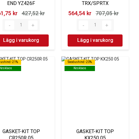
END YZ426F
TRX/SPRTX
1,75 kr‎
427,52 kr‎
564,54 kr‎
707,05 kr‎
Lägg i varukorg
Lägg i varukorg
dushind -21%
dushind -21%
Soodushind -20%
Soodushind -20%
Kesklaos
Kesklaos
Kesklaos
Kesklaos
GASKET-KIT TOP
GASKET-KIT TOP
CR250R 05
KX250 05