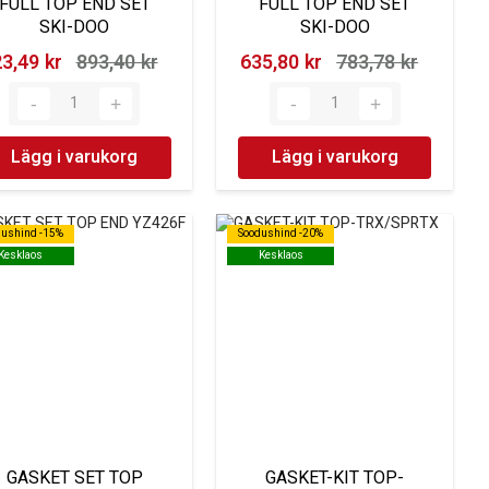
FULL TOP END SET
FULL TOP END SET
SKI-DOO
SKI-DOO
3,49 kr‎
893,40 kr‎
635,80 kr‎
783,78 kr‎
Lägg i varukorg
Lägg i varukorg
dushind -15%
dushind -15%
Soodushind -20%
Soodushind -20%
Kesklaos
Kesklaos
Kesklaos
Kesklaos
GASKET SET TOP
GASKET-KIT TOP-