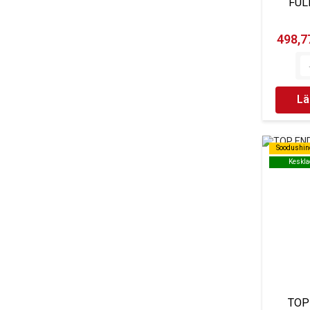
FUL
498,77
Lä
Soodushin
Soodushin
Keskla
Keskla
TOP