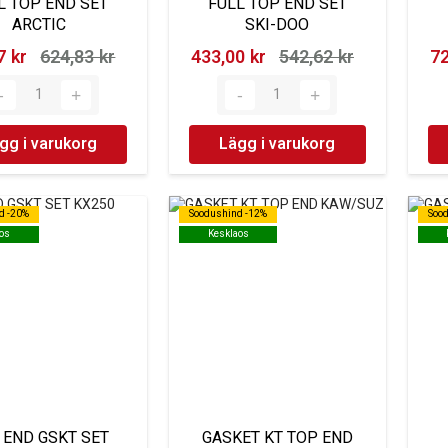
L TOP END SET
FULL TOP END SET
ARCTIC
SKI-DOO
 kr‎
624,83 kr‎
433,00 kr‎
542,62 kr‎
72
gg i varukorg
Lägg i varukorg
d -20%
d -20%
Soodushind -12%
Soodushind -12%
Soo
Soo
os
os
Kesklaos
Kesklaos
 END GSKT SET
GASKET KT TOP END