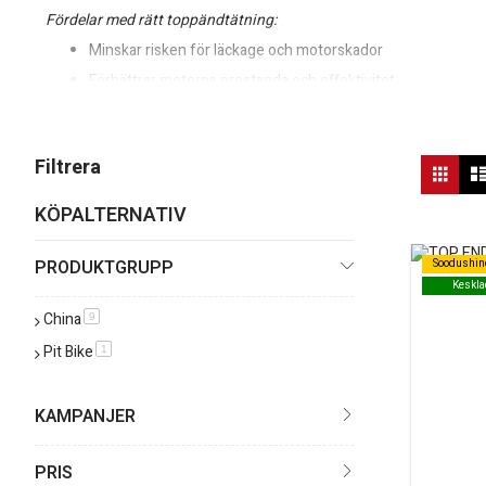
Fördelar med rätt toppändtätning:
Minskar risken för läckage och motorskador
Förbättrar motorns prestanda och effektivitet
Bidrar till lägre underhållskostnader
Behöver du hjälp att välja rätt del bland våra motordelar och sälar
Vis
Filtrera
Rutn
so
KÖPALTERNATIV
PRODUKTGRUPP
Soodushin
Soodushin
Keskla
Keskla
China
produkt
9
Pit Bike
produkt
1
KAMPANJER
PRIS