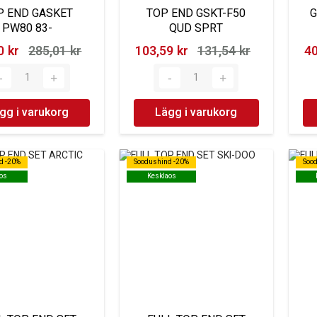
P END GASKET
TOP END GSKT-F50
G
PW80 83-
QUD SPRT
 kr‎
285,01 kr‎
103,59 kr‎
131,54 kr‎
40
gg i varukorg
Lägg i varukorg
d -20%
d -20%
Soodushind -20%
Soodushind -20%
Soo
Soo
os
os
Kesklaos
Kesklaos