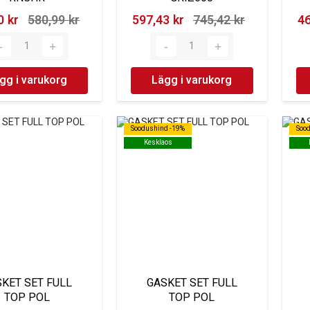
 kr‎
580,99 kr‎
597,43 kr‎
745,42 kr‎
46
gg i varukorg
Lägg i varukorg
Soodushind -19%
Soodushind -19%
Soo
Soo
Kesklaos
Kesklaos
KET SET FULL
GASKET SET FULL
TOP POL
TOP POL