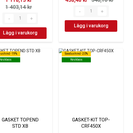
1 118,13 kr‎
438,48 kr‎
548,10 kr‎
1 403,14 kr‎
Lägg i varukorg
Lägg i varukorg
dushind -19%
dushind -19%
Soodushind -20%
Soodushind -20%
Kesklaos
Kesklaos
Kesklaos
Kesklaos
GASKET TOPEND
GASKET-KIT TOP-
STD XB
CRF450X