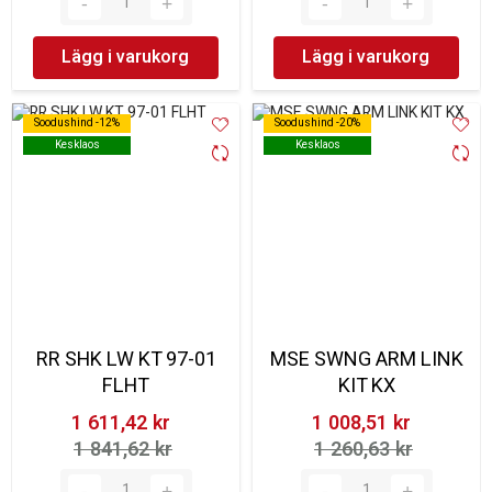
Lägg i varukorg
Lägg i varukorg
Soodushind -12%
Soodushind -12%
Soodushind -20%
Soodushind -20%
Kesklaos
Kesklaos
Kesklaos
Kesklaos
RR SHK LW KT 97-01
MSE SWNG ARM LINK
FLHT
KIT KX
1 611,42 kr‎
1 008,51 kr‎
1 841,62 kr‎
1 260,63 kr‎