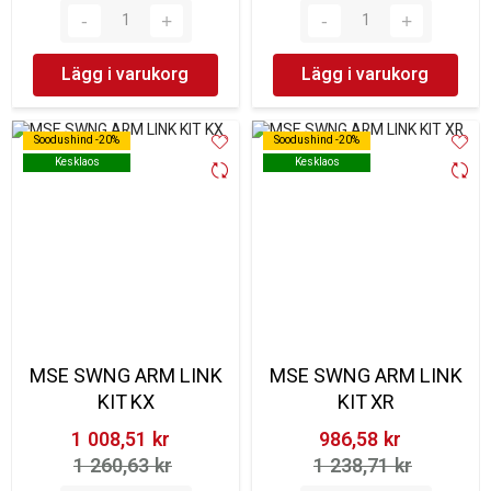
Lägg i varukorg
Lägg i varukorg
Soodushind -20%
Soodushind -20%
Soodushind -20%
Soodushind -20%
Kesklaos
Kesklaos
Kesklaos
Kesklaos
MSE SWNG ARM LINK
MSE SWNG ARM LINK
KIT KX
KIT XR
1 008,51 kr‎
986,58 kr‎
1 260,63 kr‎
1 238,71 kr‎