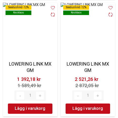
Soodushind -12%
Soodushind -12%
Soodushind -12%
Soodushind -12%
Kesklaos
Kesklaos
Kesklaos
Kesklaos
LOWERING LINK MX
LOWERING LINK MX
GM
GM
1 392,18 kr‎
2 521,26 kr‎
1 589,49 kr‎
2 872,05 kr‎
Lägg i varukorg
Lägg i varukorg