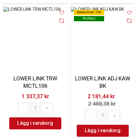
Soodushind -12%
Soodushind -12%
Kesklaos
Kesklaos
LOWER LINK TRW
LOWER LINK ADJ KAW
MCTL106
BK
1 337,37 kr‎
2 181,44 kr‎
2 488,38 kr‎
Lägg i varukorg
Lägg i varukorg