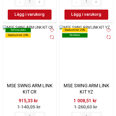
Lägg i varukorg
Lägg i varukorg
Tallinna poes
Tallinna poes
Soodushind -20%
Soodushind -20%
Soodushind -20%
Soodushind -20%
Kesklaos
Kesklaos
MSE SWNG ARM LINK
MSE SWNG ARM LINK
KIT CR
KIT YZ
915,33 kr‎
1 008,51 kr‎
1 140,05 kr‎
1 260,63 kr‎