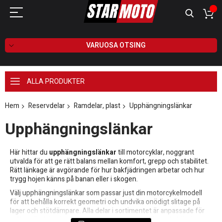
VARUOSA OTSING
ALLA PRODUKTER
Hem
Reservdelar
Ramdelar, plast
Upphängningslänkar
Upphängningslänkar
Här hittar du
upphängningslänkar
till motorcyklar, noggrant
utvalda för att ge rätt balans mellan komfort, grepp och stabilitet.
Rätt länkage är avgörande för hur bakfjädringen arbetar och hur
trygg hojen känns på banan eller i skogen.
Välj upphängningslänkar som passar just din motorcykelmodell
för att behålla korrekt geometri och undvika onödigt slitage på
lager och stötdämpare. Alla delar i sortimentet är anpassade för
tuff användning inom motocross, enduro och liknande körning.