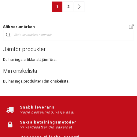
Sida
You're currently reading page
Sida
Sida
Nästa
1
2
Sök varumärken
Jämför produkter
Du har inga artiklar att jämföra.
Min önskelista
Du har inga produkter i din önskelista.
Snabb leverans
Varje beställning, varje dag!
Säkra betalningsmetoder
Vi värdesätter din säkerhet