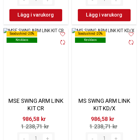
Lägg i varukorg
Lägg i varukorg
Soodushind -20%
Soodushind -20%
Soodushind -20%
Soodushind -20%
Kesklaos
Kesklaos
Kesklaos
Kesklaos
MSE SWNG ARM LINK
MS SWNG ARM LINK
KIT CR
KIT KD/X
986,58 kr‎
986,58 kr‎
1 238,71 kr‎
1 238,71 kr‎