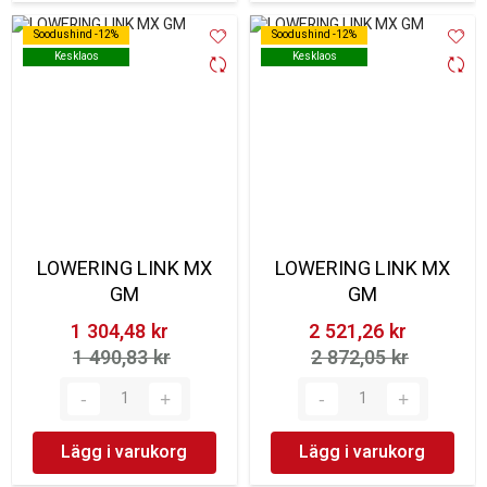
Soodushind -12%
Soodushind -12%
Soodushind -12%
Soodushind -12%
Kesklaos
Kesklaos
Kesklaos
Kesklaos
LOWERING LINK MX
LOWERING LINK MX
GM
GM
1 304,48 kr‎
2 521,26 kr‎
1 490,83 kr‎
2 872,05 kr‎
Lägg i varukorg
Lägg i varukorg