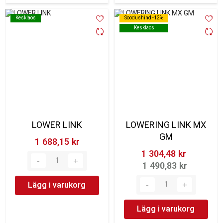
Kesklaos
Kesklaos
Soodushind -12%
Soodushind -12%
Kesklaos
Kesklaos
LOWER LINK
LOWERING LINK MX
GM
1 688,15 kr‎
1 304,48 kr‎
1 490,83 kr‎
Lägg i varukorg
Lägg i varukorg