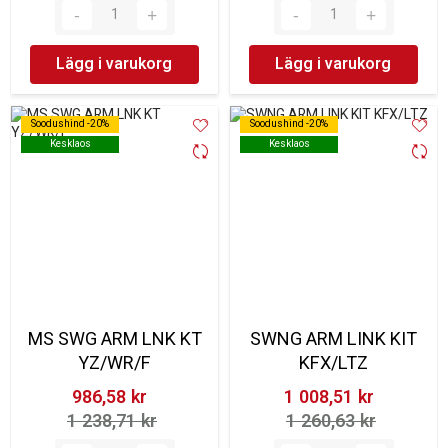
Lägg i varukorg
Lägg i varukorg
Soodushind -20%
Soodushind -20%
Soodushind -20%
Soodushind -20%
Kesklaos
Kesklaos
Kesklaos
Kesklaos
MS SWG ARM LNK KT
SWNG ARM LINK KIT
YZ/WR/F
KFX/LTZ
986,58 kr‎
1 008,51 kr‎
1 238,71 kr‎
1 260,63 kr‎