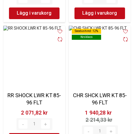
Lägg i varukorg
Lägg i varukorg
Soodushind -12%
Soodushind -12%
Kesklaos
Kesklaos
RR SHOCK LWR KT 85-
CHR SHCK LWR KT 85-
96 FLT
96 FLT
2 071,82 kr‎
1 940,28 kr‎
2 214,33 kr‎