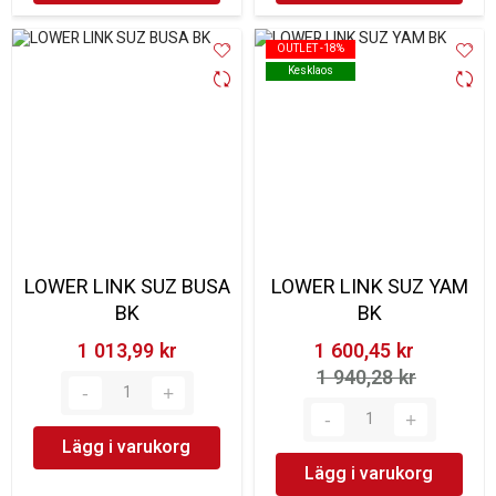
OUTLET -18%
OUTLET -18%
Kesklaos
Kesklaos
LOWER LINK SUZ BUSA
LOWER LINK SUZ YAM
BK
BK
1 013,99 kr‎
1 600,45 kr‎
1 940,28 kr‎
Lägg i varukorg
Lägg i varukorg