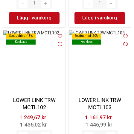
Lägg i varukorg
Lägg i varukorg
Soodushind -13%
Soodushind -13%
Soodushind -20%
Soodushind -20%
Kesklaos
Kesklaos
Kesklaos
Kesklaos
LOWER LINK TRW
LOWER LINK TRW
MCTL102
MCTL103
1 249,67 kr‎
1 161,97 kr‎
1 436,02 kr‎
1 446,99 kr‎