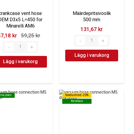
crankcase vent hose
Määrdepritsivoolik
OEM D3x5 L=450 for
500 mm
Minarelli AM6
131,67 kr‎
7,18 kr‎
59,25 kr‎
Lägg i varukorg
Lägg i varukorg
inna poes
inna poes
Soodushind -20%
Soodushind -20%
Kesklaos
Kesklaos