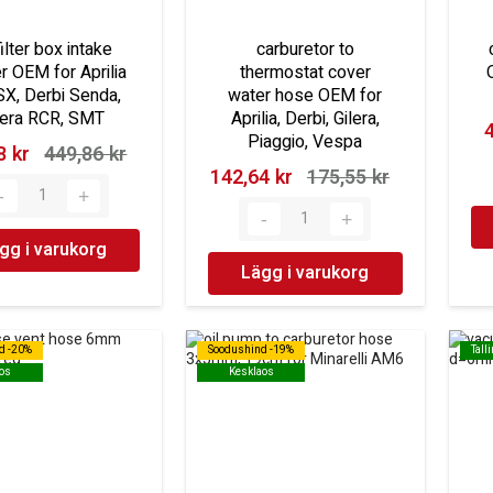
filter box intake
carburetor to
r OEM for Aprilia
thermostat cover
SX, Derbi Senda,
water hose OEM for
lera RCR, SMT
Aprilia, Derbi, Gilera,
4
Piaggio, Vespa
 kr‎
449,86 kr‎
142,64 kr‎
175,55 kr‎
gg i varukorg
Lägg i varukorg
d -20%
d -20%
Soodushind -19%
Soodushind -19%
Tall
Tall
os
os
Kesklaos
Kesklaos