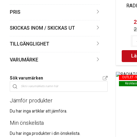
RADI
PRIS
2
SKICKAS INOM / SKICKAS UT
2
TILLGÄNGLIGHET
Lä
VARUMÄRKE
Sök varumärken
OUTLET -
OUTLET -
Kesklao
Kesklao
Jämför produkter
Du har inga artiklar att jämföra.
Min önskelista
Du har inga produkter i din önskelista.