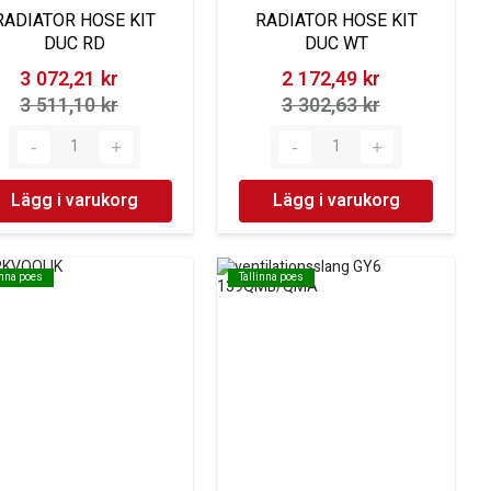
RADIATOR HOSE KIT
RADIATOR HOSE KIT
DUC RD
DUC WT
3 072,21 kr‎
2 172,49 kr‎
3 511,10 kr‎
3 302,63 kr‎
Lägg i varukorg
Lägg i varukorg
inna poes
inna poes
Tallinna poes
Tallinna poes