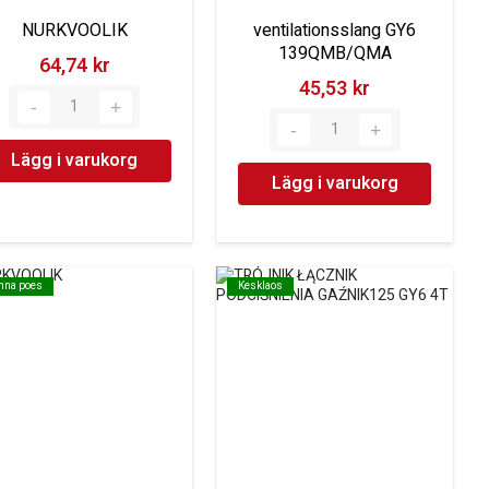
NURKVOOLIK
ventilationsslang GY6
139QMB/QMA
64,74 kr‎
45,53 kr‎
Lägg i varukorg
Lägg i varukorg
inna poes
inna poes
Kesklaos
Kesklaos