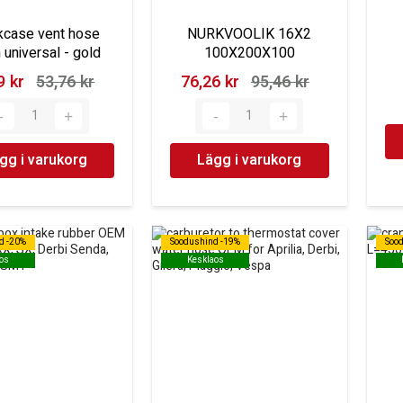
kcase vent hose
NURKVOOLIK 16X2
universal - gold
100X200X100
 kr‎
53,76 kr‎
76,26 kr‎
95,46 kr‎
gg i varukorg
Lägg i varukorg
d -20%
d -20%
Soodushind -19%
Soodushind -19%
Soo
Soo
os
os
Kesklaos
Kesklaos