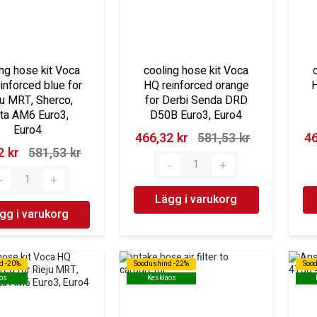
ing hose kit Voca
cooling hose kit Voca
inforced blue for
HQ reinforced orange
H
ju MRT, Sherco,
for Derbi Senda DRD
ta AM6 Euro3,
D50B Euro3, Euro4
Euro4
466,32 kr‎
581,53 kr‎
46
 kr‎
581,53 kr‎
Lägg i varukorg
gg i varukorg
d -20%
d -20%
Soodushind -22%
Soodushind -22%
Soo
Soo
os
os
Kesklaos
Kesklaos