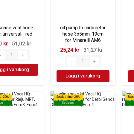
kcase vent hose
oil pump to carburetor
universal - red
hose 3x5mm, 19cm
for Minarelli AM6
 kr‎
51,02 kr‎
25,24 kr‎
31,27 kr‎
gg i varukorg
Lägg i varukorg
d -20%
d -20%
Soodushind -20%
Soodushind -20%
Soo
Soo
os
os
Kesklaos
Kesklaos