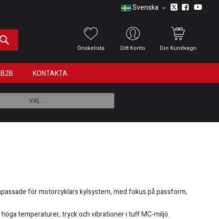
Svenska
Önskelista
Ditt Konto
Din Kundvagn
B2B
KONTAKTA
Välj ...
r anpassade för motorcyklars kylsystem, med fokus på passform,
a höga temperaturer, tryck och vibrationer i tuff MC-miljö.