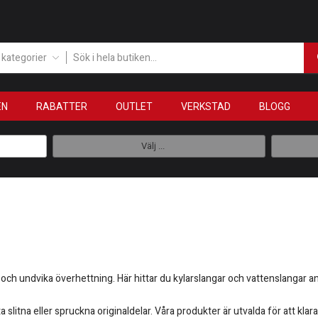
a kategorier
EN
RABATTER
OUTLET
VERKSTAD
BLOGG
Välj ...
ld och undvika överhettning. Här hittar du kylarslangar och vattenslanga
a slitna eller spruckna originaldelar. Våra produkter är utvalda för att klar