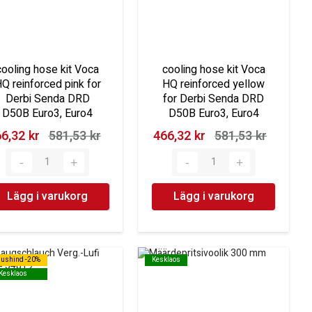
cooling hose kit Voca
cooling hose kit Voca
Q reinforced pink for
HQ reinforced yellow
Derbi Senda DRD
for Derbi Senda DRD
D50B Euro3, Euro4
D50B Euro3, Euro4
6,32 kr‎
581,53 kr‎
466,32 kr‎
581,53 kr‎
Lägg i varukorg
Lägg i varukorg
dushind -20%
dushind -20%
Kesklaos
Kesklaos
Kesklaos
Kesklaos