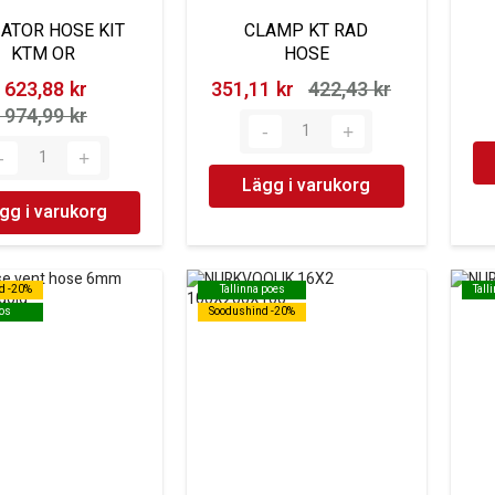
ATOR HOSE KIT
CLAMP KT RAD
KTM OR
HOSE
 623,88 kr‎
351,11 kr‎
422,43 kr‎
 974,99 kr‎
Lägg i varukorg
gg i varukorg
d -20%
d -20%
Tallinna poes
Tallinna poes
Tall
Tall
os
os
Soodushind -20%
Soodushind -20%