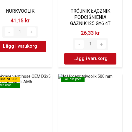
NURKVOOLIK
TRÓJNIK ŁĄCZNIK
PODCIŚNIENIA
41,15 kr‎
GAŹNIK125 GY6 4T
26,33 kr‎
Lägg i varukorg
Lägg i varukorg
dushind -20%
dushind -20%
Tallinna poes
Tallinna poes
Kesklaos
Kesklaos