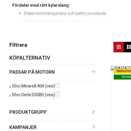
Fördelar med rätt kylarslang:
Stabil motortemperatur och bättre prestanda
Minskad risk för läckage och haveri
Längre livslängd på kylsystemets komponenter
Tips:
Byt slangar i god tid om du ser sprickor, hårda partier eller
Vis
Filtrera
Rutn
so
KÖPALTERNATIV
PASSAR PÅ MOTORN
Soodushin
Soodushin
Keskla
Keskla
50cc Minarelli AM (vesi)
produkt
7
50cc Derbi D50B0 (vesi)
produkt
5
PRODUKTGRUPP
KAMPANJER