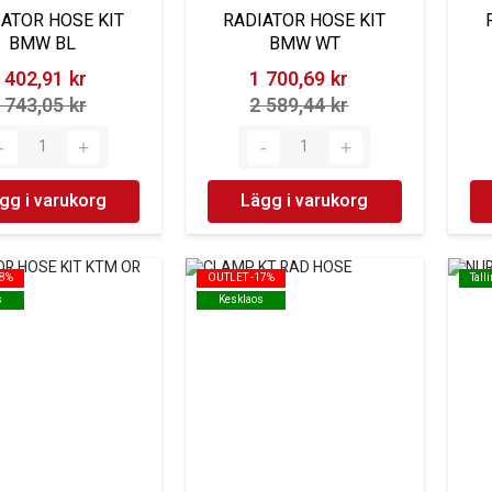
ATOR HOSE KIT
RADIATOR HOSE KIT
BMW BL
BMW WT
 402,91 kr‎
1 700,69 kr‎
 743,05 kr‎
2 589,44 kr‎
gg i varukorg
Lägg i varukorg
18%
18%
OUTLET -17%
OUTLET -17%
Tall
Tall
s
s
Kesklaos
Kesklaos