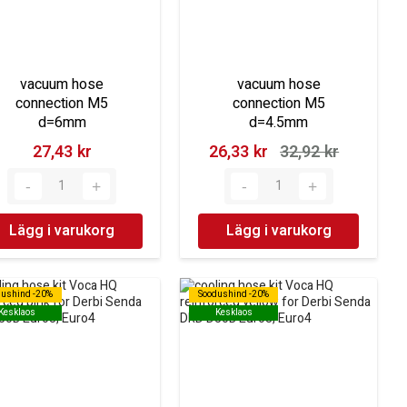
vacuum hose
vacuum hose
connection M5
connection M5
d=6mm
d=4.5mm
27,43 kr‎
26,33 kr‎
32,92 kr‎
Lägg i varukorg
Lägg i varukorg
dushind -20%
dushind -20%
Soodushind -20%
Soodushind -20%
Kesklaos
Kesklaos
Kesklaos
Kesklaos